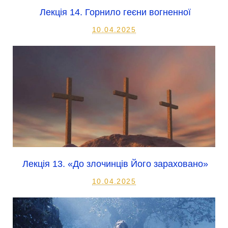
Лекція 14. Горнило геєни вогненної
10.04.2025
Лекція 13. «До злочинців Його зараховано»
10.04.2025