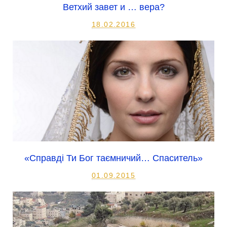
Ветхий завет и … вера?
18.02.2016
«Справді Ти Бог таємничий… Спаситель»
01.09.2015