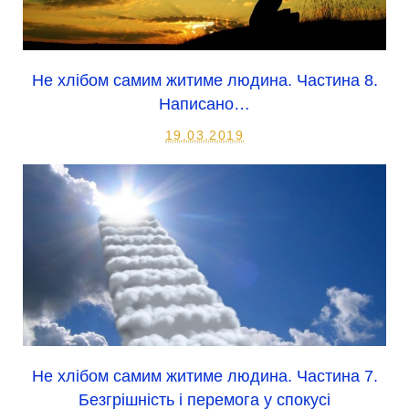
Не хлібом самим житиме людина. Частина 8.
Написано…
19.03.2019
Не хлібом самим житиме людина. Частина 7.
Безгрішність і перемога у спокусі