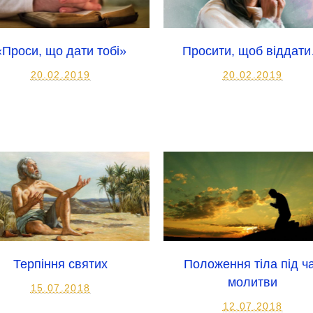
«Проси, що дати тобі»
Просити, щоб віддат
20.02.2019
20.02.2019
Терпіння святих
Положення тіла під ч
молитви
15.07.2018
12.07.2018