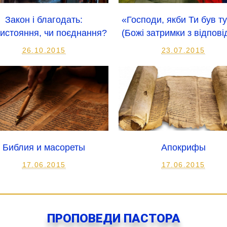
Закон і благодать:
«Господи, якби Ти був т
истояння, чи поєднання?
(Божі затримки з відпов
26.10.2015
23.07.2015
Библия и масореты
Апокрифы
17.06.2015
17.06.2015
ПРОПОВЕДИ ПАСТОРА