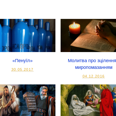
«Пенуїл»
Молитва про зцілення
миропомазанням
30.05.2017
04.12.2016