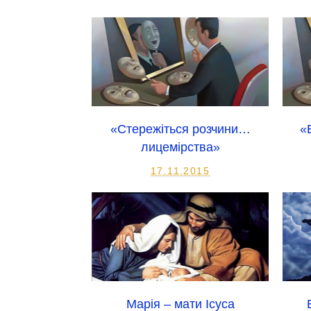
«Стережіться розчини…
«
лицемірства»
17.11.2015
Марія – мати Ісуса