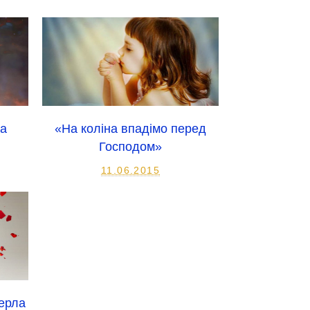
на
«На коліна впадімо перед
Господом»
11.06.2015
мерла