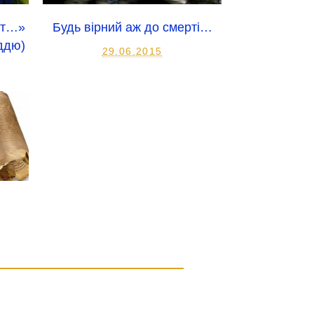
ут…»
Будь вірний аж до смерті…
іддю)
29.06.2015