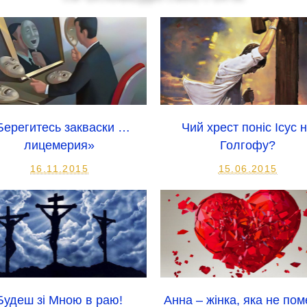
Берегитесь закваски …
Чий хрест поніс Ісус 
лицемерия»
Голгофу?
16.11.2015
15.06.2015
Будеш зі Мною в раю!
Анна – жінка, яка не по