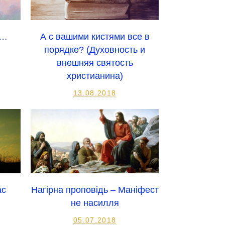
и…
А с вашими кистями все в
порядке? (Духовность и
внешняя святость
христианина)
13.08.2018
ас
Нагірна проповідь – Маніфест
не насилля
05.07.2018