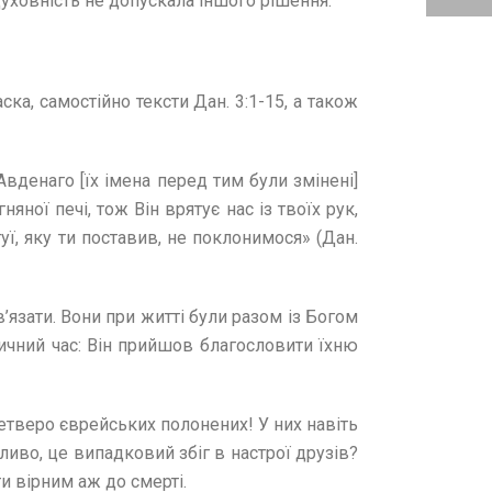
духовність не допускала іншого рішення.
аска, самостійно тексти Дан. 3:1-15, а також
вденаго [їх імена перед тим були змінені]
ної печі, тож Він врятує нас із твоїх рук,
уї, яку ти поставив, не поклонимося» (Дан.
’язати. Вони при житті були разом із Богом
итичний час: Він прийшов благословити їхню
четверо єврейських полонених! У них навіть
ливо, це випадковий збіг в настрої друзів?
ти вірним аж до смерті.