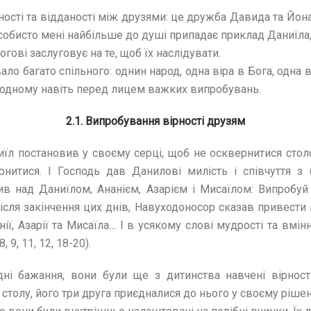
сті та відданості між друзями: це дружба Давида та Йонат
обисто мені найбільше до душі припадає приклад Даниїла, А
ові заслуговує на те, щоб їх наслідувати.
ло багато спільного: однин народ, одна віра в Бога, одна
е одному навіть перед лицем важких випробувань.
2.1. Випробування вірності друзям
иїл постановив у своєму серці, щоб не осквернитися стол
нитися. І Господь дав Данилові милість і співчуття з
ив над Даниїлом, Ананієм, Азарієм і Мисаїлом: Випробуй 
ісля закінчення цих днів, Навуходоносор сказав привести в
ії, Азарії та Мисаїла… І в усякому слові мудрості та вмінн
9, 11, 12, 18-20).
дні бажання, вони були ще з дитинства навчені вірност
столу, його три друга приєдналися до нього у своєму ріше