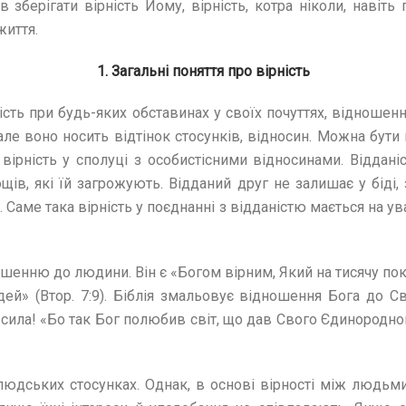
в зберігати вірність Йому, вірність, котра ніколи, навіть
життя.
1. Загальні поняття про вірність
ність при будь-яких обставинах у своїх почуттях, відношен
ле воно носить відтінок стосунків, відносин. Можна бути в
ірність у сполуці з особистісними відносинами. Віддані
ів, які їй загрожують. Відданий друг не залишає у біді, 
. Саме така вірність у поєднанні з відданістю мається на ув
шенню до людини. Він є «Богом вірним, Який на тисячу покол
й» (Втор. 7:9). Біблія змальовує відношення Бога до Св
сила! «Бо так Бог полюбив світ, що дав Свого Єдинородног
юдських стосунках. Однак, в основі вірності між людьм