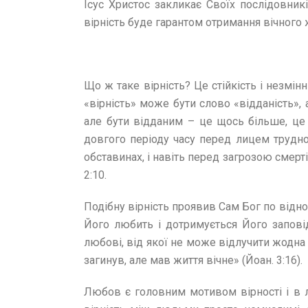
Ісус Христос закликає Своїх послідовникі
вірність буде гарантом отримання вічного 
Що ж таке вірність? Це стійкість і незмін
«вірність» може бути слово «відданість», а
але бути відданим – це щось більше, це в
довгого періоду часу перед лицем труднощ
обставинах, і навіть перед загрозою смерті
2:10.
Подібну вірність проявив Сам Бог по відно
Його любить і дотримується Його заповіде
любові, від якої не може відлучити жодна 
загинув, але мав життя вічне» (Йоан. 3:16).
Любов є головним мотивом вірності і в л