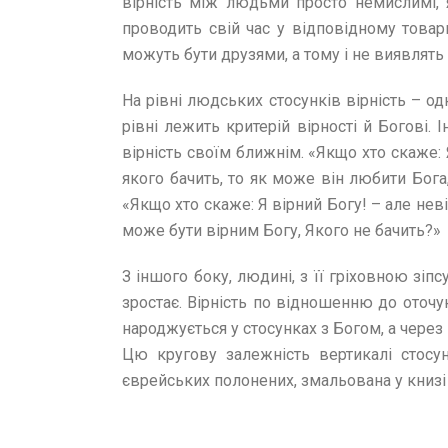
вірність між людьми просто немислимі, 
проводить свій час у відповідному товар
можуть бути друзями, а тому і не виявлять 
На рівні людських стосунків вірність – од
рівні лежить критерій вірності й Богові.
вірність своїм ближнім. «Якщо хто скаже:
якого бачить, то як може він любити Бога,
«Якщо хто скаже: Я вірний Богу! – але нев
може бути вірним Богу, Якого не бачить?»
З іншого боку, людині, з її гріховною зіпс
зростає. Вірність по відношенню до оточ
народжується у стосунках з Богом, а через
Цю кругову залежність вертикалі стосу
єврейських полонених, змальована у книзі