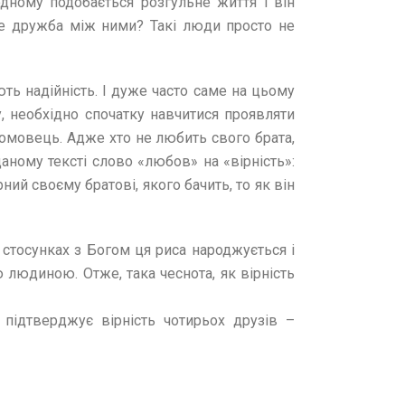
дному подобається розгульне життя і він
име дружба між ними? Такі люди просто не
ють надійність. І дуже часто саме на цьому
у, необхідно спочатку навчитися проявляти
домовець. Адже хто не любить свого брата,
даному тексті слово «любов» на «вірність»:
ий своєму братові, якого бачить, то як він
их стосунках з Богом ця риса народжується і
людиною. Отже, така чеснота, як вірність
підтверджує вірність чотирьох друзів –