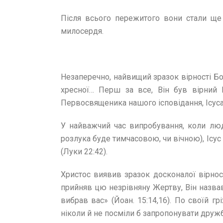
Після всього пережитого вони стали ще
милосердя.
Незаперечно, найвищий зразок вірності Бог
хресної… Перш за все, Він був вірний 
Первосвященика нашого ісповідання, Ісуса, 
У найважчий час випробування, коли люд
розлука буде тимчасовою, чи вічною), Ісу
(Луки 22:42).
Христос виявив зразок досконалої вірност
прийняв цю незрівняну Жертву, Він назвав
вибрав вас» (Йоан. 15:14,16). По своїй 
ніколи й не посміли б запропонувати дружб