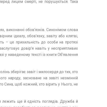
 перед лицем смерті, не порушується. Така
нях, виконанні обов’язків. Синонімом слова
ірним ідеалу, обов’язку, завіту або клятві,
сть – це прихильність до особи на протязі
заслуговує довір’я навіть у несприятливих
азі у наведеному тексті із книги Об’явлення
інь зберігає завіт і милосердя до тих, хто
ого народу, засноване на завіті незмінній
о Сина, щоб кожний, хто вірить у Нього, не
и лежить ще й єдність поглядів. Дружба й