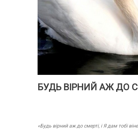
БУДЬ ВІРНИЙ АЖ ДО 
«Будь вірний аж до смерті, і Я дам тобі віне