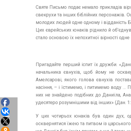
Святе Письмо подає немало прикладів вірно
свекрухи та інших біблійних персонажів. Ос
молодих людей одне одному і відданість Бог
Цих єврейських юнаків ріднило й об’єднува
стало основою їх непохитної вірності одн
Пригадайте перший іспит їх дружби. «Дан
начальника євнухів, щоб йому не осквер
Амелсарові, якого голова євнухів постав
насіння, – і їстимемо, і питимемо воду … П
них не знайдено подібних до Даниїла, Анан
удесятеро розумнішими від інших» (Дан. 1:8, 
У цих чотирьох юнаків був один дух, о
осквернятися їжею та питвом із царського 