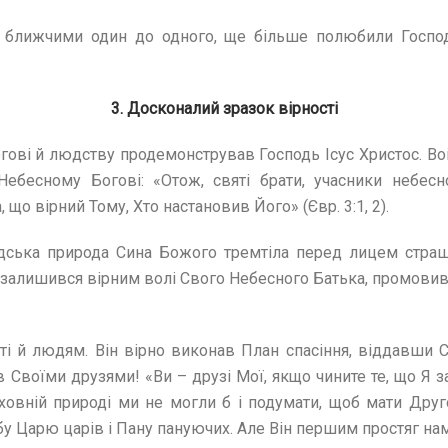
 ближчими один до одного, ще більше полюбили Господа
3. Досконалий зразок вірності
ові й людству продемонстрував Господь Ісус Христос. Воіст
Небесному Богові: «Отож, святі брати, учасники небесн
що вірний Тому, Хто настановив Його» (Євр. 3:1, 2).
ська природа Сина Божого тремтіла перед лицем страшн
с залишився вірним волі Свого Небесного Батька, промовивш
і й людям. Він вірно виконав План спасіння, віддавши С
 Своїми друзями! «Ви – друзі Мої, якщо чините те, що Я
гріховній природі ми не могли б і подумати, щоб мати Др
у Царю царів і Пану пануючих. Але Він першим простяг нам