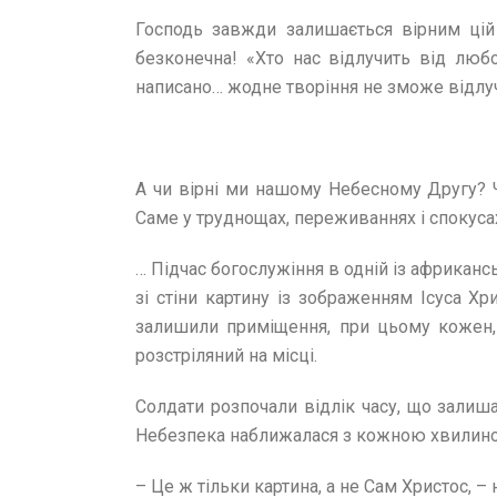
Господь завжди залишається вірним цій
безконечна! «Хто нас відлучить від любо
написано… жодне творіння не зможе відлучит
А чи вірні ми нашому Небесному Другу? 
Саме у труднощах, переживаннях і спокуса
… Підчас богослужіння в одній із африканс
зі стіни картину із зображенням Ісуса Хр
залишили приміщення, при цьому кожен, 
розстріляний на місці.
Солдати розпочали відлік часу, що залиша
Небезпека наближалася з кожною хвилиною. 
– Це ж тільки картина, а не Сам Христос, 