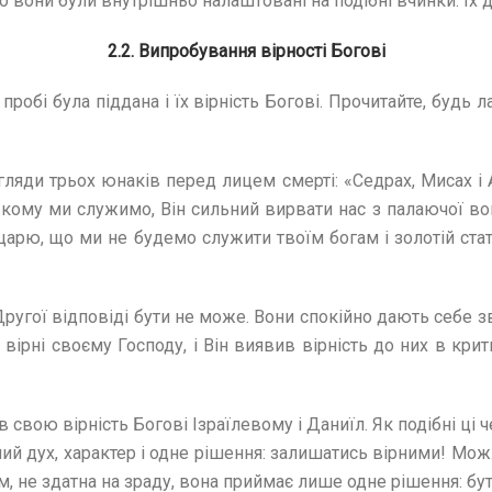
що вони були внутрішньо налаштовані на подібні вчинки. Їх 
2.2. Випробування вірності Богові
пробі була піддана і їх вірність Богові. Прочитайте, будь л
гляди трьох юнаків перед лицем смерті: «Седрах, Мисах і А
кому ми служимо, Він сильний вирвати нас з палаючої вогня
царю, що ми не будемо служити твоїм богам і золотій стат
ругої відповіді бути не може. Вони спокійно дають себе зв
 вірні своєму Господу, і Він виявив вірність до них в кр
вою вірність Богові Ізраїлевому і Даниїл. Як подібні ці 
ий дух, характер і одне рішення: залишатись вірними! Мож
гом, не здатна на зраду, вона приймає лише одне рішення: бу