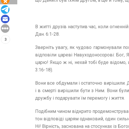
що Даниїл був їхнім другом, а ще й тому, 
В житті друзів наступив час, коли огненній 
Дан. 6:1-28.
3
Зверніть увагу, як чудово гармонували по
відповіли цареві Навуходоносорові: Бог, Я
царю! Якщо ж ні, нехай тобі буде відомо, 
3:16-18).
Вони все обдумали і остаточно вирішили. Д
і в смерті вирішили бути з Ним. Вони були
дружбу і подарувати їм перемогу і життя.
Подібним чином відкрито продемонстрував с
тон відповіді царям однаковий, один сильн
Ні! Вірність, заснована на стосунках із Бо