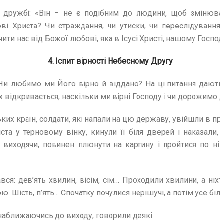
 дружбі: «Він – не є подібним до людини, щоб змінюват
ві Христа? Чи страждання, чи утиски, чи переслідування,
и нас від Божої любові, яка в Ісусі Христі, нашому Господі
4. Іспит вірності Небесному Другу
Чи любимо ми Його вірно й віддано? На ці питання дають
х відкривається, наскільки ми вірні Господу і чи дорожим
ьких країн, солдати, які напали на цю державу, увійшли в
иста у терновому вінку, кинули її біля дверей і наказали
виходячи, повинен плюнути на картину і пройтися по ній
вся: дев’ять хвилин, вісім, сім… Проходили хвилини, а ніх
Шість, п’ять… Спочатку почулися нерішучі, а потім усе біл
– наближаючись до виходу, говорили деякі.