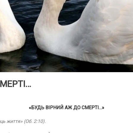
СМЕРТІ…
«БУДЬ ВІРНИЙ АЖ ДО СМЕРТІ
…
»
ць життя» (Об. 2:10).