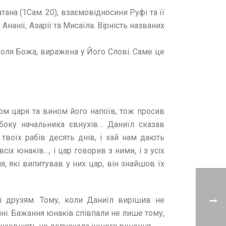
ана (1Сам. 20), взаємовідносини Руфі та її
нанії, Азарії та Мисаїла. Вірність названих
 воля Божа, виражена у Його Слові. Саме це
ом царя та вином його напоїв, тож просив
 боку начальника євнухів… Даниїл сказав
твоїх рабів десять днів, і хай нам дають
сіх юнаків…, і цар говорив з ними, і з усіх
я, які випитував у них цар, він знайшов їх
і друзям. Тому, коли Даниїл вирішив не
нні. Бажання юнаків співпали не лише тому,