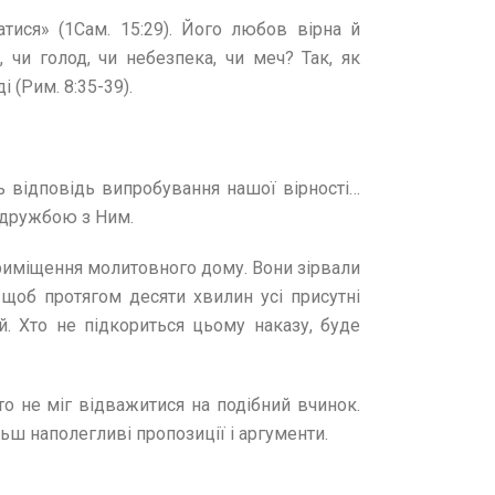
ися» (1Сам. 15:29). Його любов вірна й
 чи голод, чи небезпека, чи меч? Так, як
 (Рим. 8:35-39).
 відповідь випробування нашої вірності…
о дружбою з Ним.
 приміщення молитовного дому. Вони зірвали
, щоб протягом десяти хвилин усі присутні
. Хто не підкориться цьому наказу, буде
то не міг відважитися на подібний вчинок.
ьш наполегливі пропозиції і аргументи.