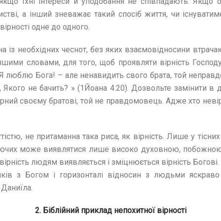
якщо їхні інтереси й уподобання не співпадають. Якщо о
истві, а інший зневажає такий спосіб життя, чи існуват
вірності одне до одного.
на із необхідних чеснот, без яких взаємовідносини втрача
 Іншими словами, для того, щоб проявляти вірність Господ
 Я люблю Бога! – але ненавидить свого брата, той неправ
 Якого не бачить? » (1Йоана 4:20). Дозвольте замінити в 
ірний своєму братові, той не правдомовець. Адже хто невірн
утістю, не притаманна така риса, як вірність. Лише у тісн
уючих може виявлятися лише високо духовною, побожною 
 вірність людям виявляється і зміцнюється вірність Богові.
нків з Богом і горизонталі відносин з людьми яскраво 
 Даниїла.
2. Біблійний приклад непохитної вірності