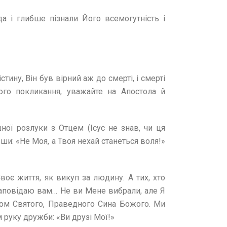
 і глибше пізнали Його всемогутність і
ину, Він був вірний аж до смерті, і смерті
ого покликання, уважайте на Апостола й
ої розлуки з Отцем (Ісус не знав, чи ця
и: «Не Моя, а Твоя нехай станеться воля!»
воє життя, як викуп за людину. А тих, хто
 заповідаю вам… Не ви Мене вибрали, але Я
угом Святого, Праведного Сина Божого. Ми
 руку дружби: «Ви друзі Мої!»