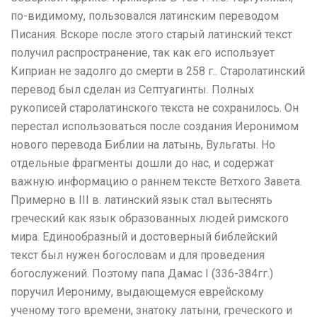
по-видимому, пользовался латинским переводом
Писания. Вскоре после этого старый латинский текст
получил распространение, так как его использует
Киприан не задолго до смерти в 258 г.. Старолатинский
перевод был сделан из Септуагинты. Полных
рукописей старолатинского текста не сохранилось. Он
перестал использоваться после создания Иеронимом
нового перевода Библии на латынь, Вульгаты. Но
отдельные фрагменты дошли до нас, и содержат
важную информацию о раннем тексте Ветхого Завета.
Примерно в ІІІ в. латинский язык стал вытеснять
греческий как язык образованных людей римского
мира. Единообразный и достоверный библейский
текст был нужен богословам и для проведения
богослужений. Поэтому папа Дамас І (336-384гг.)
поручил Иерониму, выдающемуся еврейскому
ученому того времени, знатоку латыни, греческого и