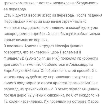
греческом языке – вот так возникла необходимость
ее перевода.
Есть и
другая версия
истории перевода. После падения
Персидской империи мир начал стремительно
меняться под давлением эллинистической культуры:
вскоре древнееврейский язык был уже забыт всеми,
кроме немногих верных.
В послании Аристея и трудах Иосифа Флавия
говорится, что египетский царь Птолемей ІІ
Филадельф (285-246 гг. до Р.Х.) пожелал приобрести
для своей знаменитой библиотеки в Александрии
Еврейскую Библию. Он обратился с этой просьбой к
известному иудейскому первосвященнику, через
своего придворного еврея Аристея, организовать ее
перевод на греческий язык. В ответ первосвященник
послал царю 72 ученых книжника, по 6 от каждого из
12 колен израилевых. Их поселили на острове Фарос,