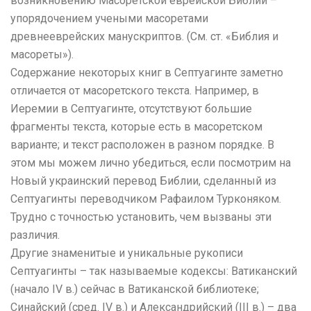
возникновению Масоретской еврейской Библии –
упорядочением учеными масоретами
древнееврейских манускриптов. (См. ст. «Библия и
масореты»).
Содержание некоторых книг в Септуагинте заметно
отличается от масоретского текста. Например, в
Иеремии в Септуагинте, отсутствуют большие
фрагменты текста, которые есть в масоретском
варианте; и текст расположен в разном порядке. В
этом мы можем лично убедиться, если посмотрим на
Новый украинский перевод Библии, сделанный из
Септуагинты переводчиком Рафаилом Турконяком.
Трудно с точностью установить, чем вызваны эти
различия.
Другие знаменитые и уникальные рукописи
Септуагинты – так называемые кодексы: Ватиканский
(начало ІV в.) сейчас в Ватиканской библиотеке;
Синайский (сред. ІV в.) и Александрийский (ІІІ в.) – два