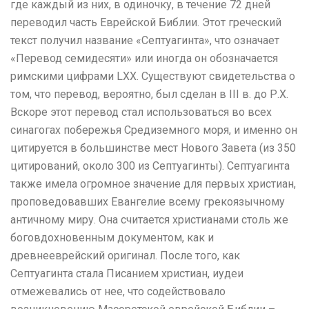
где каждый из них, в одиночку, в течение 72 дней
переводил часть Еврейской Библии. Этот греческий
текст получил название «Септуагинта», что означает
«Перевод семидесяти» или иногда он обозначается
римскими цифрами LXX. Существуют свидетельства о
том, что перевод, вероятно, был сделан в ІІІ в. до Р.Х.
Вскоре этот перевод стал использоваться во всех
синагогах побережья Средиземного моря, и именно он
цитируется в большинстве мест Нового Завета (из 350
цитирований, около 300 из Септуагинты). Септуагинта
также имела огромное значение для первых христиан,
проповедовавших Евангелие всему грекоязычному
античному миру. Она считается христианами столь же
боговдохновенным документом, как и
древнееврейский оригинал. После того, как
Септуагинта стала Писанием христиан, иудеи
отмежевались от нее, что содействовало