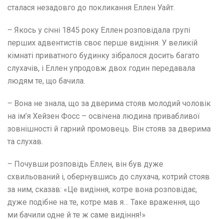
сталася незадовго до покликання Еллен Уайт.
– Якось у січні 1845 року Еллен розповідала групі
перших адвентистів своє перше видіння. У великій
кімнаті приватного будинку зібралося досить багато
слухачів, і Еллен упродовж двох годин передавала
людям те, що бачила.
– Вона не знала, що за дверима стояв молодий чоловік
на ім’я Хейзен Фосс – освічена людина привабливої
зовнішності й гарний промовець. Він стояв за дверима
та слухав.
– Почувши розповідь Еллен, він був дуже
схвильований і, обернувшись до слухача, котрий стояв
за ним, сказав: «Це видіння, котре вона розповідає,
дуже подібне на те, котре мав я… Таке враження, що
ми бачили одне й те ж саме видіння!»