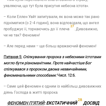
уявляючи, що тут була присутня небесна істота».
– Коли Еллен Уайт запитували, як вона може так рано
підніматися (о 2-4 годині), вона відповідала, що ангел
27
пробуджує її, торкаючись до її плеча
. Дивовижно,
чи не так? Феномен!
– Але перед нами – ще більш вражаючий феномен!
Питання 5:
Спілкування пророка з небесними істотами
могло бути різноманітним. Проте найчастіше Бог
спілкувався з пророком двома незвичайними,
феноменальними способами:
Числ. 12:6.
– Саме цей феномен є одним із найбільш дивовижних
діянь Господа в житті пророка.
28
ФЕНОМЕН П’ЯТИЙ
:
ЕКСТАТИЧНИЙ
ДОСВІД