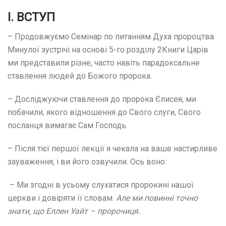
І. ВСТУП
– Продовжуємо Семінар по питанням Духа пророцтва.
Минулої зустрічі на основі 5-го розділу 2Книги Царів
ми представили різне, часто навіть парадоксальне
ставлення людей до Божого пророка.
– Досліджуючи ставлення до пророка Єлисея, ми
побачили, якого відношення до Свого слуги, Свого
посланця вимагає Сам Господь.
– Після тієї першої лекції я чекала на ваше настирливе
зауваження, і ви його озвучили. Ось воно:
– Ми згодні в усьому слухатися пророкині нашої
церкви і довіряти її словам.
Але ми повинні точно
знати, що Еллен Уайт – пророчиця.