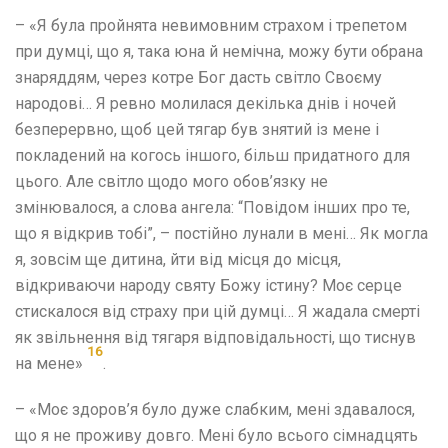
– «Я була пройнята невимовним страхом і трепетом
при думці, що я, така юна й немічна, можу бути обрана
знаряддям, через котре Бог дасть світло Своєму
народові… Я ревно молилася декілька днів і ночей
безперервно, щоб цей тягар був знятий із мене і
покладений на когось іншого, більш придатного для
цього. Але світло щодо мого обов’язку не
змінювалося, а слова ангела: “Повідом інших про те,
що я відкрив тобі”, – постійно лунали в мені… Як могла
я, зовсім ще дитина, йти від місця до місця,
відкриваючи народу святу Божу істину? Моє серце
стискалося від страху при цій думці… Я жадала смерті
як звільнення від тягаря відповідальності, що тиснув
16
на мене»
.
– «Моє здоров’я було дуже слабким, мені здавалося,
що я не проживу довго. Мені було всього сімнадцять