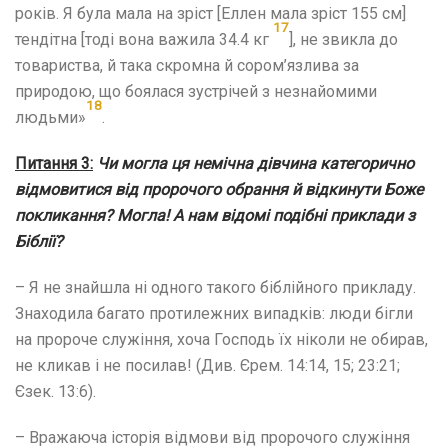
років. Я була мала на зріст [Еллен мала зріст 155 см]
17
тендітна [тоді вона важила 34.4 кг
], не звикла до
товариства, й така скромна й сором’язлива за
природою, що боялася зустрічей з незнайомими
18
людьми»
.
Питання
3
:
Чи могла ця немічна дівчина категорично
відмовитися від пророчого обрання
й відкинути Боже
покликання? Могла! А нам відомі подібні приклади з
Біблії?
– Я не знайшла ні одного такого біблійного прикладу.
Знаходила багато протилежних випадків: люди бігли
на пророче служіння, хоча Господь їх ніколи не обирав,
не кликав і не посилав! (Див. Єрем. 14:14, 15; 23:21;
Єзек. 13:6).
– Вражаюча історія відмови від пророчого служіння