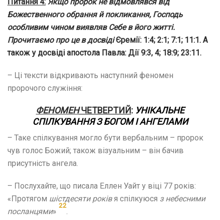
Питання
4
:
Якщо пророк не відмовлявся від
Божественного обрання й покликання, Господь
особливим чином виявляв Себе в його житті.
Прочитаємо
про це в досвіді
Єремії: 1:4; 2:1; 7:1; 11:1. А
також у досвіді апостола Павла: Дії 9:3, 4; 18:9; 23:11.
– Ці тексти відкривають наступний феномен
пророчого служіння:
ФЕНОМЕН
ЧЕТВЕРТИЙ
:
УНІКАЛЬНЕ
СПІЛКУВАННЯ З БОГОМ І
АНГЕЛАМИ
– Таке спілкування могло бути вербальним – пророк
чув голос Божий; також візуальним – він бачив
присутність ангела.
– Послухайте, що писала Еллен Уайт у віці 77 років:
«Протягом
шістдесяти років
я спілкуюся
з небесними
22
посланцями
»
.