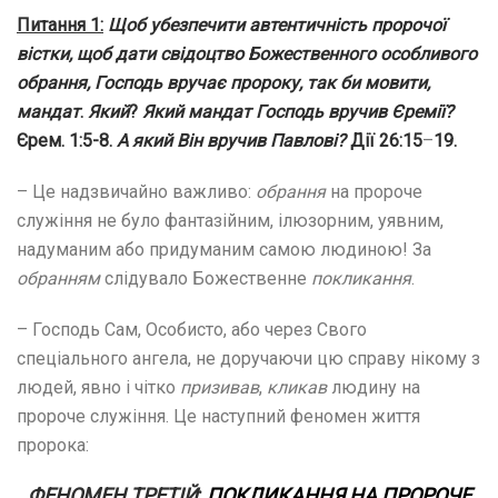
Питання 1:
Щоб убезпечити автентичність пророчої
вістки, щоб дати свідоцтво Божественного особливого
обрання, Господь вручає пророку, так би мовити,
мандат
.
Який
?
Який мандат Господь вручив Єремії?
Єрем. 1:5-8.
А який Він вручив Павлові?
Дії 26:15
–
19.
– Це надзвичайно важливо:
обрання
на пророче
служіння не було фантазійним, ілюзорним, уявним,
надуманим або придуманим самою людиною! За
обранням
слідувало Божественне
покликання
.
– Господь Сам, Особисто, або через Свого
спеціального ангела, не доручаючи цю справу нікому з
людей, явно і чітко
призивав
,
кликав
людину на
пророче служіння. Це наступний феномен життя
пророка:
ФЕНОМЕН ТРЕТІЙ
:
ПОКЛИКАННЯ НА ПРОРОЧЕ