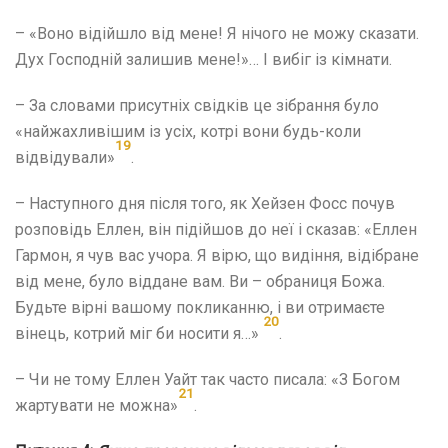
– «Воно відійшло від мене! Я нічого не можу сказати.
Дух Господній залишив мене!»… І вибіг із кімнати.
– За словами присутніх свідків це зібрання було
«найжахливішим із усіх, котрі вони будь-коли
19
відвідували»
.
– Наступного дня після того, як Хейзен Фосс почув
розповідь Еллен, він підійшов до неї і сказав: «Еллен
Гармон, я чув вас учора. Я вірю, що видіння, відібране
від мене, було віддане вам. Ви – обраниця Божа.
Будьте вірні вашому покликанню, і ви отримаєте
20
вінець, котрий міг би носити я…»
.
– Чи не тому Еллен Уайт так часто писала: «З Богом
21
жартувати не можна»
.