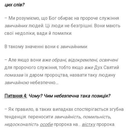
цих слів?
– Ми розуміємо, що Бог обирає на пророче служіння
звичайних
людей. Ці люди не безгрішні. Вони мають
свої недоліки, вади й помилки.
В такому значенні вони є
звичайними
.
– Але якщо вони
вже обрані
,
відокремлені
,
освячені
для пророчого служіння, тобто якщо
вже
Дух Святий
помазав
їх даром пророцтва, назвати таку людину
звичайною
небезпечно
…
Питання 4:
Чому? Чим небезпечна така позиція?
– Як правило, в таких випадках спостерігається згубна
тенденція: переносити
звичайність
,
помильність
,
недосконалість
особи
пророка на…
вістку
пророка.