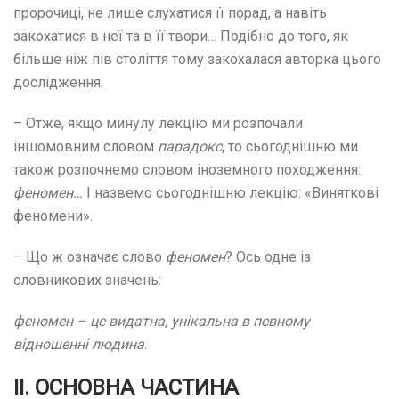
пророчиці, не лише слухатися її порад, а навіть
закохатися в неї та в її твори… Подібно до того, як
більше ніж пів століття тому закохалася авторка цього
дослідження.
– Отже, якщо минулу лекцію ми розпочали
іншомовним словом
парадокс
, то сьогоднішню ми
також розпочнемо словом іноземного походження:
феномен…
І назвемо сьогоднішню лекцію: «Виняткові
феномени».
– Що ж означає слово
феномен
? Ось одне із
словникових значень:
феномен – це видатна, унікальна в певному
відношенні людина
.
ІІ. ОСНОВНА ЧАСТИНА