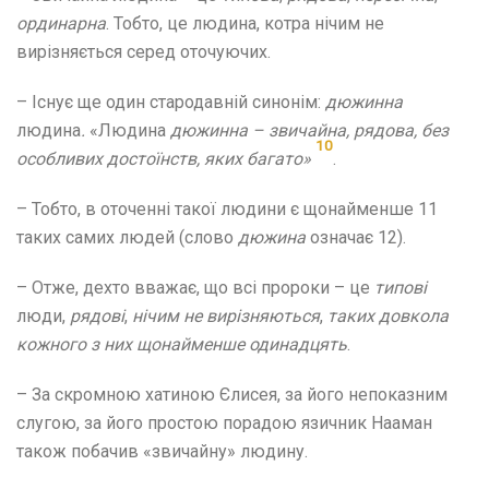
ординарна
. Тобто, це людина, котра нічим не
вирізняється серед оточуючих.
– Існує ще один стародавній синонім:
дюжинна
людина
.
«Людина
дюжинна – звичайна, рядова, без
10
особливих достоїнств, яких багато»
.
– Тобто, в оточенні такої людини є щонайменше 11
таких самих людей (слово
дюжина
означає 12).
– Отже, дехто вважає, що всі пророки – це
типові
люди,
рядові
,
нічим не вирізняються
,
таких довкола
кожного з них щонайменше одинадцять
.
– За скромною хатиною Єлисея, за його непоказним
слугою, за його простою порадою язичник Нааман
також побачив «звичайну» людину.