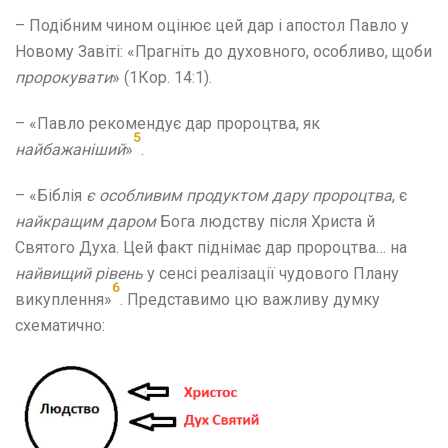
– Подібним чином оцінює цей дар і апостол Павло у
Новому Завіті: «Прагніть до духовного, особливо, щоби
пророкувати
» (1Кор. 14:1).
– «Павло рекомендує дар пророцтва, як
5
найбажаніший
»
.
– «Біблія
є особливим продуктом дару пророцтва
, є
найкращим даром
Бога людству після Христа й
Святого Духа. Цей факт піднімає дар пророцтва… на
найвищий рівень
у сенсі реалізації чудового Плану
6
викуплення»
. Представимо цю важливу думку
схематично: