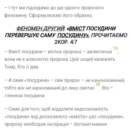
– І тут ми підходимо до ще одного пророчого
феномену. Сформулюємо його образно:
ФЕНОМЕН
ДРУГИЙ
:
«
ВМІСТ
ПОСУДИНИ
ПЕРЕВЕРШУЄ САМУ
ПОСУДИНУ».
ПРОЧИТАЄМО
2КОР. 4:7
12
– Вміст посудини –
вістка пророка – автентична
,
вона не є власністю пророка. Цей
скарб
належить
Тому, Хто її дав.
– А сама «посудина» – сам пророк –
не
канонізований
,
13
тобто він
не зарахований до лику святих
. Він –
глиняна посудина
.
– Саме для того, щоб відділити недосконалість
«посудини» від досконалого «вмісту» цієї «посудини»,
пророку необхідна
інспірація
–
богонатхнення.