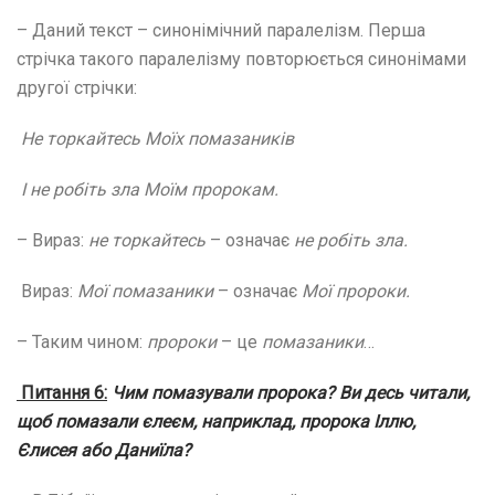
– Даний текст – синонімічний паралелізм. Перша
стрічка такого паралелізму повторюється синонімами
другої стрічки:
Не торкайтесь Моїх помазаників
І не робіть зла Моїм пророкам.
– Вираз:
не торкайтесь
– означає
не робіть зла.
Вираз:
Мої помазаники
– означає
Мої пророки.
– Таким чином:
пророки
– це
помазаники
…
Питання 6:
Чим помазували пророка? Ви десь читали,
щоб
помазали єлеєм, наприклад, пророка Іллю,
Єлисея або Даниїла?