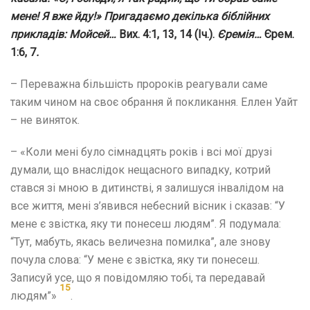
мене! Я вже йду!» Пригадаємо декілька біблійних
прикладів: Мойсей…
Вих. 4:1, 13, 14 (Іч.).
Єремія…
Єрем.
1:6, 7
.
– Переважна більшість пророків реагували саме
таким чином на своє обрання й покликання. Еллен Уайт
– не виняток.
– «Коли мені було сімнадцять років і всі мої друзі
думали, що внаслідок нещасного випадку, котрий
стався зі мною в дитинстві, я залишуся інвалідом на
все життя, мені з’явився небесний вісник і сказав: “У
мене є звістка, яку ти понесеш людям”. Я подумала:
“Тут, мабуть, якась величезна помилка”, але знову
почула слова: “У мене є звістка, яку ти понесеш.
Записуй усе, що я повідомляю тобі, та передавай
15
людям”»
.