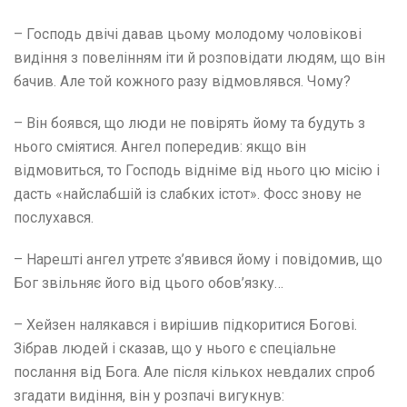
– Господь двічі давав цьому молодому чоловікові
видіння з повелінням іти й розповідати людям, що він
бачив. Але той кожного разу відмовлявся. Чому?
– Він боявся, що люди не повірять йому та будуть з
нього сміятися. Ангел попередив: якщо він
відмовиться, то Господь відніме від нього цю місію і
дасть «найслабшій із слабких істот». Фосс знову не
послухався.
– Нарешті ангел утретє з’явився йому і повідомив, що
Бог звільняє його від цього обов’язку…
– Хейзен налякався і вирішив підкоритися Богові.
Зібрав людей і сказав, що у нього є спеціальне
послання від Бога. Але після кількох невдалих спроб
згадати видіння, він у розпачі вигукнув: