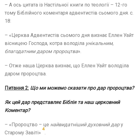
– А ось цитата із Настільної книги по теології – 12-го
тому Біблійного коментаря адвентистів сьомого дня. с.
18:
– «Церква Адвентистів сьомого дня визнає Еллен Уайт
вісницею Господа, котра володіла
унікальним
,
благодатним
даром пророцтва
».
– Отже наша Церква визнає, що Еллен Уайт володіла
даром пророцтва.
Питання 2:
Що ми можемо сказати про дар пророцтва?
Як цей дар представляє Біблія та наш церковний
Коментар?
– «Пророцтво – це
найвидатніший духовний дар
у
4
Старому Завіті»
.