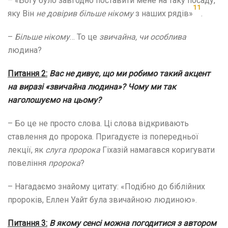
– «Богу було завгодно поставити мене на таку посаду,
11
яку Він
не довірив більше
нікому
з наших рядів»
.
–
Більше нікому
… То це
звичайна, чи
особлива
людина?
Питання 2:
Вас не дивує, що ми робимо такий акцент
на виразі «звичайна людина»? Чому ми так
наголошуємо на цьому?
– Бо це не просто слова. Ці слова відкривають
ставлення до пророка. Пригадуєте із попередньої
лекції, як
слуга пророка
Гіхазій намагався коригувати
повеління
пророка
?
– Нагадаємо знайому цитату: «Подібно до біблійних
пророків, Еллен Уайт була звичайною людиною».
Питання 3:
В якому сенсі можна погодитися з автором