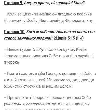
Питання 9:
Але, на щастя, він прозрів! Коли?
– Коли за цією «звичайною» людиною побачив
Незвичайну Особу, Надзвичайну, Феноменальну…
Питання 10:
Кого ж побачив Нааман за постаттю
старої, звичайної людини?
2Царів 5:15 (ІІч.).
– Нааман узрів
Особу
з великої букви, Котра
феноменально виявила Себе в житті та служінні
пророка.
– Брати і сестри, а хіба Господь не виявляє Себе в
житті й кожного з нас? Ми маємо чудові досвіди
особистих стосунків із нашим Богом.
– Проте в житті пророка Господь виявляє Себе
унікальним способом
, котрого нам не дано, як