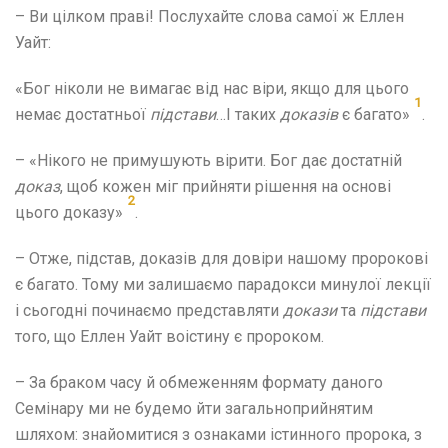
– Ви цілком праві! Послухайте слова самої ж Еллен
Уайт:
«Бог ніколи не вимагає від нас віри, якщо для цього
1
немає достатньої
підстави
…І таких
доказів
є багато»
.
– «Нікого не примушують вірити. Бог дає достатній
доказ
, щоб кожен міг прийняти рішення на основі
2
цього доказу»
.
– Отже, підстав, доказів для довіри нашому пророкові
є багато. Тому ми залишаємо парадокси минулої лекції
і сьогодні починаємо представляти
докази
та
підстави
того, що Еллен Уайт воістину є пророком.
– За браком часу й обмеженням формату даного
Семінару ми не будемо йти загальноприйнятим
шляхом: знайомитися з ознаками істинного пророка, з