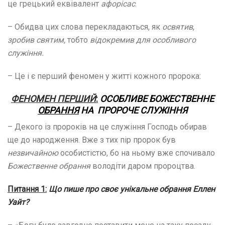
це грецький еквівалент
афорісас
.
– Обидва цих слова перекладаються, як
освятив
,
зробив святим,
тобто
відокремив для особливого
служіння.
– Це і є перший феномен у житті кожного пророка:
ФЕНОМЕН
ПЕРШИЙ
:
ОСОБЛИВЕ БОЖЕСТВЕННЕ
ОБРАННЯ
НА
ПРОРОЧЕ СЛУЖІННЯ
– Декого із пророків на це служіння Господь обирав
ще до народження. Вже з тих пір пророк був
незвичайною
особистістю, бо на ньому вже спочивало
Божественне обрання
володіти даром пророцтва.
Питання
1
:
Що пише про своє унікальне обрання Еллен
Уайт?