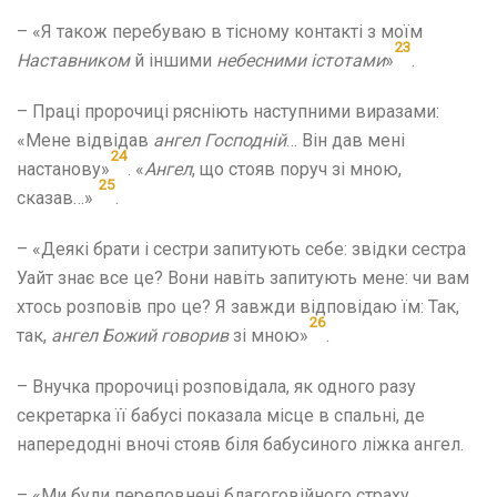
– «Я також перебуваю в тісному контакті з моїм
23
Наставником
й іншими
небесними істотами
»
.
– Праці пророчиці рясніють наступними виразами:
«Мене відвідав
ангел Господній
… Він дав мені
24
настанову»
. «
Ангел
, що стояв поруч зі мною,
25
сказав…»
.
– «Деякі брати і сестри запитують себе: звідки сестра
Уайт знає все це? Вони навіть запитують мене: чи вам
хтось розповів про це? Я завжди відповідаю їм: Так,
26
так,
ангел Божий
говорив
зі мною»
.
– Внучка пророчиці розповідала, як одного разу
секретарка її бабусі показала місце в спальні, де
напередодні вночі стояв біля бабусиного ліжка ангел.
– «Ми були переповнені благоговійного страху,