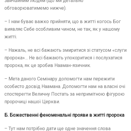
звичайним
людям (що ми детально
обговорюватимемо нижче).
– І нам буває важко прийняти, що в житті когось Бог
виявляє Себе особливим чином, не так, як у нашому
житті.
– Нажаль, не всі бажають змиритися зі статусом «слуги
пророка»… Не всі бажають упокоритися і послухатися
пророка, як це зробив Нааман-язичник.
– Мета даного Семінару допомогти нам пережити
особисто досвід Наамана. Допомогти нам на власні очі
спостерегти Величну Постать за непримітною фігурою
пророчиці нашої Церкви.
Б. Божественні феноменальні прояви в житті пророка
– Тут нам потрібно дати ще одне значення слова