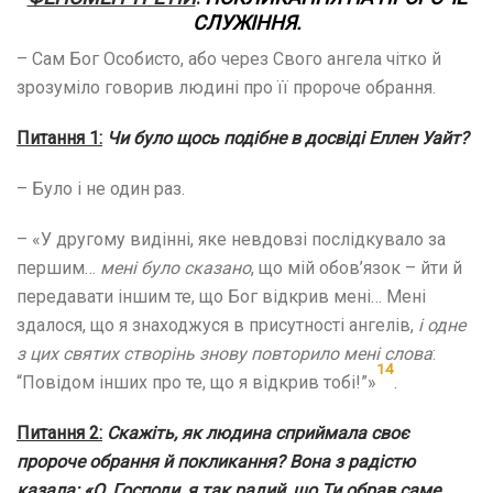
СЛУЖІННЯ.
– Сам Бог Особисто, або через Свого ангела чітко й
зрозуміло говорив людині про її пророче обрання.
Питання
1
:
Чи було щось подібне в досвіді Еллен Уайт?
– Було і не один раз.
– «У другому видінні, яке невдовзі послідкувало за
першим…
мені було
сказано
, що мій обов’язок – йти й
передавати іншим те, що Бог відкрив мені… Мені
здалося, що я знаходжуся в присутності ангелів,
і одне
з цих святих створінь знову повторило мені слова
:
14
“Повідом інших про те, що я відкрив тобі!”»
.
Питання
2
:
Скажіть, як людина сприймала своє
пророче обрання й покликання? Вона з радістю
казала: «О, Господи, я так радий, що Ти обрав саме