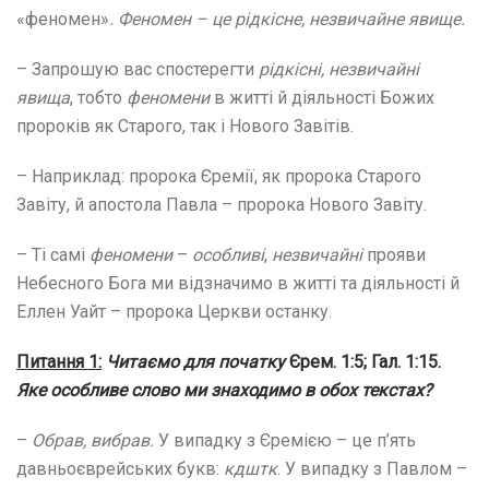
«феномен»
. Феномен – це рідкісне, незвичайне явище.
– Запрошую вас спостерегти
рідкісні, незвичайні
явища
, тобто
феномени
в житті й діяльності Божих
пророків як Старого, так і Нового Завітів.
– Наприклад: пророка Єремії, як пророка Старого
Завіту, й апостола Павла – пророка Нового Завіту.
– Ті самі
феномени
–
особливі
,
незвичайні
прояви
Небесного Бога ми відзначимо в житті та діяльності й
Еллен Уайт – пророка Церкви останку.
Питання 1:
Читаємо для початку
Єрем. 1:5;
Гал. 1:15.
Яке особливе слово ми знаходимо в обох текстах?
–
Обрав, вибрав.
У випадку з Єремією – це п’ять
давньоєврейських букв:
кдштк
. У випадку з Павлом –