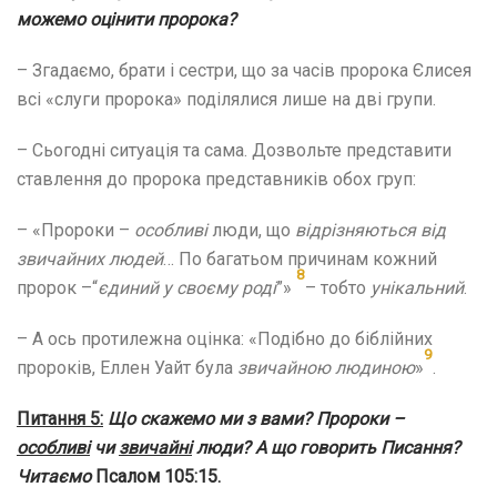
можемо оцінити пророка?
– Згадаємо, брати і сестри, що за часів пророка Єлисея
всі «слуги пророка» поділялися лише на дві групи.
– Сьогодні ситуація та сама. Дозвольте представити
ставлення до пророка представників обох груп:
– «Пророки –
особливі
люди, що
відрізняються від
звичайних людей
… По багатьом причинам кожний
8
пророк –“
єдиний у своєму роді
”»
– тобто
унікальний
.
– А ось протилежна оцінка: «Подібно до біблійних
9
пророків, Еллен Уайт була
звичайною людиною
»
.
Питання 5:
Що скажемо ми з вами? Пророки –
особливі
чи
звичайні
люди? А що говорить Писання?
Читаємо
Псалом 105:15.