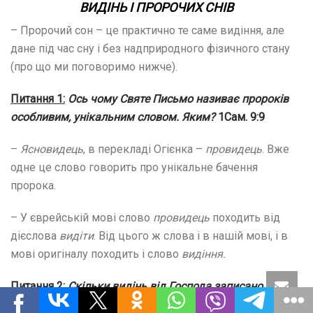
ВИДІНЬ І
ПРОРОЧИХ СНІВ
– Пророчий сон – це практично те саме видіння, але
дане під час сну і без надприродного фізичного стану
(про що ми поговоримо нижче).
Питання 1:
Ось чому Святе Письмо називає пророків
особливим, унікальним словом. Яким?
1Сам. 9:9
–
Ясновидець
, в перекладі Огієнка –
провидець
. Вже
одне це слово говорить про унікальне бачення
пророка.
– У єврейській мові слово
провидець
походить від
дієслова
видіти
. Від цього ж слова і в нашій мові, і в
мові оригіналу походить і слово
видіння.
Питання 2:
Скільки видінь від Господа записано
пророками у Святому Письмі? Ви не підраховували?