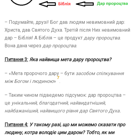
– Подумайте, друзі! Бог дав людям невимовний дар:
Христа, дав Святого Духа. Третій після Них невимовний
дар – Біблія! А Біблія – це продукт
дару пророцтва
.
Вона дана через
дар пророцтва
.
Питання 3:
Яка найвища мета дару пророцтва?
– «Мета пророчого дару – бути
засобом спілкування
7
між Богом і людиною
»
.
– Таким чином підведемо підсумок: дар пророцтва –
це
унікальний
,
благодатний
,
найвидатніший
,
найбажаніший
,
найвищого рівня дар Святого Духа.
Питання 4:
У такому разі, що ми можемо сказати про
людину, котра володіє цим даром? Тобто, як ми