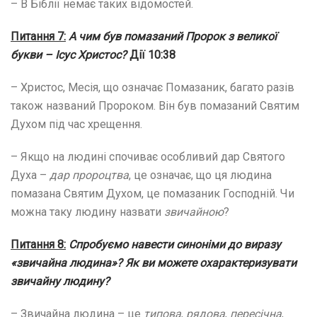
– В Біблії немає таких відомостей.
Питання 7:
А чим був помазаний Пророк з великої
букви – Ісус Христос?
Дії 10:38
– Христос, Месія, що означає Помазаник, багато разів
також названий Пророком. Він був помазаний Святим
Духом під час хрещення.
– Якщо на людині спочиває особливий дар Святого
Духа –
дар пророцтва
, це означає, що ця людина
помазана Святим Духом, це помазаник Господній. Чи
можна таку людину назвати
звичайною
?
Питання 8:
Спробуємо навести синоніми до виразу
«звичайна
людина»? Як ви можете охарактеризувати
звичайну людину?
– Звичайна людина – це
типова
,
рядова
,
пересічна
,