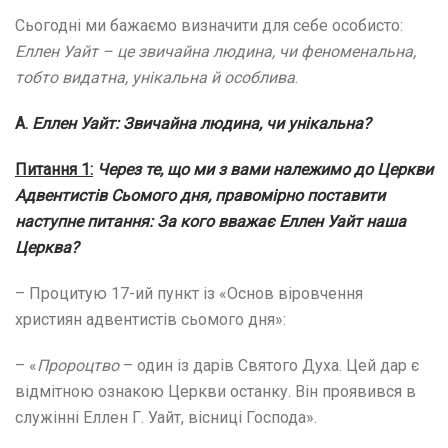
Сьогодні ми бажаємо визначити для себе особисто:
Еллен Уайт – це звичайна людина, чи феноменальна,
тобто видатна, унікальна й особлива
.
А.
Еллен Уайт:
Звичайна людина, чи унікальна?
Питання 1:
Через те, що ми з вами належимо до Церкви
Адвентистів Сьомого дня, правомірно поставити
наступне питання: За кого вважає Еллен Уайт наша
Церква?
– Процитую 17-ий пункт із «Основ віровчення
християн адвентистів сьомого дня»:
– «
Пророцтво
– один із дарів Святого Духа. Цей дар є
відмітною ознакою Церкви останку. Він проявився в
служінні Еллен Г. Уайт, вісниці Господа».