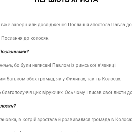
 Ми вже завершили дослідження Послання апостола Павла до
 Послання до колосян.
 Посланнями?
ннями
, бо були написані Павлом із римської в’язниці.
 батьком обох громад, як у Филипах, так і в Колосах.
 благополуччя цих віруючих. Ось чому і писав свої листи до
колосян?
ановка, в котрій зростала й розвивалася громада в Колоса