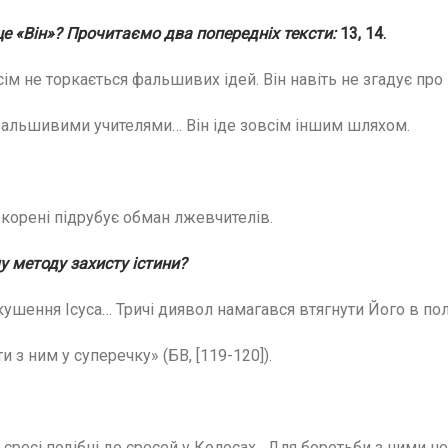
це «Він»? Прочитаємо два попередніх тексти:
13, 14.
сім не торкається фальшивих ідей. Він навіть не згадує про 
 фальшивими учителями… Він іде зовсім іншим шляхом.
 корені підрубує обман лжевчителів.
у методу
захисту істини?
ушення Ісуса… Тричі диявол намагався втягнути Його в по
и з ним у суперечку» (БВ, [119-120]).
єресі подібні до єресей у Колосах. Для боротьби з ними не