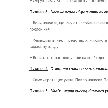
– «Віруючим у Колосах загрожувала небезпек
Питання 3:
Чого навчали ці фальшиві вчит
– Вони навчали, що існують особливі ангел
поклоніння.
– Фальшиві вчителі представляли і Христа 
верховну владу.
– Вони також наголошували на необхідності 
Питання 4:
Отже, яка головна мета написа
– Саме «проти цих учень Павло написав Пос
Питання 5:
Навіть назва сьогоднішнього ур