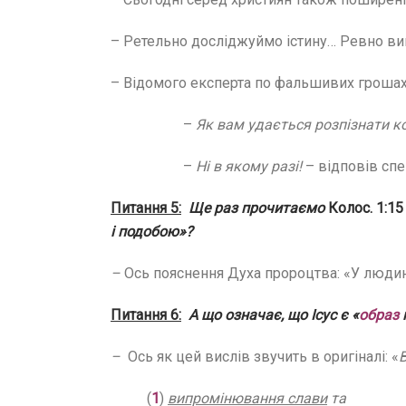
– Ретельно досліджуймо істину… Ревно вив
– Відомого експерта по фальшивих грошах
–
Як вам удається розпізнати 
–
Ні в якому разі!
– відповів спе
Питання 5:
Ще раз прочитаємо
Колос. 1:15 
і подобою»?
–
Ось пояснення Духа пророцтва: «У людин
Питання 6:
А що означає, що Ісус є «
образ
–
Ось як цей вислів звучить в оригіналі: «
В
(
1
)
випромінювання слави
та