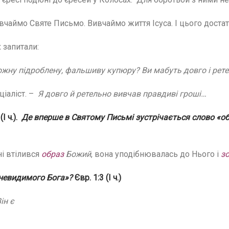
чаймо Святе Письмо. Вивчаймо життя Ісуса. І цього достат
 запитали:
кожну підроблену, фальшиву купюру?
Ви мабуть довго і рет
ціаліст. –
Я довго й ретельно вивчав
правдиві гроші…
(І ч.).
Де вперше в Святому Письмі зустрічається
слово «о
і втілився
образ
Божий
, вона уподібнювалась до Нього і
зо
невидимого Бога»?
Євр. 1:3 (І ч.)
ін є