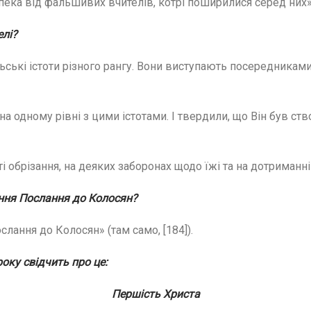
а від фальшивих вчителів, котрі поширилися серед них» (КА
елі?
ьські істоти різного рангу. Вони виступають посередниками
на одному рівні з цими істотами. І твердили, що Він був ст
обрізання, на деяких заборонах щодо їжі та на дотриманні 
ння Послання до Колосян?
лання до Колосян» (там само, [184]).
оку свідчить про це:
Першість Христа