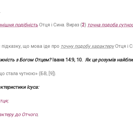
.
нішня подібність
Отця і Сина. Вираз (
2
)
точна подоба сутнос
 підказку, що мова іде про
точну подобу характеру
Отця і 
жність з Богом Отцем?
Івана 14:9, 10.
Як це розумів найбл
о стала чутною» (БВ, [9]).
ктеристики Ісуса:
тця;
актеру до Отчого
;