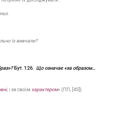
ньо.
ельно їх вивчали?
браз»?
Бут. 1:26.
Що означає «за образом…
вні
, і за своїм
характером
» (ПП, [45]).