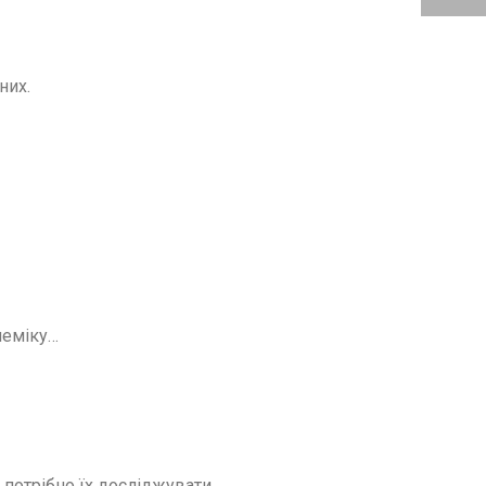
них.
леміку…
 потрібно їх досліджувати…