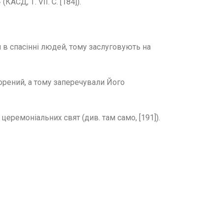
СД, Т. VII. С. [184]).
 в спасінні людей, тому заслуговують на
ворений, а тому заперечували Його
церемоніальних свят (див. там само, [191]).