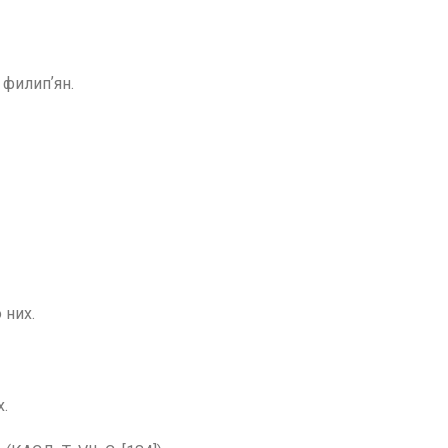
 филипʼян.
 них.
х.