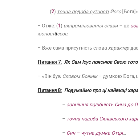
(
2
)
точна подоба сутності
Його
[Бога]»
– Отже: (
1
)
випромінювання слави –
це
зов
хюпост
а
сеос.
– Вже сама присутність слова
характер
дає
Питання 7:
Як Сам Ісус пояснює Свою тото
– «Він був
Словом Божим
– думкою Бога, щ
Питання 8:
Подумаймо про ці найвищі хара
–
зовнішня подібність Сина до О
–
точна подоба Синівського хар
–
Син – чутна думка Отця
…