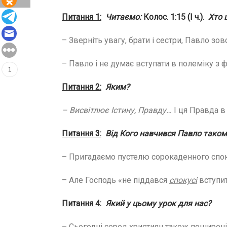
Питання 1:
Читаємо:
Колос. 1:15 (І ч.).
Хто 
– Зверніть увагу, брати і сестри, Павло зов
– Павло і не думає вступати в полеміку з
1
Питання 2:
Яким?
– Висвітлює Істину, Правду…
І ця Правда в
Питання 3:
Від Кого навчився Павло таком
– Пригадаємо пустелю сорокаденного спок
– Але Господь «не піддався
спокусі
вступит
Питання 4:
Який у цьому урок для нас?
– Сьогодні серед християн також поширені 