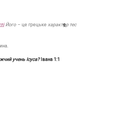
ті
Його –
це грецьке
характ
е
р тес
Сина
.
ижчий учень Ісуса?
Івана 1:1