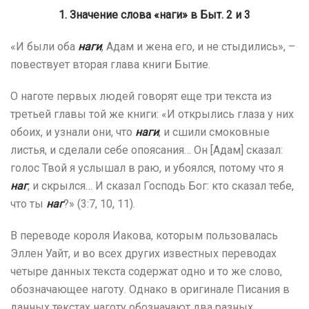
1. Значение слова «наги» в Быт. 2 и 3
«И были оба
наги
, Адам и жена его, и не стыдились», –
повествует вторая глава книги Бытие.
О наготе первых людей говорят еще три текста из
третьей главы той же книги: «И открылись глаза у них
обоих, и узнали они, что
наги
, и сшили смоковные
листья, и сделали себе опоясания… Он [Адам] сказал:
голос Твой я услышал в раю, и убоялся, потому что я
наг
, и скрылся… И сказал Господь Бог: кто сказал тебе,
что ты
наг
?» (3:7, 10, 11).
В переводе короля Иакова, которым пользовалась
Эллен Уайт, и во всех других известных переводах
четыре данных текста содержат одно и то же слово,
обозначающее наготу. Однако в оригинале Писания в
данных текстах наготу обозначают два разных