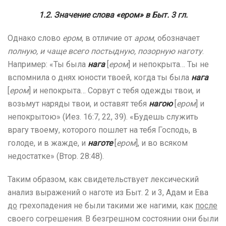
1.2. Значение слова «ером» в Быт. 3 гл.
Однако слово
ером
, в отличие от
аром
, обозначает
полную, и чаще всего постыдную, позорную наготу
.
Например: «Ты была
нага
[
ером
] и непокрыта… Ты не
вспомнила о днях юности твоей, когда ты была
нага
[
ером
] и непокрыта… Сорвут с тебя одежды твои, и
возьмут наряды твои, и оставят тебя
нагою
[
ером
] и
непокрытою» (Иез. 16:7, 22, 39). «Будешь служить
врагу твоему, которого пошлет на тебя Господь, в
голоде, и в жажде, и
наготе
[
ером
], и во всяком
недостатке» (Втор. 28:48).
Таким образом, как свидетельствует лексический
анализ выражений о наготе из Быт. 2 и 3, Адам и Ева
до
грехопадения не были такими же нагими, как
после
своего согрешения. В безгрешном состоянии они были