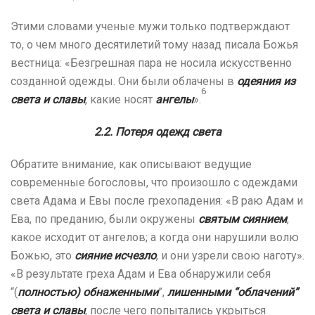
Этими словами ученые мужи только подтверждают
то, о чем много десятилетий тому назад писала Божья
вестница: «Безгрешная пара не носила искусственно
созданной одежды. Они были облачены в
одеяния из
6
света и славы
, какие носят
ангелы
».
2.2.
Потеря одежд света
Обратите внимание, как описывают ведущие
современные богословы, что произошло с одеждами
света Адама и Евы после грехопадения: «В раю Адам и
Ева, по преданию, были окружены
святым сиянием
,
какое исходит от ангелов; а когда они нарушили волю
Божью, это
сияние исчезло
, и они узрели свою наготу».
«В результате греха Адам и Ева обнаружили себя
“(
полностью) обнаженными
”,
лишенными “облачений”
света и славы
, после чего попытались укрыться