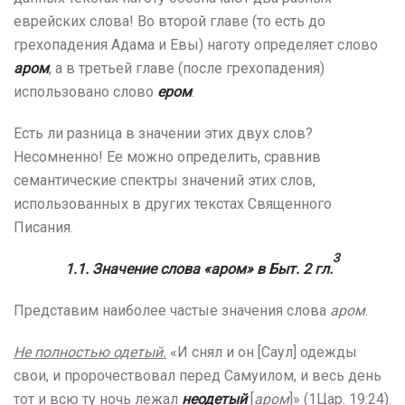
еврейских слова! Во второй главе (то есть до
грехопадения Адама и Евы) наготу определяет слово
аром
, а в третьей главе (после грехопадения)
использовано слово
ером
.
Есть ли разница в значении этих двух слов?
Несомненно! Ее можно определить, сравнив
семантические спектры значений этих слов,
использованных в других текстах Священного
Писания.
3
1.1. Значение слова «аром» в Быт. 2 гл.
Представим наиболее частые значения слова
аром
.
Не полностью одетый.
«И снял и он [Саул] одежды
свои, и пророчествовал перед Самуилом, и весь день
тот и всю ту ночь лежал
неодетый
[
аром
]» (1Цар. 19:24).