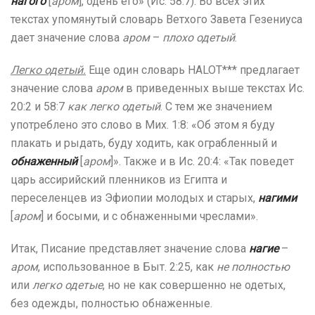
нагого
[
аром
], одень его» (Ис. 58:7). Во всех этих
текстах упомянутый словарь Ветхого Завета Гезениуса
дает значение слова
аром
–
плохо одетый
.
Легко одетый.
Еще один словарь HALOT*** предлагает
значение слова
аром
в приведенных выше текстах Ис.
20:2 и 58:7
как легко одетый
. С тем же значением
употреблено это слово в Мих. 1:8: «Об этом я буду
плакать и рыдать, буду ходить, как ограбленный и
обнаженный
[
аром
]». Также и в Ис. 20:4: «Так поведет
царь ассирийский пленников из Египта и
переселенцев из Эфиопии молодых и старых,
нагими
[
аром
] и босыми, и с обнаженными чреслами».
Итак, Писание представляет значение слова
нагие
–
аром
, использованное в Быт. 2:25, как
не полностью
или
легко одетые
, но не как совершенно не одетых,
без одежды, полностью обнаженные.