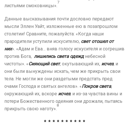
7
листьями смоковницы».
Данные высказывания почти дословно передают
мысли Эллен Уайт, изложенные ею в позапрошлом
столетии! Сравните, пожалуйста: «Когда наши
прародители уступили искусителю,
свет отошел от
них
». «Адам и Ева… вняв голосу искусителя и согрешив
против Бога,
лишились света одежд
небесной
чистоты». «
Сияющий свет
, окутывающий их,
исчез
, и
они были вынуждены искать, чем же прикрыть свои
тела. Не могли же они раздетыми предстать пред
очами Господа и святых ангелов». «
Покров света
,
окружающий их, вскоре
исчез
; и из-за чувства вины и
потери Божественного одеяния они дрожали, пытаясь
8
прикрыть свою наготу».
* * * * * * * * * *