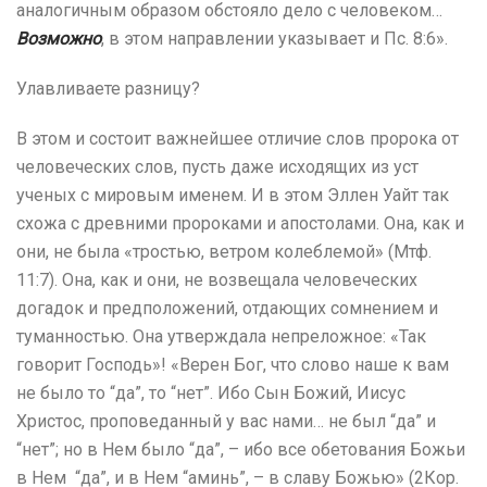
аналогичным образом обстояло дело с человеком…
Возможно
, в этом направлении указывает и Пс. 8:6».
Улавливаете разницу?
В этом и состоит важнейшее отличие слов пророка от
человеческих слов, пусть даже исходящих из уст
ученых с мировым именем. И в этом Эллен Уайт так
схожа с древними пророками и апостолами. Она, как и
они, не была «тростью, ветром колеблемой» (Мтф.
11:7). Она, как и они, не возвещала человеческих
догадок и предположений, отдающих сомнением и
туманностью. Она утверждала непреложное: «Так
говорит Господь»! «Верен Бог, что слово наше к вам
не было то “да”, то “нет”. Ибо Сын Божий, Иисус
Христос, проповеданный у вас нами… не был “да” и
“нет”; но в Нем было “да”, – ибо все обетования Божьи
в Нем “да”, и в Нем “аминь”, – в славу Божью» (2Кор.