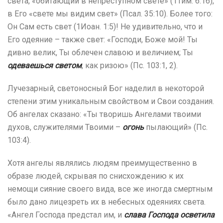
света, «обитающий в непреступном свете» (1Тим. 6:16),
в Его «свете мы видим свет» (Псал. 35:10). Более того:
Он Сам есть свет (1Иоан. 1:5)! Не удивительно, что и
Его одеяние – также свет: «Господи, Боже мой! Ты
дивно велик, Ты облечен славою и величием; Ты
одеваешься светом
, как ризою» (Пс. 103:1, 2).
Лучезарный, светоносный Бог наделил в некоторой
степени этим уникальным свойством и Свои создания.
Об ангелах сказано: «Ты творишь Ангелами твоими
духов, служителями Твоими –
огонь
пылающий» (Пс.
103:4).
Хотя ангелы являлись людям преимущественно в
образе людей, скрывая по снисхождению к их
немощи сияние своего вида, все же иногда смертным
было дано лицезреть их в небесных одеяниях света.
«Ангел Господа предстал им, и
слава Господа осветила