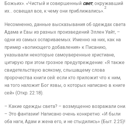
Божьих». «Чистый и совершенный
свет
, окружавший
2
их… освещал все, к чему они приближались».
Несомненно, данные высказывания об одеждах света
Адама и Евы из разных произведений Эллен Уайт, –
одни из самых оспариваемых. Именно на них, как на
пример «вопиющего добавления» к Писанию,
указывали некоторые самоуверенные христиане,
цитирую при этом грозное предупреждение: «Я также
свидетельствую всякому, слышащему слова
пророчества книги сей: если кто приложит что к ним,
на того наложит Бог язвы, о которых написано в книге
сей» (Откр. 22:18).
– Какие одежды света? – возмущенно возражали они.
– Это фантазии! Написано очень конкретно: «И были
оба наги, Адам и жена его, и не стыдились» (Быт. 2:25)!