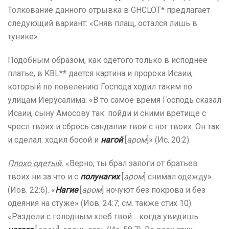
Толкование данного отрывка в GHCLOT* предлагает
следующий вариант: «Сняв плащ, остался лишь в
тунике».
Подобным образом, как одетого только в исподнее
платье, в KBL** дается картина и пророка Исаии,
который по повелению Господа ходил таким по
улицам Иерусалима: «В то самое время Господь сказал
Исаии, сыну Амосову так: пойди и сними вретище с
чресл твоих и сбрось сандалии твои с ног твоих. Он так
и сделал: ходил босой и
нагой
[
аром
]» (Ис. 20:2).
Плохо одетый.
«Верно, ты брал залоги от братьев
твоих ни за что и с
полунагих
[
аром
] снимал одежду»
(Иов. 22:6). «
Нагие
[
аром
] ночуют без покрова и без
одеяния на стуже» (Иов. 24:7; см. также стих 10).
«Раздели с голодным хлеб твой… когда увидишь