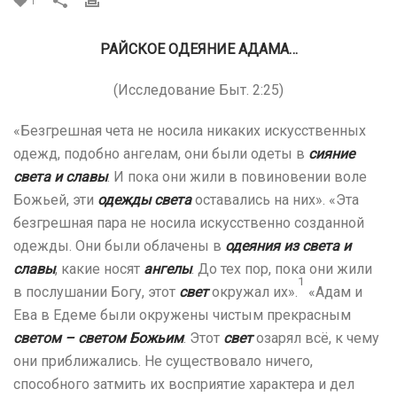
1
РАЙСКОЕ ОДЕЯНИЕ АДАМА…
(Исследование Быт. 2:25)
«Безгрешная чета не носила никаких искусственных
одежд, подобно ангелам, они были одеты в
сияние
света и славы
. И пока они жили в повиновении воле
Божьей, эти
одежды света
оставались на них».
«Эта
безгрешная пара не носила искусственно созданной
одежды. Они были облачены в
одеяния из света и
славы
, какие носят
ангелы
. До тех пор, пока они жили
1
в послушании Богу, этот
свет
окружал их».
«Адам и
Ева в Едеме были окружены чистым прекрасным
светом
– светом Божьим
. Этот
свет
озарял всё, к чему
они приближались. Не существовало ничего,
способного затмить их восприятие характера и дел