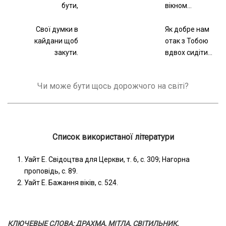
бути,
вікном…
Свої думки в
Як добре нам
кайдани щоб
отак з Тобою
закути.
вдвох сидіти…
Чи може бути щось дорожчого на світі?
Список використаної літератури
Уайт Е. Свідоцтва для Церкви, т. 6, с. 309; Нагорна
проповідь, с. 89.
Уайт Е. Бажання віків, с. 524.
КЛЮЧЕВЫЕ СЛОВА: ДРАХМА, МІТЛА, СВІТИЛЬНИК,