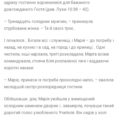
одразу гостинно відчинилися для бажаного
довгожданого Гостя (див. Луки 10:38 – 42).
– Тринадцять голодних мужчин, – прикинула
стурбована жінка. – Та й своїх троє…
І почалося… Бігали всі: і служниці, і Марія – до погребу і
назад, на кухню і в сад, на город і до криниці… Одні
чистили, інші нарізали, треті розкладали; Марта всіма
командувала, стоячи біля розпаленої печі і віддаючи
короткі накази.
– Маріє, принеси із погреба прохолодні напої, – звеліла
молодшій сестрі розпорядниця гостини.
Обійшовши дім, Марія увійшла у вимощений
холодним каменем дворик і…завмерла, почувши такий
дорогий голос улюбленого Учителя. Він сидів у колі