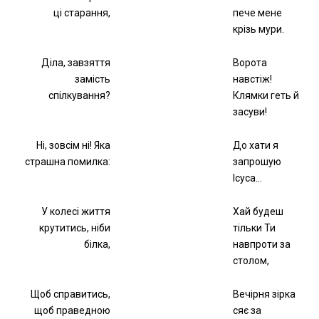
ці старання,
пече мене
крізь мури.
Діла, завзяття
Ворота
замість
навстіж!
спілкування?
Клямки геть й
засуви!
Ні, зовсім ні! Яка
До хати я
страшна помилка:
запрошую
Ісуса…
У колесі життя
Хай будеш
крутитись, ніби
тільки Ти
білка,
навпроти за
столом,
Щоб справитись,
Вечірня зірка
щоб праведною
сяє за