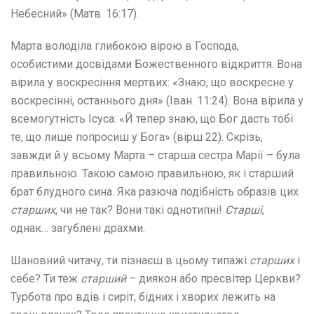
Небесний» (Матв. 16:17).
Марта володіла глибокою вірою в Господа,
особистими досвідами Божественного відкриття. Вона
вірила у воскресіння мертвих: «Знаю, що воскресне у
воскресінні, останнього дня» (Іван. 11:24). Вона вірила у
всемогутність Ісуса: «Й тепер знаю, що Бог дасть тобі
те, що лише попросиш у Бога» (вірш 22). Скрізь,
завжди й у всьому Марта – старша сестра Марії – була
правильною. Такою самою правильною, як і старший
брат блудного сина. Яка разюча подібність образів цих
старших
, чи не так? Вони такі однотипні!
Старші
,
однак… загублені драхми.
Шановний читачу, ти пізнаєш в цьому типажі
старших
і
себе? Ти теж
старший
– диякон або пресвітер Церкви?
Турбота про вдів і сиріт, бідних і хворих лежить на