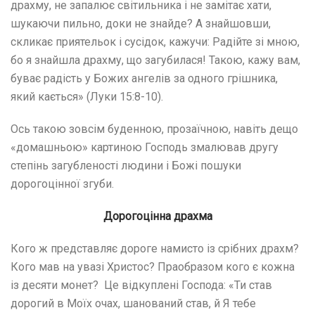
драхму, не запалює світильника і не замітає хати,
шукаючи пильно, доки не знайде? А знайшовши,
скликає приятельок і сусідок, кажучи: Радійте зі мною,
бо я знайшла драхму, що загубилася! Такою, кажу вам,
буває радість у Божих ангелів за одного грішника,
який кається» (Луки 15:8-10).
Ось такою зовсім буденною, прозаїчною, навіть дещо
«домашньою» картиною Господь змалював другу
степінь загубленості людини і Божі пошуки
дорогоцінної згуби.
Дорогоцінна драхма
Кого ж представляє дороге намисто із срібних драхм?
Кого мав на увазі Христос? Праобразом кого є кожна
із десяти монет? Це відкуплені Господа: «Ти став
дорогий в Моїх очах, шанований став, й Я тебе