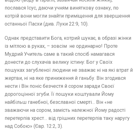
послався Ісус, даючи учням виняткову ознаку, по
котрій вони могли знайти приміщення для звершення
останньої Пасхи (див. Луки 22:9, 10).
Однак представити Бога, котрий шукає, в образі жінки
із мітлою в руках, – зовсім не ординарно! Проте
Мудрий Учитель саме в такий спосіб намагався
донести до слухачів велику істину: Бог у Своїх
пошуках загубленої людини не зважає ні на які втрат й
жертви, ні на яке приниження й ганьбу. Він згодився
нести і Він поніс безчестя й сором заради Своєї
дорогоцінної згуби. Її пошуки коштували Йому
найбільш ганебної, безславної смерті… Він «не
зважаючи на сором, замість належної Йому радості
перетерпів хрест… від грішних перетерпів таку наругу
над Собою» (Євр. 12:2, 3).