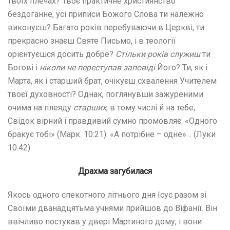
твоїх плечах? Твоє практичне християнство
бездоганне, усі приписи Божого Слова ти належно
виконуєш? Багато років перебуваючи в Церкві, ти
прекрасно знаєш Святе Письмо, і в теології
орієнтуєшся досить добре?
Стільки років служиш
ти
Богові і
ніколи не переступав заповіді
Його? Ти, як і
Марта, як і старший брат, очікуєш схвалення Учителем
твоєї духовності? Однак, поглянувши зажуреними
очима на плеяду
старших
, в тому числі й на тебе,
Свідок вірний і правдивий сумно промовляє: «Одного
бракує тобі» (Марк. 10:21). «А потрібне – одне»… (Луки
10:42)
Драхма загубилася
Якось одного спекотного літнього дня Ісус разом зі
Своїми дванадцятьма учнями прийшов до Віфанії. Він
ввічливо постукав у двері Мартиного дому, і вони