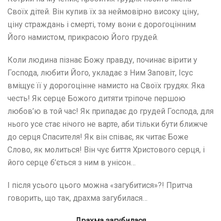
Своїх дітей. Він купив їх за неймовірно високу ціну,
ціну страждань і смерті, тому вони є дорогоцінним
Його намистом, прикрасою Його грудей.
Коли людина пізнає Божу правду, починає вірити у
Господа, любити Його, укладає з Ним Заповіт, Ісус
вміщує її у дорогоцінне намисто на Своїх грудях. Яка
честь! Як серце Божого дитяти тріпоче першою
любов’ю в той час! Як припадає до грудей Господа, для
нього усе стає нічого не варте, аби тільки бути ближче
до серця Спасителя! Як він співає, як читає Боже
Слово, як молиться! Він чує биття Христового серця, і
його серце б’ється з ним в унісон…
І після усього цього можна «загубитися»?! Притча
говорить, що так, драхма загубилася…
Драхма загубилася