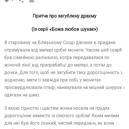
19
Притча про загублену драхму
(Із серії «Божа любов шукає»)
В старовину на Близькому Сході дівчина в придане
отримувала від матері срібні монети. Часом цей скарб
був сімейною реліквією, котра передавалася по
жіночій лінії від прапрабабці до матері, а потім до
дочки.
Для того, щоб не загубити таку дорогоцінність і,
водночас, мати її завжди при собі, у монетах
просвердлювали отвір, нанизували на міцний шнурок і
одягали на шию.
З якою гідністю і щастям жінка носила на грудях
дорогоцінне намисто із сяючого срібла! Яким милим
для неї був його тонкий, чистий передзвін, як вона