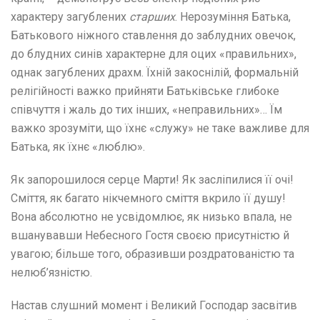
характеру загублених
старших
. Нерозуміння Батька,
Батькового ніжного ставлення до заблудних овечок,
до блудних синів характерне для оцих «правильних»,
однак загублених драхм. Їхній закоснілій, формальній
релігійності важко прийняти Батьківське глибоке
співчуття і жаль до тих інших, «неправильних»… Їм
важко зрозуміти, що їхнє «служу» не таке важливе для
Батька, як їхнє «люблю».
Як запорошилося серце Марти! Як засліпилися її очі!
Сміття, як багато нікчемного сміття вкрило її душу!
Вона абсолютно не усвідомлює, як низько впала, не
вшанувавши Небесного Гостя своєю присутністю й
увагою; більше того, образивши роздратованістю та
нелюб’язністю.
Настав слушний момент і Великий Господар засвітив