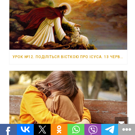
УРОК №12. ПОДІЛІТЬСЯ ВІСТКОЮ ПРО ІСУСА. 13 ЧЕРВНЯ – 19 ЧЕРВНЯ 2026 РОКУ