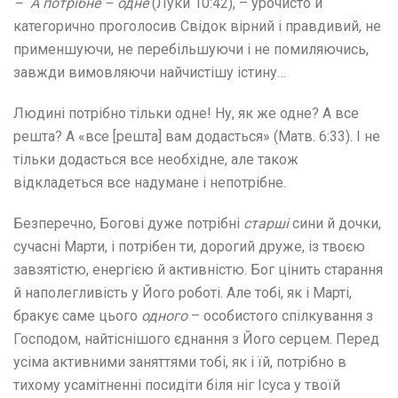
– А потрібне – одне
(Луки 10:42), – урочисто й
категорично проголосив Свідок вірний і правдивий, не
применшуючи, не перебільшуючи і не помиляючись,
завжди вимовляючи найчистішу істину…
Людині потрібно тільки одне! Ну, як же одне? А все
решта? А «все [решта] вам додасться» (Матв. 6:33). І не
тільки додасться все необхідне, але також
відкладеться все надумане і непотрібне.
Безперечно, Богові дуже потрібні
старші
сини й дочки,
сучасні Марти, і потрібен ти, дорогий друже, із твоєю
завзятістю, енергією й активністю. Бог цінить старання
й наполегливість у Його роботі. Але тобі, як і Марті,
бракує саме цього
одного
– особистого спілкування з
Господом, найтіснішого єднання з Його серцем. Перед
усіма активними заняттями тобі, як і їй, потрібно в
тихому усамітненні посидіти біля ніг Ісуса у твоїй