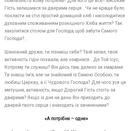
помпезність кому потрібна? Для чого це все? Високий
Гість залишився за дверима серця… Чи не краще було
покласти на стіл простий домашній хліб і насолодитися
духовним споживанням розкішного Хліба життя? Так
захопитися столом для Господа, щоб забути Самого
Господа?…
Шановний друже, ти пізнаєш себе? Твій запал, твоя
активність гідні похвали, але озирнися… Де Той Ісус,
Котрому ти
служиш
? Він десь там, далеко за хмарами.
Ти знаєш Ім’я, але чи знайомий із Самою Особою; ти
любиш Церкву, а її Чудового Господа? Для чого уся ця
метушня, активність, якщо Дорогий Гість стоїть за
дверима? Якщо із дня на день Він приходить до
дверей твого серця і знаходить їх зачиненими?
«А потрібне – одне»