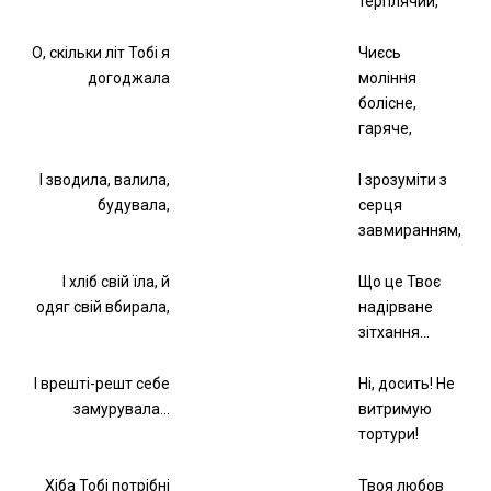
терплячий,
О, скільки літ Тобі я
Чиєсь
догоджала
моління
болісне,
гаряче,
І зводила, валила,
І зрозуміти з
будувала,
серця
завмиранням,
І хліб свій їла, й
Що це Твоє
одяг свій вбирала,
надірване
зітхання…
І врешті-решт себе
Ні, досить! Не
замурувала…
витримую
тортури!
Хіба Тобі потрібні
Твоя любов