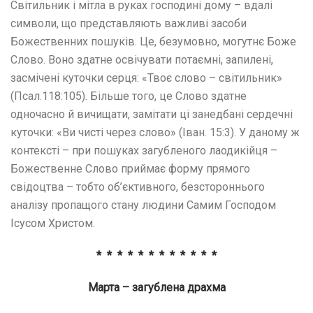
Світильник і мітла в руках господині дому – вдалі
символи, що представляють важливі засоби
Божественних пошуків. Це, безумовно, могутнє Боже
Слово. Воно здатне освічувати потаємні, запилені,
засмічені куточки серця: «Твоє слово – світильник»
(Псал.118:105). Більше того, це Слово здатне
одночасно й вичищати, замітати ці занедбані сердечні
куточки: «Ви чисті через слово» (Іван. 15:3). У даному ж
контексті – при пошуках загубленого лаодикійця –
Божественне Слово приймає форму прямого
свідоцтва – тобто об’єктивного, безстороннього
аналізу пропащого стану людини Самим Господом
Ісусом Христом.
* * * * * * * * * * * *
Марта – загублена драхма