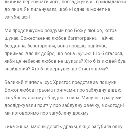
любила перебирати його, погладжуючи і прикладаючи
до лиця. Як пильнувала, щоб ні одна із монет не
загубилася!
Ми продовжуємо роздуми про Божу любов, котра
шукає. Божественна любов багатогранна – вічна,
бездонна, безстороння; вона прощає, підіймає,
приймає. Але як добре, що вона
шукає
! Що б сталося,
якби ця небесна любов не шукала? Хто б із людей був
знайдений? Хто б повернувся до Отчого дому?
Великий Учитель Ісус Христос представив пошуки
Божої любові трьома притчами: про заблудну вівцю,
загублену драхму і блудного сина. Минулого разу ми
досліджували притчу про заблудну овечку, а сьогодні
ми поговоримо про загублену драхму.
«Яка жінка, маючи десять драхм, якщо загубила одну