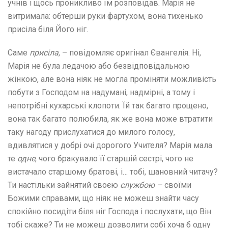
учнів і щось проникливо їм розповідав. Марія не
витримала: обтерши руки фартухом, вона тихенько
присіла біля Його ніг.
Саме
присіла
, – повідомляє оригінал Євангелія. Ні,
Марія не була ледачою або безвідповідальною
жінкою, але вона ніяк не могла проміняти можливість
побути з Господом на надумані, надмірні, а тому і
непотрібні кухарські клопоти. Їй так багато прощено,
вона так багато полюбила, як же вона може втратити
таку нагоду прислухатися до милого голосу,
вдивлятися у добрі очі дорогого Учителя? Марія мала
те
одне
, чого бракувало її старшій сестрі, чого не
вистачало старшому братові, і… тобі, шановний читачу?
Ти настільки зайнятий своєю
службою –
своїми
Божими справами, що ніяк не можеш знайти часу
спокійно посидіти біля ніг Господа і послухати, що Він
тобі скаже? Ти не можеш дозволити собі хоча б одну