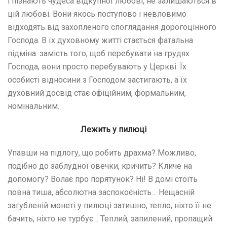
і пізнають чудеса відкупної любові, не залишаються в
цій любові. Вони якось поступово і невловимо
відходять від захопленого споглядання дорогоцінного
Господа. В їх духовному житті стається фатальна
підміна: замість того, щоб перебувати на грудях
Господа, вони просто перебувають у Церкві. Їх
особисті відносини з Господом застигають, а їх
духовний досвід стає офіційним, формальним,
номінальним.
Лежить у пилюці
Упавши на підлогу, що робить драхма? Можливо,
подібно до заблудної овечки, кричить? Кличе на
допомогу? Волає про порятунок? Ні! В домі стоїть
повна тиша, абсолютна заспокоєність… Нещасній
загубленій монеті у пилюці затишно, тепло, ніхто її не
бачить, ніхто не турбує… Теплий, запилений, пропащий