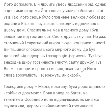
Його допомоги. Він любить увесь людський рід, однак
з деякими людьми Його пов’язували особливо ніжні
узи. Так, Його серце було сповнене великої любові до
родини з Віфанії… Ісус часто знаходив відпочинок в
цьому домі. Спаситель не мав власного дому і був
залежний від гостинності Своїх друзів та учнів. Не раз,
стомлений і спрагнений щирої людської прихильності,
Він тішився спокоєм цього мирного дому, де був
далекий від підозрінь і заздрощів фарисеїв. Тут Ісус
знаходив щиру гостинність і чисту, святу дружбу. Тут
Він міг говорити просто і вільно, знаючи, що Його
2
слова зрозуміють і збережуть, як скарб».
Господиня дому – Марта, воістину, була дорогоцінною
«срібною драхмою». Вона володіла багатьма
талантами. Особливо вона відзначалася, як ми вже
зауважили, даром хазяйновитості й гостинності.