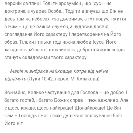
верхній світлиці. Тоді ти зрозумієш, що Ісус – не
доктрина, а чудова Особа… Тоді ти відчуєш, що Він не
десь там на небесах, «за дверима», а тут поруч; і життя
з Ним – це не важка
служба
, а чудовий досвід
споглядання Його характеру і перетворення на Його
образ. Тільки і тільки тоді ніжна любов Ісуса, Його
лагідність, м’якість, ввічливість, доброта й милосердя
стануть складовими твого характеру.
–
Марія ж вибрала найкраще, котре від неї
не
віднімуть
(Луки 10:42, перек. М. Кулакова).
Звичайно, велике частування для Господа – це добре. І
багато гостей, і багато Божих справ – теж важливо. Але
є щось краще, щось найкраще! Щонайкраще! Це Він
Сам – Господь і Бог і тихе душевне спілкування біля
Його ніг.