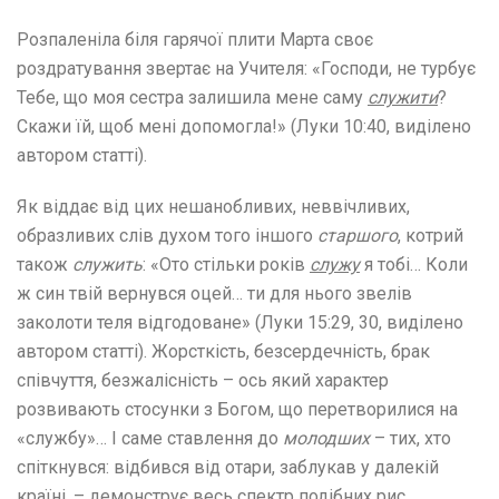
Розпаленіла біля гарячої плити Марта своє
роздратування звертає на Учителя: «Господи, не турбує
Тебе, що моя сестра залишила мене саму
служити
?
Скажи їй, щоб мені допомогла!» (Луки 10:40, виділено
автором статті).
Як віддає від цих нешанобливих, неввічливих,
образливих слів духом того іншого
старшого
, котрий
також
служить
: «Ото стільки років
служу
я тобі… Коли
ж син твій вернувся оцей… ти для нього звелів
заколоти теля відгодоване» (Луки 15:29, 30, виділено
автором статті). Жорсткість, безсердечність, брак
співчуття, безжалісність – ось який характер
розвивають стосунки з Богом, що перетворилися на
«службу»… І саме ставлення до
молодших
– тих, хто
спіткнувся: відбився від отари, заблукав у далекій
країні, – демонструє весь спектр подібних рис