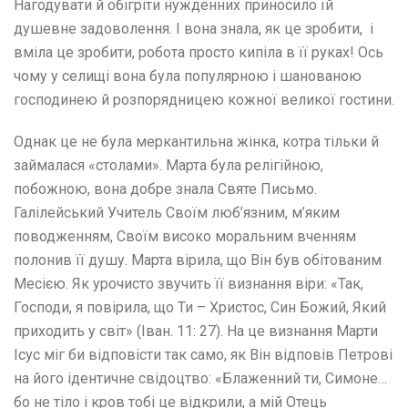
Нагодувати й обігріти нужденних приносило їй
душевне задоволення. І вона знала, як це зробити, і
вміла це зробити, робота просто кипіла в її руках! Ось
чому у селищі вона була популярною і шанованою
господинею й розпорядницею кожної великої гостини.
Однак це не була меркантильна жінка, котра тільки й
займалася «столами». Марта була релігійною,
побожною, вона добре знала Святе Письмо.
Галілейський Учитель Своїм люб’язним, м’яким
поводженням, Своїм високо моральним вченням
полонив її душу. Марта вірила, що Він був обітованим
Месією. Як урочисто звучить її визнання віри: «Так,
Господи, я повірила, що Ти – Христос, Син Божий, Який
приходить у світ» (Іван. 11: 27). На це визнання Марти
Ісус міг би відповісти так само, як Він відповів Петрові
на його ідентичне свідоцтво: «Блаженний ти, Симоне…
бо не тіло і кров тобі це відкрили, а мій Отець