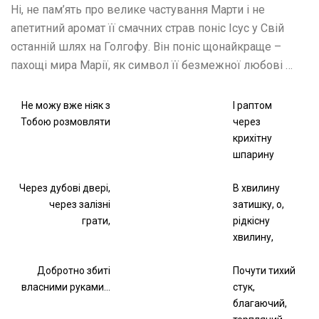
Ні, не пам’ять про велике частування Марти і не
апетитний аромат її смачних страв поніс Ісус у Свій
останній шлях на Голгофу. Він поніс щонайкраще –
пахощі мира Марії, як символ її безмежної любові …
Не можу вже ніяк з
__
І раптом
Тобою розмовляти
через
крихітну
шпарину
Через дубові двері,
В хвилину
через залізні
затишку, о,
грати,
рідкісну
хвилину,
Добротно збиті
Почути тихий
власними руками…
стук,
благаючий,