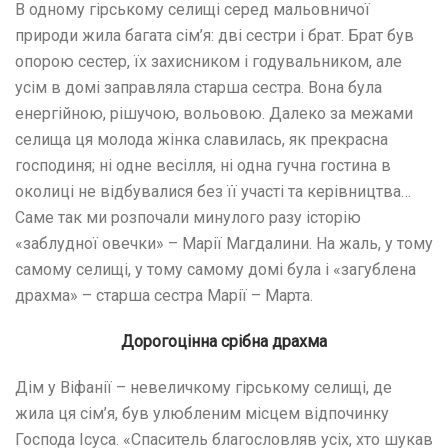
В одному гірському селищі серед мальовничої
природи жила багата сім’я: дві сестри і брат. Брат був
опорою сестер, їх захисником і годувальником, але
усім в домі заправляла старша сестра. Вона була
енергійною, рішучою, вольовою. Далеко за межами
селища ця молода жінка славилась, як прекрасна
господиня; ні одне весілля, ні одна гучна гостина в
околиці не відбувалися без її участі та керівництва…
Саме так ми розпочали минулого разу історію
«заблудної овечки» – Марії Магдалини. На жаль, у тому
самому селищі, у тому самому домі була і «загублена
драхма» – старша сестра Марії – Марта.
Дорогоцінна срібна драхма
Дім у Віфанії – невеличкому гірському селищі, де
жила ця сім’я, був улюбленим місцем відпочинку
Господа Ісуса. «Спаситель благословляв усіх, хто шукав