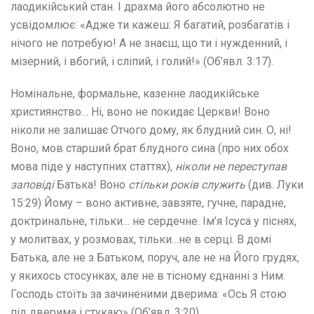
лаодикійський стан. І драхма його абсолютно не
усвідомлює: «Адже ти кажеш: Я багатий, розбагатів і
нічого не потребую! А не знаєш, що ти і нужденний, і
мізерний, і вбогий, і сліпий, і голий!» (Об’явл. 3:17).
Номінальне, формальне, казенне лаодикійське
християнство… Ні, воно не покидає Церкви! Воно
ніколи не залишає Отчого дому, як блудний син. О, ні!
Воно, мов старший брат блудного сина (про них обох
мова піде у наступних статтях),
ніколи не переступав
заповіді
Батька! Воно
стільки років служить
(див. Луки
15:29) Йому – воно активне, завзяте, гучне, парадне,
доктринальне, тільки… не сердечне. Ім’я Ісуса у піснях,
у молитвах, у розмовах, тільки…не в серці. В домі
Батька, але не з Батьком, поруч, але не на Його грудях,
у якихось стосунках, але не в тісному єднанні з Ним.
Господь стоїть за зачиненими дверима: «Ось Я стою
під дверима і стукаю» (Об’явл. 3:20).