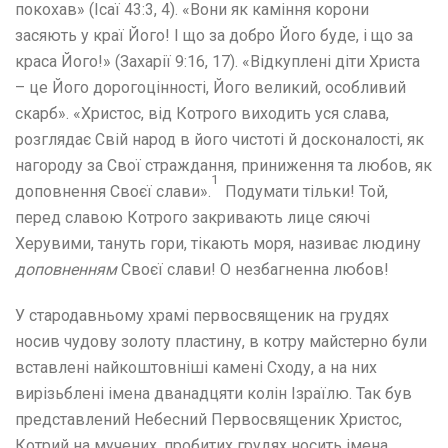
покохав» (Ісаї 43:3, 4). «Вони як каміння корони
засяють у краї Його! І що за добро Його буде, і що за
краса Його!» (Захарії 9:16, 17). «Відкуплені діти Христа
– це Його дорогоцінності, Його великий, особливий
скарб». «Христос, від Котрого виходить уся слава,
розглядає Свій народ в його чистоті й досконалості, як
нагороду за Свої страждання, приниження та любов, як
1
доповнення Своєї слави».
Подумати тільки! Той,
перед славою Котрого закривають лице сяючі
Херувими, тануть гори, тікають моря, називає людину
доповненням
Своєї слави! О незбагненна любов!
У стародавньому храмі первосвященик на грудях
носив чудову золоту пластину, в котру майстерно були
вставлені найкоштовніші камені Сходу, а на них
вирізьблені імена дванадцяти колін Ізраїлю. Так був
представлений Небесний Первосвященик Христос,
Котрий на мучених, пробитих грудях носить імена