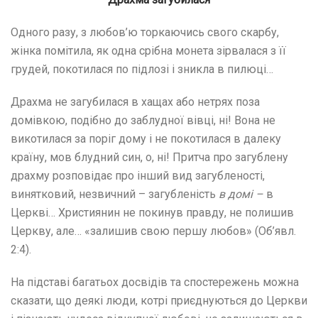
Одного разу, з любов’ю торкаючись свого скарбу,
жінка помітила, як одна срібна монета зірвалася з її
грудей, покотилася по підлозі і зникла в пилюці…
Драхма не загубилася в хащах або нетрях поза
домівкою, подібно до заблудної вівці, ні! Вона не
викотилася за поріг дому і не покотилася в далеку
країну, мов блудний син, о, ні! Притча про загублену
драхму розповідає про інший вид загубленості,
винятковий, незвичний – загубленість
в домі –
в
Церкві… Християнин не покинув правду, не полишив
Церкву, але… «залишив свою першу любов» (Об’явл.
2:4).
На підставі багатьох досвідів та спостережень можна
сказати, що деякі люди, котрі приєднуються до Церкви