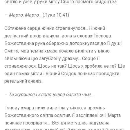
світло й узяв у руки мітлу Свого прямого свідоцтва:
– Марто, Марто
… (Луки 10:41)
Обтяжене серце жінки стрепенулося… Ніжний
делікатний докір відчула вона в словах Господа.
Божественна рука обережно доторкнулася до її душі.
Сміття, мов темна хмара почало вилітати у вікно,
звільняючи цю загублену драхму… Серце її
стривожилося: Щось не так? Щось я зробила не те? Ще
один помах мітли і Вірний Свідок починає проводити
ретельний аналіз:
–
Ти журишся і клопочешся багато чим
…
І знову хмара пилу вилетіла у вікно, а промінь
Божественного світла освітив її засліплені очі. Марта
починає прозрівати… Вся ця метушня, надумана