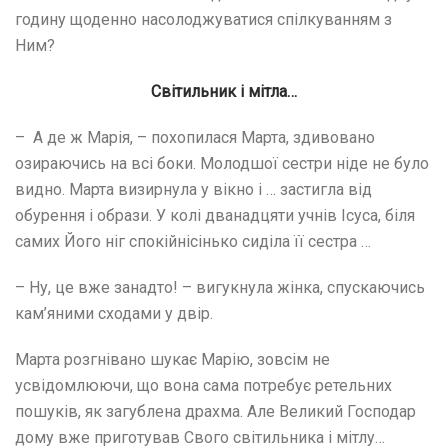
годину щоденно насолоджуватися спілкуванням з
Ним?
Світильник і мітла…
– А де ж Марія, – похопилася Марта, здивовано
озираючись на всі боки. Молодшої сестри ніде не було
видно. Марта визирнула у вікно і … застигла від
обурення і образи. У колі дванадцяти учнів Ісуса, біля
самих Його ніг спокійнісінько сиділа її сестра …
– Ну, це вже занадто! – вигукнула жінка, спускаючись
кам’яними сходами у двір.
Марта розгнівано шукає Марію, зовсім не
усвідомлюючи, що вона сама потребує ретельних
пошуків, як загублена драхма. Але Великий Господар
дому вже приготував Свого світильника і мітлу…