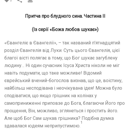
0
Притча про блудного сина.
Частина ІІ
(Із серії «Божа любов
шукає»)
«Євангеліє в Євангелії», – так названий п’ятнадцятий
розділ Євангелія від Луки. Суть цього Євангелія, цієї
благої вісті полягає в тому, що Бог шукає загублену
людину…
Ні один сучасник Ісуса Христа ніколи не міг
навіть подумати, що таке можливе! Відомий
єврейський вчений-богослов визнав, що це, воістину,
найбільш несподівана і неочікувана ідея! Можна було
сподіватися, що якщо грішник на колінах у
самоприниженні приповзе до Бога, благаючи Його про
прощення, Він, можливо, зглянеться і простить його.
Але щоб Бог Сам шукав грішника? Подібна думка
1
здавалася юдеям неприпустимою.