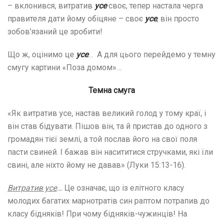
– вклонився, витратив
усе
своє, тепер настала черга
правителя дати йому обіцяне – своє
усе
, він просто
зобов’язаний це зробити!
Що ж, оцінимо це
усе
… А для цього перейдемо у темну
смугу картини «Поза домом»…
Темна смуга
«Як витратив усе, настав великий голод у тому краї, і
він став бідувати. Пішов він, та й пристав до одного з
громадян тієї землі, а той послав його на свої поля
пасти свиней. І бажав він насититися стручками, які їли
свині, але ніхто йому не давав» (Луки 15:13-16).
Витратив усе
…
Це означає, що із елітного класу
молодих багатих марнотратів син раптом потрапив до
класу бідняків! При чому бідняків-чужинців! На