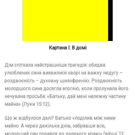
Картина I: В домі
Дім спіткала найстрашніша трагедія: обидва
улюблених сина виявилися хворі на важку недугу –
роздвоєність – духовну шизофренію. Роздвоєність
молодшого сина досягла апогею, коли пролунала його
нечувана просьба: «Батьку, дай мені належну частину
майна» (Луки 15:12).
Що ж відбулося далі? Батько «поділив між ними
майно. А через декілька днів, забравши все,
молодший син подався до далекого краю» (вірші 12,