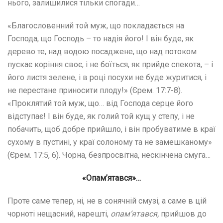
нього, залишилися тільки спогади…
«Благословенний той муж, що покладається на
Господа, що Господь – то надія його! І він буде, як
дерево те, над водою посаджене, що над потоком
пускає коріння своє, і не боїться, як прийде спекота, – і
його листя зелене, і в році посухи не буде журитися, і
не перестане приносити плоду!» (Єрем. 17:7-8).
«Проклятий той муж, що… від Господа серце його
відступає! І він буде, як голий той кущ у степу, і не
побачить, щоб добре прийшло, і він пробуватиме в краї
сухому в пустині, у краї солоному та не замешканому»
(Єрем. 17:5, 6). Чорна, безпросвітна, нескінчена смуга…
«Опам’ятався»…
Проте саме тепер, ні, не в сонячній смузі, а саме в цій
чорноті нещасний, нарешті,
опам’ятався,
прийшов до