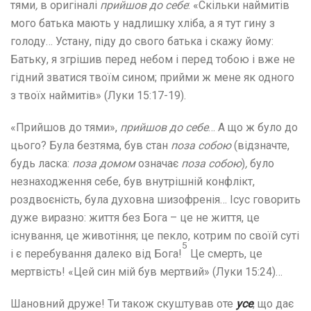
тями
,
в оригіналі
прийшов до себе
: «Скільки наймитів
мого батька мають у надлишку хліба, а я тут гину з
голоду… Устану, піду до свого батька і скажу йому:
Батьку, я згрішив перед небом і перед тобою і вже не
гідний зватися твоїм сином; прийми ж мене як одного
з твоїх наймитів» (Луки 15:17-19).
«Прийшов до тями»,
прийшов до себе
… А що ж було до
цього? Була безтяма, був стан
поза собою
(відзначте,
будь ласка:
поза домом
означає
поза собою
)
,
було
незнаходження себе, був внутрішній конфлікт,
роздвоєність, була духовна шизофренія… Ісус говорить
дуже виразно: життя без Бога – це не життя, це
існування, це животіння; це пекло, котрим по своїй суті
5
і є перебування далеко від Бога!
Це смерть, це
мертвість! «Цей син мій був мертвий» (Луки 15:24)…
Шановний друже! Ти також скуштував оте
усе
, що дає