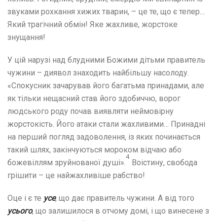
звуками рохкання хижих тварин, – це те, що є тепер…
Який трагічний обмін! Яке жахливе, жорстоке
знущання!
У цій нарузі над блудними Божими дітьми правитель
чужини – диявол знаходить найбільшу насолоду.
«Спокусник зачарував його багатьма принадами, але
як тільки нещасний став його здобиччю, ворог
людського роду почав виявляти неймовірну
жорстокість. Його атаки стали жахливими… Принадні
на перший погляд задоволення, із яких починається
такий шлях, закінчуються мороком відчаю або
4
божевіллям зруйнованої душі».
Воістину, свобода
грішити – це найжахливіше рабство!
Оце і є те
усе
, що дає правитель чужини. А від того
усього
, що залишилося в отчому домі, і що винесене з