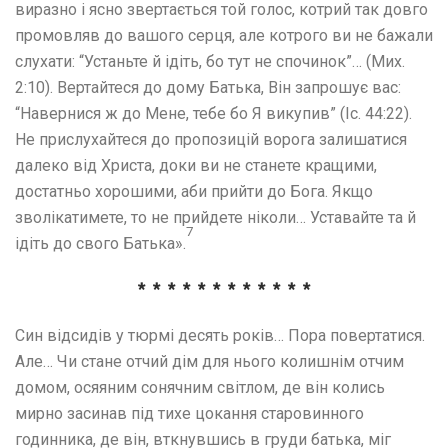
виразно і ясно звертається той голос, котрий так довго
промовляв до вашого серця, але котрого ви не бажали
слухати: “Устаньте й ідіть, бо тут не спочинок”… (Мих.
2:10). Вертайтеся до дому Батька, Він запрошує вас:
“Навернися ж до Мене, тебе бо Я викупив” (Іс. 44:22).
Не прислухайтеся до пропозицій ворога залишатися
далеко від Христа, доки ви не станете кращими,
достатньо хорошими, аби прийти до Бога. Якщо
зволікатимете, то не прийдете ніколи… Уставайте та й
7
ідіть до свого Батька».
* * * * * * * * * * * *
Син відсидів у тюрмі десять років… Пора повертатися.
Але… Чи стане отчий дім для нього колишнім отчим
домом, осяяним сонячним світлом, де він колись
мирно засинав під тихе цокання старовинного
годинника, де він, вткнувшись в груди батька, міг