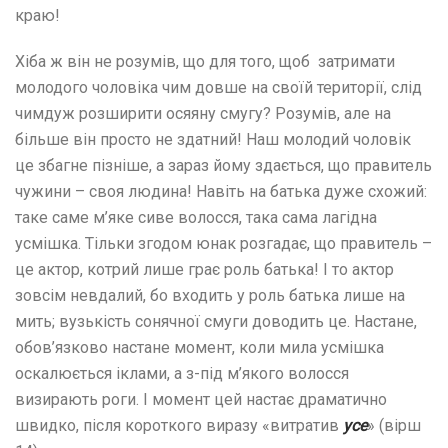
краю!
Хіба ж він не розумів, що для того, щоб затримати
молодого чоловіка чим довше на своїй території, слід
чимдуж розширити осяяну смугу? Розумів, але на
більше він просто не здатний! Наш молодий чоловік
це збагне пізніше, а зараз йому здається, що правитель
чужини – своя людина! Навіть на батька дуже схожий:
таке саме м’яке сиве волосся, така сама лагідна
усмішка. Тільки згодом юнак розгадає, що правитель –
це актор, котрий лише грає роль батька! І то актор
зовсім невдалий, бо входить у роль батька лише на
мить; вузькість сонячної смуги доводить це. Настане,
обов’язково настане момент, коли мила усмішка
оскалюється іклами, а з-під м’якого волосся
визирають роги. І момент цей настає драматично
швидко, після короткого виразу «витратив
усе
» (вірш