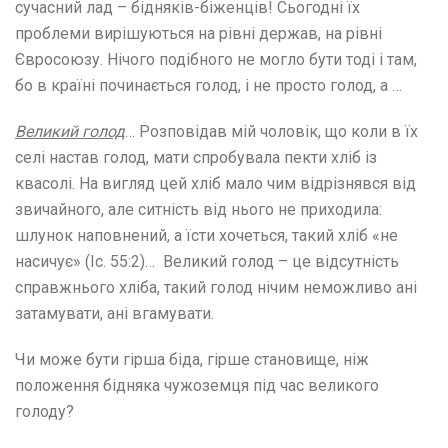
сучасний лад – бідняків-біженців! Сьогодні їх
проблеми вирішуються на рівні держав, на рівні
Євросоюзу. Нічого подібного не могло бути тоді і там,
бо в країні починається голод, і не просто голод, а …
Великий голод
… Розповідав мій чоловік, що коли в їх
селі настав голод, мати спробувала пекти хліб із
квасолі. На вигляд цей хліб мало чим відрізнявся від
звичайного, але ситність від нього не приходила:
шлунок наповнений, а їсти хочеться, такий хліб «не
насичує» (Іс. 55:2)… Великий голод – це відсутність
справжнього хліба, такий голод нічим неможливо ані
затамувати, ані вгамувати.
Чи може бути гірша біда, гірше становище, ніж
положення бідняка чужоземця під час великого
голоду?