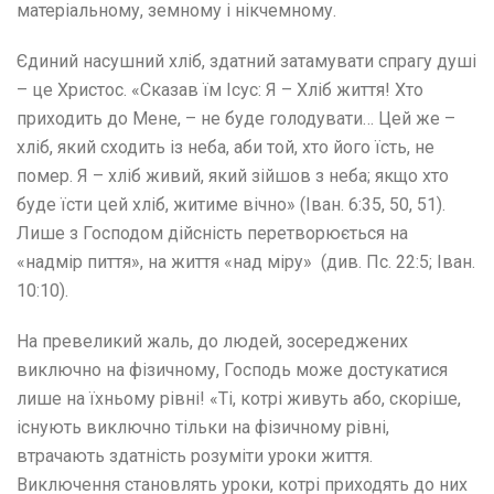
матеріальному, земному і нікчемному.
Єдиний насушний хліб, здатний затамувати спрагу душі
– це Христос. «Сказав їм Ісус: Я – Хліб життя! Хто
приходить до Мене, – не буде голодувати… Цей же –
хліб, який сходить із неба, аби той, хто його їсть, не
помер. Я – хліб живий, який зійшов з неба; якщо хто
буде їсти цей хліб, житиме вічно» (Іван. 6:35, 50, 51).
Лише з Господом дійсність перетворюється на
«надмір пиття», на життя «над міру» (див. Пс. 22:5; Іван.
10:10).
На превеликий жаль, до людей, зосереджених
виключно на фізичному, Господь може достукатися
лише на їхньому рівні! «Ті, котрі живуть або, скоріше,
існують виключно тільки на фізичному рівні,
втрачають здатність розуміти уроки життя.
Виключення становлять уроки, котрі приходять до них