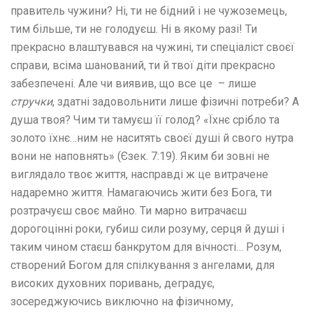
правитель чужини? Ні, ти не бідний і не чужоземець,
тим більше, ти не голодуєш. Ні в якому разі! Ти
прекрасно влаштувався на чужині, ти спеціаліст своєї
справи, всіма шанований, ти й твої діти прекрасно
забезпечені. Але чи виявив, що все це – лише
стручки
, здатні задовольнити лише фізичні потреби? А
душа твоя? Чим ти тамуєш її голод? «Їхнє срібло та
золото їхнє…ним не наситять своєї душі й свого нутра
вони не наповнять» (Єзек. 7:19). Яким би зовні не
виглядало твоє життя, насправді ж це витрачене
надаремно життя. Намагаючись жити без Бога, ти
розтрачуєш своє майно. Ти марно витрачаєш
дорогоцінні роки, губиш сили розуму, серця й душі і
таким чином стаєш банкрутом для вічності… Розум,
створений Богом для спілкування з ангелами, для
високих духовних поривань, деградує,
зосереджуючись виключно на фізичному,