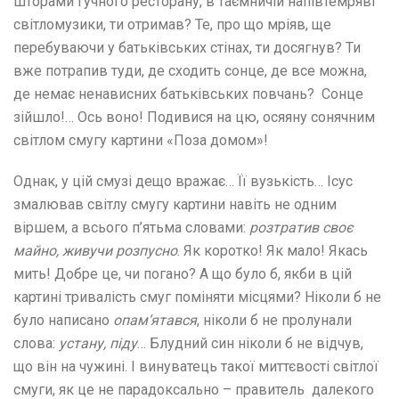
шторами гучного ресторану, в таємничій напівтемряві
світломузики, ти отримав? Те, про що мріяв, ще
перебуваючи у батьківських стінах, ти досягнув? Ти
вже потрапив туди, де сходить сонце, де все можна,
де немає ненависних батьківських повчань? Сонце
зійшло!… Ось воно! Подивися на цю, осяяну сонячним
світлом смугу картини «Поза домом»!
Однак, у цій смузі дещо вражає… Її вузькість… Ісус
змалював світлу смугу картини навіть не одним
віршем, а всього п’ятьма словами:
розтратив своє
майно, живучи розпусно
. Як коротко! Як мало! Якась
мить! Добре це, чи погано? А що було б, якби в цій
картині тривалість смуг поміняти місцями? Ніколи б не
було написано
опам’ятався
, ніколи б не пролунали
слова:
устану, піду
… Блудний син ніколи б не відчув,
що він на чужині. І винуватець такої миттєвості світлої
смуги, як це не парадоксально – правитель далекого