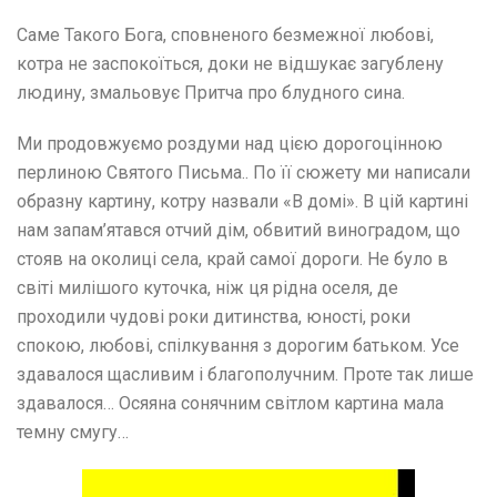
Саме Такого Бога, сповненого безмежної любові,
котра не заспокоїться, доки не відшукає загублену
людину, змальовує Притча про блудного сина.
Ми продовжуємо роздуми над цією дорогоцінною
перлиною Святого Письма.. По її сюжету ми написали
образну картину, котру назвали «В домі». В цій картині
нам запам’ятався отчий дім, обвитий виноградом, що
стояв на околиці села, край самої дороги. Не було в
світі милішого куточка, ніж ця рідна оселя, де
проходили чудові роки дитинства, юності, роки
спокою, любові, спілкування з дорогим батьком. Усе
здавалося щасливим і благополучним. Проте так лише
здавалося… Осяяна сонячним світлом картина мала
темну смугу…