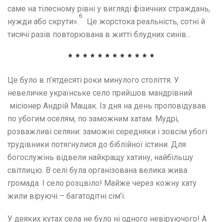
саме на тілесному рівні у вигляді фізичних страждань,
6
нужди або скрути».
Це жорстока реальність, сотні й
тисячі разів повторювана в житті блудних синів…
* * * * * * * * * * * *
Це було в п’ятдесяті роки минулого століття. У
невеличке українське село прийшов мандрівний
місіонер Андрій Мащак. Із дня на день проповідував
по убогим оселям, по заможним хатам. Мудрі,
розважливі селяни: заможні середняки і зовсім убогі
трудівники потягнулися до біблійної істини. Для
богослужінь відвели найкращу хатину, найбільшу
світлицю. В селі була організована велика жива
громада. І село розцвіло! Майже через кожну хату
жили віруючі – багатодітні сім’ї.
У деяких кутах села не було ні одного невіруючого! А