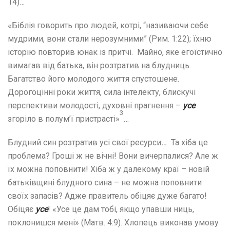
14)…
«Біблія говорить про людей, котрі, “називаючи себе
мудрими, вони стали нерозумними” (Рим. 1:22); їхню
історію повторив юнак із притчі. Майно, яке егоїстично
вимагав від батька, він розтратив на блудниць.
Багатство його молодого життя спустошене.
Дорогоцінні роки життя, сила інтелекту, блискучі
перспективи молодості, духовні прагнення –
усе
3
згоріло в полум’ї пристрасті»
…
Блудний син розтратив усі свої ресурси
…
Та хіба це
проблема? Гроші ж не вічні! Вони вичерпалися? Але ж
їх можна поповнити! Хіба ж у далекому краї – новій
батьківщині блудного сина – не можна поповнити
своїх запасів? Адже правитель обіцяє дуже багато!
Обіцяє
усе
! «Усе це дам тобі, якщо упавши ниць,
поклонишся мені» (Матв. 4:9). Хлопець виконав умову