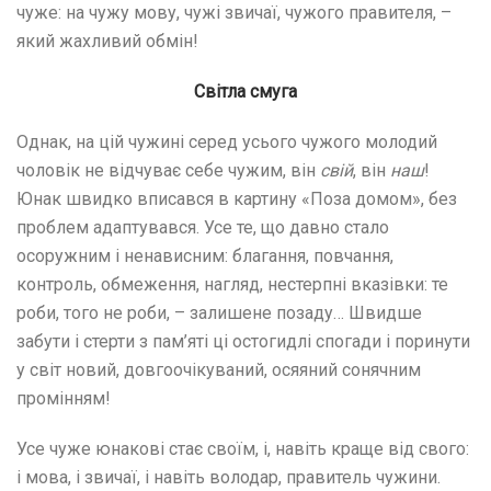
чуже: на чужу мову, чужі звичаї, чужого правителя, –
який жахливий обмін!
Світла смуга
Однак, на цій чужині серед усього чужого молодий
чоловік не відчуває себе чужим, він
свій
, він
наш
!
Юнак швидко вписався в картину «Поза домом», без
проблем адаптувався. Усе те, що давно стало
осоружним і ненависним: благання, повчання,
контроль, обмеження, нагляд, нестерпні вказівки: те
роби, того не роби, – залишене позаду… Швидше
забути і стерти з пам’яті ці остогидлі спогади і поринути
у світ новий, довгоочікуваний, осяяний сонячним
промінням!
Усе чуже юнакові стає своїм, і, навіть краще від свого:
і мова, і звичаї, і навіть володар, правитель чужини.