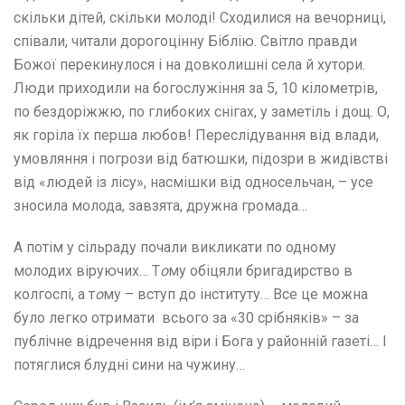
скільки дітей, скільки молоді! Сходилися на вечорниці,
співали, читали дорогоцінну Біблію. Світло правди
Божої перекинулося і на довколишні села й хутори.
Люди приходили на богослужіння за 5, 10 кілометрів,
по бездоріжжю, по глибоких снігах, у заметіль і дощ. О,
як горіла їх перша любов! Переслідування від влади,
умовляння і погрози від батюшки, підозри в жидівстві
від «людей із лісу», насмішки від односельчан, – усе
зносила молода, завзята, дружна громада…
А потім у сільраду почали викликати по одному
молодих віруючих… Т
о
му обіцяли бригадирство в
колгоспі, а т
о
му – вступ до інституту… Все це можна
було легко отримати всього за «30 срібняків» – за
публічне відречення від віри і Бога у районній газеті… І
потяглися блудні сини на чужину…