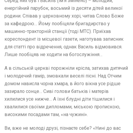
Серед них був і Василь (ім’я змінено) – молодий,
енергійний парубок, восьмий із десяти дітей великої
родини. Співав у церковному хорі, читав Слово Боже
за кафедрою… Йому пообіцяли бригадирство у
машинно-тракторній станції (тоді МТС). Приїхав
кореспондент із місцевої газети, наготував записник
для статті про відречення, однак Василь відмовився.
Лише пообіцяв не ходити на богослужіння…
А в сільській церкві порожніли крісла, затихав дитячий
і молодечий гамір, змовкали веселі пісні. Над Отчим
домом нависла чорна хмара, в його вікна усе рідше
зазирало сонце… Сиві голови батьків і матерів
хилилися усе нижче… А їхні блудні діти тішилися і
хвалилися своїми дипломами, міською пропискою,
високими посадами там, «на чужині».
Ви, вже не молоді друзі, пізнаєте себе? «Нині до вас