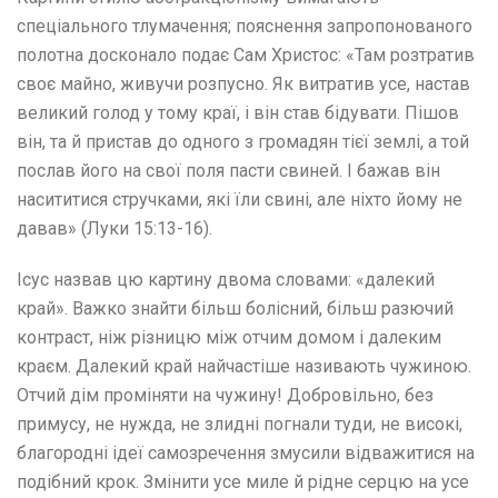
спеціального тлумачення; пояснення запропонованого
полотна досконало подає Сам Христос: «Там розтратив
своє майно, живучи розпусно. Як витратив усе, настав
великий голод у тому краї, і він став бідувати. Пішов
він, та й пристав до одного з громадян тієї землі, а той
послав його на свої поля пасти свиней. І бажав він
насититися стручками, які їли свині, але ніхто йому не
давав» (Луки 15:13-16).
Ісус назвав цю картину двома словами: «далекий
край». Важко знайти більш болісний, більш разючий
контраст, ніж різницю між отчим домом і далеким
краєм. Далекий край найчастіше називають чужиною.
Отчий дім проміняти на чужину! Добровільно, без
примусу, не нужда, не злидні погнали туди, не високі,
благородні ідеї самозречення змусили відважитися на
подібний крок. Змінити усе миле й рідне серцю на усе