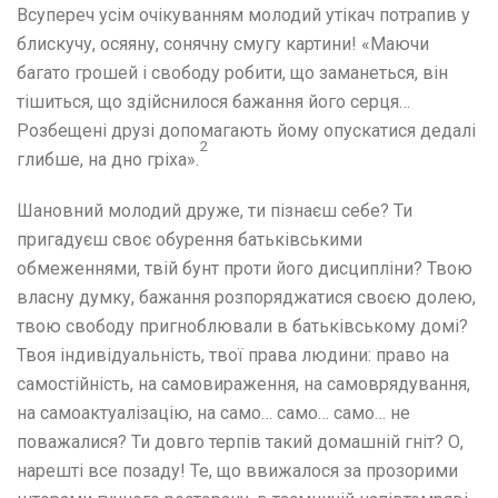
Всупереч усім очікуванням молодий утікач потрапив у
блискучу, осяяну, сонячну смугу картини! «Маючи
багато грошей і свободу робити, що заманеться, він
тішиться, що здійснилося бажання його серця…
Розбещені друзі допомагають йому опускатися дедалі
2
глибше, на дно гріха».
Шановний молодий друже, ти пізнаєш себе? Ти
пригадуєш своє обурення батьківськими
обмеженнями, твій бунт проти його дисципліни? Твою
власну думку, бажання розпоряджатися своєю долею,
твою свободу пригноблювали в батьківському домі?
Твоя індивідуальність, твої права людини: право на
самостійність, на самовираження, на самоврядування,
на самоактуалізацію, на само… само… само… не
поважалися? Ти довго терпів такий домашній гніт? О,
нарешті все позаду! Те, що ввижалося за прозорими