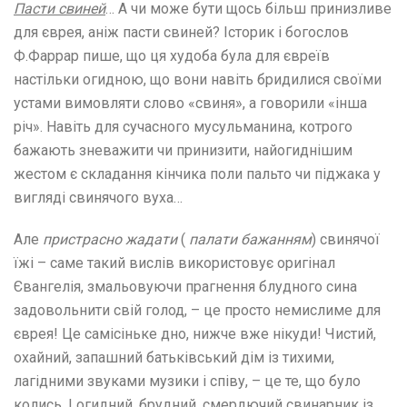
Пасти свиней
… А чи може бути щось більш принизливе
для єврея, аніж пасти свиней? Історик і богослов
Ф.Фаррар пише, що ця худоба була для євреїв
настільки огидною, що вони навіть бридилися своїми
устами вимовляти слово «свиня», а говорили «інша
річ». Навіть для сучасного мусульманина, котрого
бажають зневажити чи принизити, найогиднішим
жестом є складання кінчика поли пальто чи піджака у
вигляді свинячого вуха…
Але
пристрасно жадати
(
палати бажанням
) свинячої
їжі – саме такий вислів використовує оригінал
Євангелія, змальовуючи прагнення блудного сина
задовольнити свій голод, – це просто немислиме для
єврея! Це самісіньке дно, нижче вже нікуди! Чистий,
охайний, запашний батьківський дім із тихими,
лагідними звуками музики і співу, – це те, що було
колись. І огидний, брудний, смердючий свинарник із