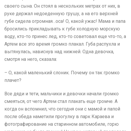
своего сына. Он стоял в нескольких метрах от них, в
руке держал недоеденную грушу, а на его верхней
губе сидела огромная…оса! О, какой ужас! Мама и папа
бросились прикладывать к губе холодную морскую
воду, кто-то принес лед, кто-то советовал еще что-то, а
Артем все это время громко плакал. Губа распухла и
вытянулась, нависнув над нижней. Одна девочка,
смотря на него, сказала:
– О, какой маленький слоник. Почему он так громко
плачет?
Все дяди и тети, мальчики и девочки начали громко
смеяться, от чего Артем стал плакать еще громче. А
когда он вспомнил, что сегодня они с мамой и папой
после обеда наметили прогулку в парк Караева и
фотографирование на старинном автомобиле, горю