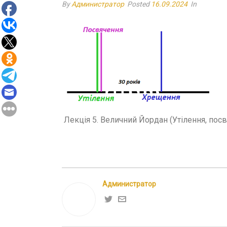
By
Администратор
Posted
16.09.2024
In
Лекція 5. Величний Йордан (Утілення, пос
Администратор