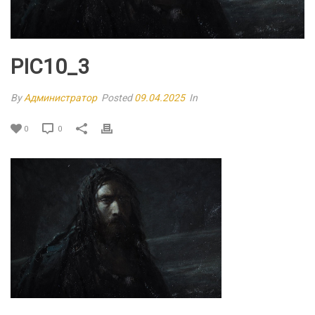
PIC10_3
By
Администратор
Posted
09.04.2025
In
0
0