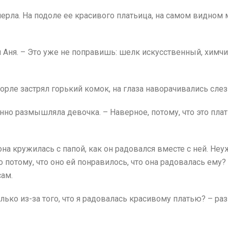
ерла. На подоле ее красивого платьица, на самом видном 
тя Аня. – Это уже не поправишь: шелк искусственный, химч
горле застрял горький комок, на глаза наворачивались слез
аянно размышляла девочка. – Наверное, потому, что это пла
 она кружилась с папой, как он радовался вместе с ней. Не
 потому, что оно ей понравилось, что она радовалась ему? Н
сам.
лько из-за того, что я радовалась красивому платью? – р