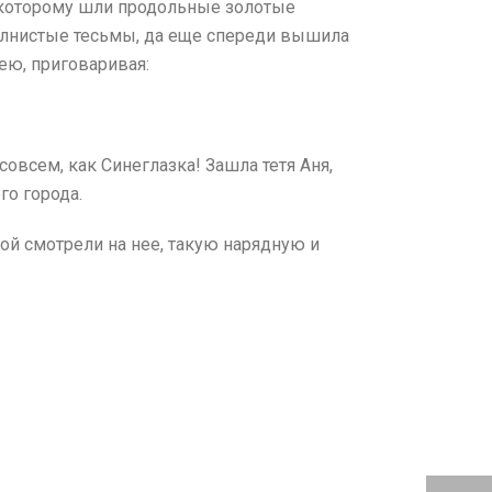
о которому шли продольные золотые
волнистые тесьмы, да еще спереди вышила
ею, приговаривая:
овсем, как Синеглазка! Зашла тетя Аня,
го города.
ой смотрели на нее, такую нарядную и