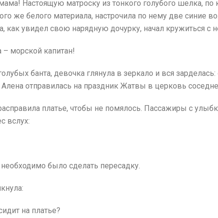
 мама! Настоящую матроску из тонкого голубого шелка, п
ого же белого материала, настрочила по нему две синие 
, как увидел свою нарядную дочурку, начал кружиться с н
 – морской капитан!
лубых банта, девочка глянула в зеркало и вся зарделась: с
й Алена отправилась на праздник Жатвы в церковь соседне
расправила платье, чтобы не помялось. Пассажиры с улыбк
с вслух:
 необходимо было сделать пересадку.
икнула:
 сидит на платье?