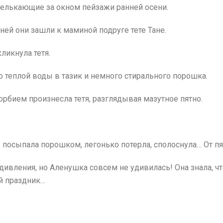
мелькающие за окном пейзажи ранней осени.
ней они зашли к маминой подруге тете Тане.
кликнула тетя.
го теплой воды в тазик и немного стирального порошка.
корбием произнесла тетя, разглядывая мазутное пятно.
, посыпала порошком, легонько потерла, сполоснула… От пят
 удивления, но Аленушка совсем не удивилась! Она знала, ч
й праздник…