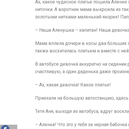
Ах, какое чудесное платье пошила Аленке
ниточки.
А воротник мама выкроила из так
золотыми нитками маленький якорек! Папа
– Наша Аленушка – капитан! Наша девочка
Мама вплела дочери в косы два больших го
также восхитилась платьем и вместе с не
В автобусе девочка аккуратно на сидении 
счастливую, а один дяденька даже произне
– Ах, какая девочка! Какое платье!
Приехали на большую автостанцию, здесь
Тетя Аня, выходя из автобуса, вдруг воскл
– Аленка! Что это у тебя за черная бабочка