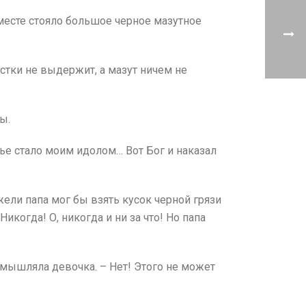
месте стояло большое черное мазутное
истки не выдержит, а мазут ничем не
ы.
тье стало моим идолом… Вот Бог и наказал
ужели папа мог бы взять кусок черной грязи
икогда! О, никогда и ни за что! Но папа
азмышляла девочка. – Нет! Этого не может