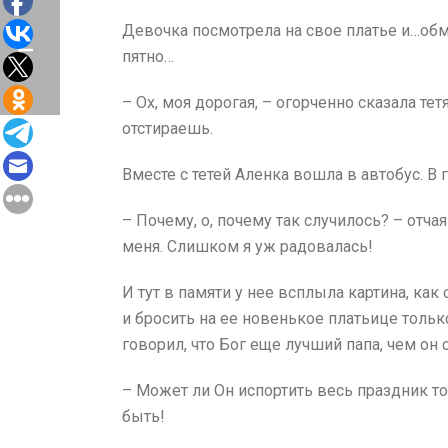
Девочка посмотрела на свое платье и…обм
пятно…
– Ох, моя дорогая, – огорченно сказала те
отстираешь.
Вместе с тетей Аленка вошла в автобус. В 
– Почему, о, почему так случилось? – отч
меня. Слишком я уж радовалась!
И тут в памяти у нее всплыла картина, как
и бросить на ее новенькое платьице только
говорил, что Бог еще лучший папа, чем он 
– Может ли Он испортить весь праздник то
быть!