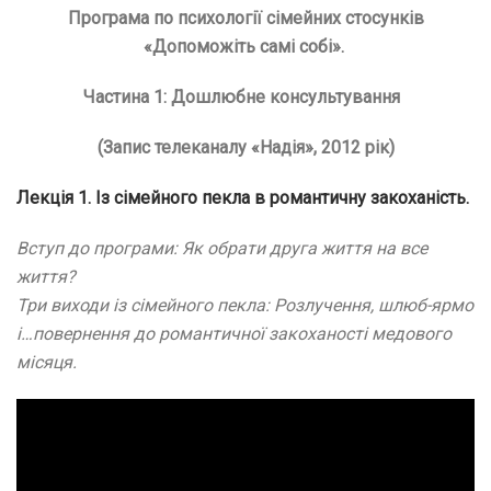
Програма по психології сімейних стосунків
«Допоможіть самі собі».
Частина 1: Дошлюбне консультування
(
Запис телеканалу «Надія», 2012 рік
)
Лекція 1. Із сімейного пекла в романтичну закоханість.
Вступ до програми: Як обрати друга життя на все
життя?
Три виходи із сімейного пекла: Розлучення, шлюб-ярмо
і…повернення до романтичної закоханості медового
місяця.