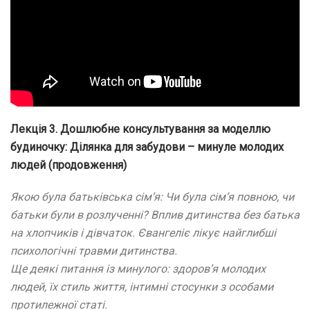
Лекція 3. Дошлюбне консультування за моделлю
будиночку: Ділянка для забудови – минуле молодих
людей (продовження)
Якою була батьківська сім’я: Чи була сім’я повною, чи
батьки були в розлученні? Вплив дитинства без батька
на хлопчиків і дівчаток. Євангеліє лікує найглибші
психологічні травми дитинства.
Ще деякі питання із минулого: здоров’я молодих
людей, їх стиль життя, інтимні стосунки з особами
протилежної статі.