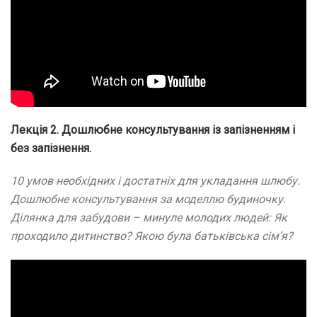
Лекція 2. Дошлюбне консультування із запізненням і
без запізнення.
10 умов необхідних і достатніх для укладання шлюбу.
Дошлюбне консультування за моделлю будиночку.
Ділянка для забудови – минуле молодих людей: Як
проходило дитинство? Якою була батьківська сім’я?