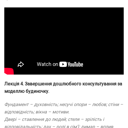
Лекція 4. Завершення дошлюбного консультування за
моделлю будиночку.
Фундамент – духовність; несучі опори – любов; стіни –
відповідність; вікна – мотиви.
Двері – ставлення до людей; стеля – зрілість і
відповідальність; дах – ролі в сім’ї; димар – вплив