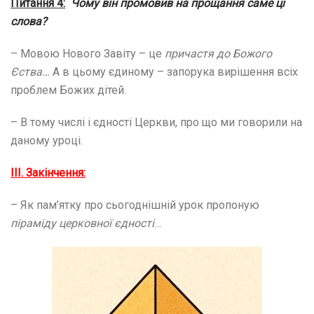
Питання 4:
Чому він промовив на прощання саме ці
слова?
– Мовою Нового Завіту – це
причастя до Божого
Єства…
А в цьому єдиному – запорука вирішення всіх
проблем Божих дітей.
– В тому числі і єдності Церкви, про що ми говорили на
даному уроці.
ІІІ. Закінчення:
– Як пам’ятку про сьогоднішній урок пропоную
піраміду церковної єдності
…