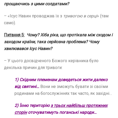
прощаючись з цими солдатами?
– «Ісус Навин проводжав їх з
тривогою в серці
» (там
само).
Питання 5:
Чому? Хіба ріка, що протікала між сходом і
заходом країни, така серйозна проблема? Чому
хвилювався Ісус Навин?
– У цього досвідченого Божого керівника було
декілька причин для тривоги:
1) Східним племенам доведеться жити далеко
від святині…
Вони не зможуть бувати зі своїми
родинами на богослужіннях так часто, як західні…
2) Їхню територію
з трьох найбільш протяжних
сторін
оточуватимуть поганські народи…