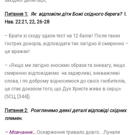
західної делегації,
Питання
1
:
Як відповіли діти Божі східного берега?
І.
Нав. 22:21, 22, 26-28
– Брати зі сходу здали тест на 12 балів! Після таких
гострих докорів, відповідати так лагідно й смиренно –
це вражає!
– «Якщо ми лагідно зносимо образи та зневагу, якщо
смиренно відповідаємо на задирливі, зневажливі
слова, і по доброму відносимося до своїх гнобителів,
це стає доказом того, що Дух Христа живе в серці»
(5СЦ, [344]).
Питання 2:
Розглянемо деякі деталі відповіді східних
племен.
– Мовчання…
Оскарження тривало довго… Лунали