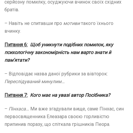
серйозну помилку, осуджуючи вчинок своїх східних
братів.
– Навіть не спитавши про
мотиви
такого їхнього
вчинку.
Питання
6
:
Щоб уникнути подібних помилок, яку
психологічну закономірність нам варто знати й
пам’ятати?
– Відповідає назва даної рубрики за вівторок:
Переслідуваний минулим…
Питання
7
:
Кого має на увазі автор Посібника?
–
Пінхаса…
Ми вже згадували вище, саме Пінхас, син
первосвященника Елеазара своєю горливістю
припинив поразу, що спіткала грішників Пеора.