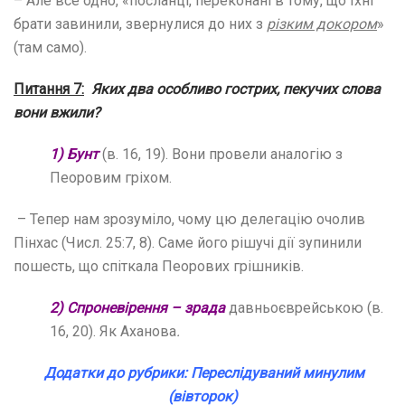
– Але все одно, «посланці, переконані в тому, що їхні
брати завинили, звернулися до них з
різким докором
»
(там само).
Питання 7:
Яких два особливо гострих, пекучих слова
вони вжили?
1) Бунт
(в. 16, 19). Вони провели аналогію з
Пеоровим гріхом.
– Тепер нам зрозуміло, чому цю делегацію очолив
Пінхас (Числ. 25:7, 8). Саме його рішучі дії зупинили
пошесть, що спіткала Пеорових грішників.
2) Cпроневірення – зрада
давньоєврейською (в.
16, 20). Як Аханова
.
Додатки до рубрики: Переслідуваний минулим
(вівторок)