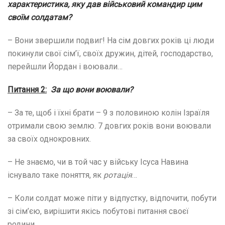
характеристика,
яку дав військовий командир цим
своїм солдатам?
– Вони звершили подвиг! На сім довгих років ці люди
покинули свої сім’ї, своїх дружин, дітей, господарство,
перейшли Йордан і воювали…
Питання 2:
За що вони воювали?
– За те, щоб і їхні брати – 9 з половиною колін Ізраїля
отримали свою землю. 7 довгих років вони воювали
за своїх однокровних.
– Не знаємо, чи в той час у війську Ісуса Навина
існувало таке поняття, як
ротація
…
– Коли солдат може піти у відпустку, відпочити, побути
зі сім’єю, вирішити якісь побутові питання своєї
родини.