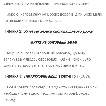
війну, мало не розв’язали… громадянську війну!
– Зброю, направлену на Божих ворогів, діти Божі мало
не направили одне проти одного!
Питання 2:
Який заголовок сьогоднішнього уроку:
Життя на обітованій землі
– Мир на обітованій землі не означав, що мир
запанував у людських серцях… Однієї іскри було
достатньо, щоб запалала братовбивча війна…
Питання 3:
Пам’ятковий вірш:
Притчі 15:1
(CUV)
.
– Все вирішує характер… Лагідність і смирення були
необхідні для єдності тоді, на зорі історії Божого
народу…