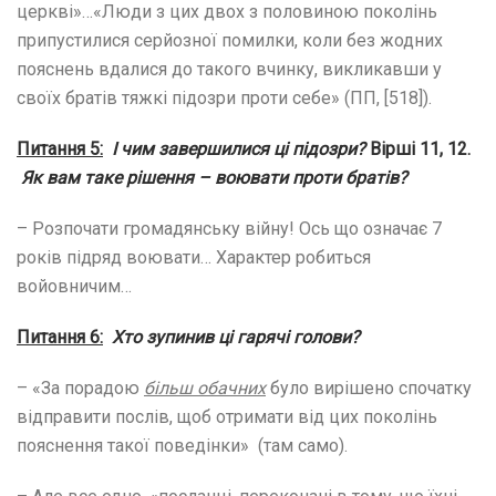
церкві»…«Люди з цих двох з половиною поколінь
припустилися серйозної помилки, коли без жодних
пояснень вдалися до такого вчинку, викликавши у
своїх братів тяжкі підозри проти себе» (ПП, [518]).
Питання 5:
І чим завершилися ці підозри?
Вірші 11, 12.
Як вам таке рішення – воювати проти братів?
– Розпочати громадянську війну! Ось що означає 7
років підряд воювати… Характер робиться
войовничим…
Питання 6:
Хто зупинив ці гарячі голови?
– «За порадою
більш обачних
було вирішено спочатку
відправити послів, щоб отримати від цих поколінь
пояснення такої поведінки» (там само).