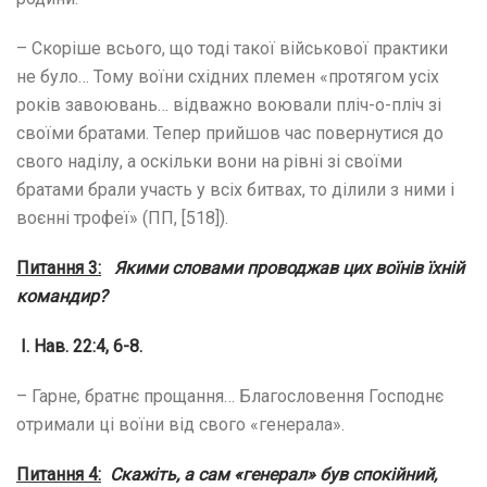
– Скоріше всього, що тоді такої військової практики
не було… Тому воїни східних племен «протягом усіх
років завоювань… відважно воювали пліч-о-пліч зі
своїми братами. Тепер прийшов час повернутися до
свого наділу, а оскільки вони на рівні зі своїми
братами брали участь у всіх битвах, то ділили з ними і
воєнні трофеї» (ПП, [518]).
Питання 3:
Якими словами проводжав цих воїнів їхній
командир?
І. Нав. 22:4, 6-8.
– Гарне, братнє прощання… Благословення Господнє
отримали ці воїни від свого «генерала».
Питання 4:
Скажіть, а сам «генерал» був спокійний,