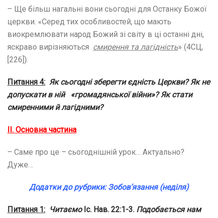
– Ще більш нагальні вони сьогодні для Останку Божої
церкви. «Серед тих особливостей, що мають
виокремлювати народ Божий зі світу в ці останні дні,
яскраво вирізняються
смирення та лагідність
» (4СЦ,
[226]).
Питання 4:
Як сьогодні зберегти єдність Церкви? Як не
допускати в ній «громадянської війни»? Як стати
смиренними й лагідними?
ІІ. Основна частина
– Саме про це – сьогоднішній урок… Актуально?
Дуже…
Додатки до рубрики: Зобов’язання (неділя)
Питання 1:
Читаємо
Іс. Нав. 22:1-3.
Подобається нам