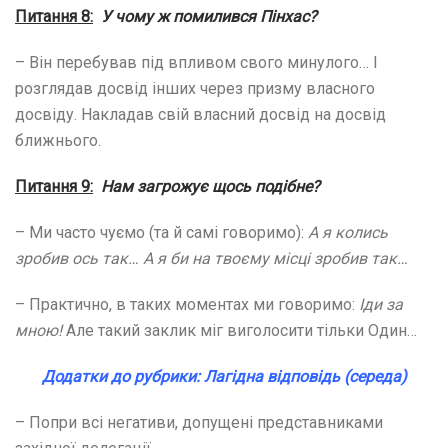
Питання 8:
У чому ж помилився Пінхас?
– Він перебував під впливом свого минулого… І
розглядав досвід інших через призму власного
досвіду. Накладав свій власний досвід на досвід
ближнього.
Питання 9:
Нам загрожує щось подібне?
– Ми часто чуємо (та й самі говоримо):
А я колись
зробив ось так… А я би на твоєму місці зробив так…
– Практично, в таких моментах ми говоримо:
Іди за
мною!
Але такий заклик міг виголосити тільки Один…
Додатки до рубрики: Лагідна відповідь (середа)
– Попри всі негативи, допущені представниками