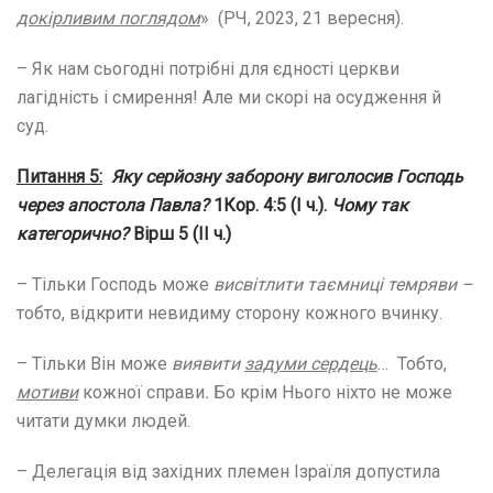
докірливим поглядом
» (РЧ, 2023, 21 вересня).
– Як нам сьогодні потрібні для єдності церкви
лагідність і смирення! Але ми скорі на осудження й
суд.
Питання 5:
Яку серйозну заборону виголосив Господь
через апостола Павла?
1Кор. 4:5 (І ч.).
Чому так
категорично?
Вірш 5 (ІІ ч.)
– Тільки Господь може
висвітлити таємниці темряви –
тобто, відкрити невидиму сторону кожного вчинку.
– Тільки Він може
виявити
задуми сердець
… Тобто,
мотиви
кожної справи
.
Бо крім Нього ніхто не може
читати думки людей.
– Делегація від західних племен Ізраїля допустила