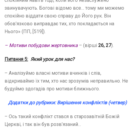
спокійним навіть тоді, коли його незаслужено
звинувачують. Богові відомо все… тому ми можемо
спокійно віддати свою справу до Його рук. Він
обов’язково виправдає тих, хто покладається на
Нього» (ПП, [519]).
– Мотиви побудови жертовника
– (вірші
26, 27
).
Питання 5:
Який урок для нас?
– Аналізуймо власні мотиви вчинків і слів,
відкриваймо їх тим, хто нас зрозумів неправильно. Не
будуймо здогадів про мотиви ближнього.
Додатки до рубрики: Вирішення конфліктів (четвер)
– Ось такий конфлікт стався в старозавітній Божій
Церкві, і так він був розв’язаний…