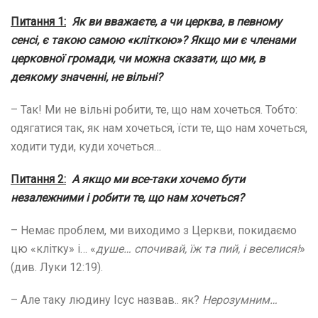
Питання 1:
Як ви вважаєте, а чи церква, в певному
сенсі, є такою самою «кліткою»? Якщо ми є членами
церковної громади, чи можна сказати, що ми, в
деякому значенні, не вільні?
– Так! Ми не вільні робити, те, що нам хочеться. Тобто:
одягатися так, як нам хочеться, їсти те, що нам хочеться,
ходити туди, куди хочеться…
Питання 2:
А якщо ми все-таки хочемо бути
незалежними і робити те, що нам хочеться?
– Немає проблем, ми виходимо з Церкви, покидаємо
цю «клітку» і… «
душе… спочивай, їж та пий, і веселися!
»
(див. Луки 12:19).
– Але таку людину Ісус назвав.. як?
Нерозумним…