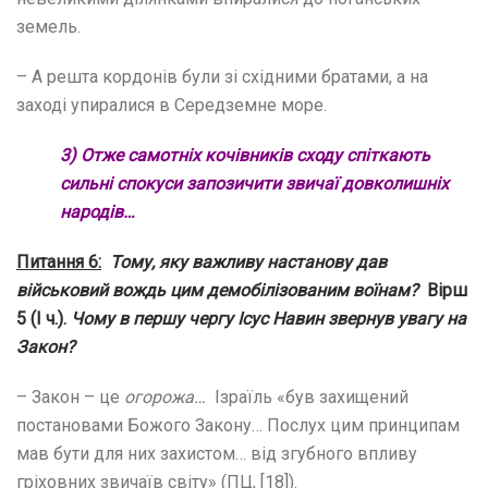
земель.
– А решта кордонів були зі східними братами, а на
заході упиралися в Середземне море.
3) Отже самотніх кочівників сходу спіткають
сильні спокуси запозичити звичаї довколишніх
народів…
Питання 6:
Тому, яку важливу настанову дав
військовий вождь цим демобілізованим воїнам?
Вірш
5 (І ч.).
Чому в першу чергу
Ісус Навин звернув увагу на
Закон?
– Закон – це
огорожа…
Ізраїль «був захищений
постановами Божого Закону… Послух цим принципам
мав бути для них захистом… від згубного впливу
гріховних звичаїв світу» (ПЦ, [18]).