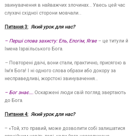
звинувачення в найважчих злочинах… Увесь цей час
слухачі східної сторони мовчали…
Питання 3:
Який урок для нас?
– Перші слова захисту: Ель, Елогім, Ягве
–
це титули й
Імена Ізраїльського Бога.
–
Повторені двічі, вони стали, практично, присягою в
Ім’я Бога! І ні одного слова образи або докору за
несправедливі, жорстокі звинувачення…
– Бог знає….
Оскаржені люди свій погляд звертають
до Бога.
Питання 4:
Який урок для нас?
– «Той, хто правий, може дозволити собі залишатися