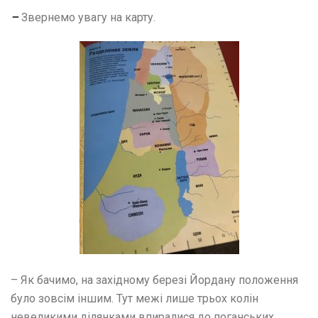
–
Звернемо увагу на карту.
– Як бачимо, на західному березі Йордану положення
було зовсім іншим. Тут межі лише трьох колін
невеликими ділянками впиралися до поганських