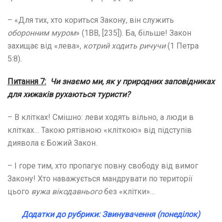
– «Для тих, хто кориться Закону, він служить
оборонним муром
» (1ВВ, [235]). Ба, більше! Закон
захищає від «лева»,
котрий ходить ричучи
(1 Петра
5:8).
Питання 7:
Чи знаємо ми, як у природних заповідниках
для хижаків рухаються туристи?
– В клітках! Смішно: леви ходять вільно, а люди в
клітках… Такою рятівною «кліткою» від підступів
диявола є Божий Закон.
– І горе тим, хто пропагує повну свободу від вимог
Закону! Хто наважується мандрувати по території
цього
вужа вікодавнього
без «клітки»…
Додатки до рубрики: Звинувачення (понеділок)