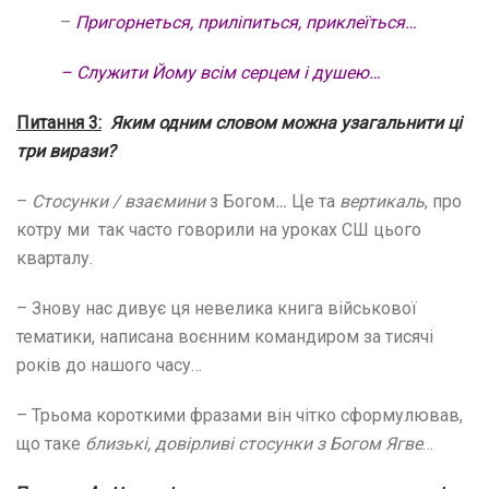
–
Пригорнеться, приліпиться, приклеїться…
– Служити Йому всім серцем і душею…
Питання 3:
Яким одним словом можна узагальнити ці
три вирази?
–
Стосунки
/
взаємини
з Богом
…
Це та
вертикаль
, про
котру ми так часто говорили на уроках СШ цього
кварталу.
– Знову нас дивує ця невелика книга військової
тематики, написана воєнним командиром за тисячі
років до нашого часу…
– Трьома короткими фразами він чітко сформулював,
що таке
близькі, довірливі стосунки з Богом Ягве
…