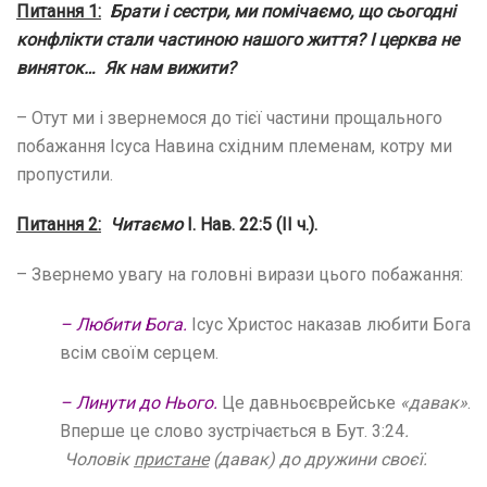
Питання 1:
Брати і сестри, ми помічаємо, що сьогодні
конфлікти стали частиною нашого життя? І церква не
виняток… Як нам вижити?
– Отут ми і звернемося до тієї частини прощального
побажання Ісуса Навина східним племенам, котру ми
пропустили.
Питання 2:
Читаємо
І. Нав. 22:5 (ІІ ч.).
– Звернемо увагу на головні вирази цього побажання:
– Любити Бога.
Ісус Христос наказав любити Бога
всім своїм серцем.
– Линути до Нього.
Це давньоєврейське
«давак»
.
Вперше це слово зустрічається в Бут. 3:24
.
Чоловік
пристане
(давак) до дружини своєї.