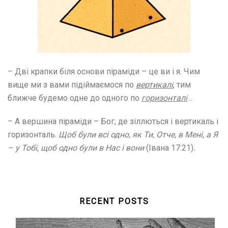
– Дві крапки біля основи піраміди – це ви і я. Чим
вище ми з вами підіймаємося по
вертикалі
, тим
ближче будемо одне до одного по
горизонталі
…
– А вершина піраміди – Бог, де зіллються і вертикаль і
горизонталь.
Щоб були всі одно, як Ти, Отче, в Мені, а Я
– у Тобі, щоб одно були в Нас і вони
(Івана 17:21)
.
RECENT POSTS