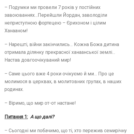
– Подумки ми провели 7 років у постійних
завоюваннях…Перейшли Йордан, заволоділи
неприступною фортецею – Єрихоном і цілим
Ханааном!
– Нарешті, війни закінчились… Кожна Божа дитина
отримала ділянку прекрасної ханаанської землі…
Настав довгоочікуваний мир!
– Саме цього вже 4 роки очікуємо й ми… Про це
молимося в церквах, в молитовних групах, в наших
родинах.
– Віримо, що мир от-от настане!
Питання 1:
А що далі?
– Сьогодні ми побачимо, що ті, хто пережив семирічну