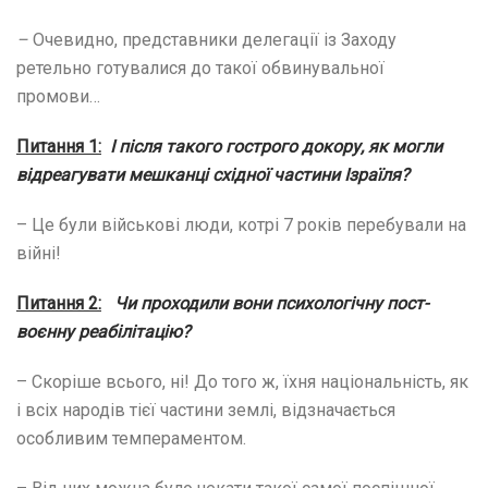
–
Очевидно, представники делегації із Заходу
ретельно готувалися до такої обвинувальної
промови…
Питання 1:
І після такого гострого докору, як могли
відреагувати мешканці східної частини Ізраїля?
– Це були військові люди, котрі 7 років перебували на
війні!
Питання 2:
Чи проходили вони психологічну пост-
воєнну реабілітацію?
– Скоріше всього, ні! До того ж, їхня національність, як
і всіх народів тієї частини землі, відзначається
особливим темпераментом.