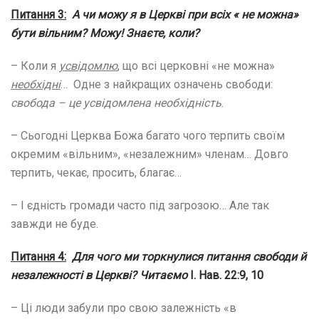
Питання
3
:
А чи можу я в Церкві при всіх « не можна»
бути вільним? Можу!
Знаєте, коли?
– Коли я
усвідомлю
, що всі церковні «не можна»
необхідні
… Одне з найкращих означень свободи:
свобода – це усвідомлена необхідність
.
– Сьогодні Церква Божа багато чого терпить своїм
окремим «вільним», «незалежним» членам… Довго
терпить, чекає, просить, благає…
– І єдність громади часто під загрозою… Але так
завжди не буде.
Питання 4:
Для чого ми торкнулися питання свободи й
незалежності в Церкві?
Читаємо
І. Нав. 22:9, 10
– Ці люди забули про свою залежність «в