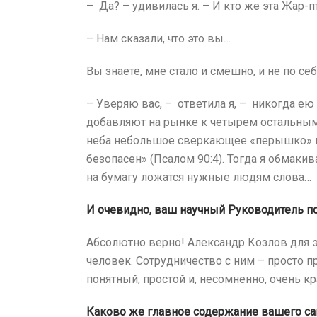
– Да? – удивилась я. – И кто же эта Жар-п
– Нам сказали, что это вы…
Вы знаете, мне стало и смешно, и не по себ
– Уверяю вас, – ответила я, – никогда ею 
добавляют на рынке к четырем остальным,
неба небольшое сверкающее «перышко» вд
безопасен» (Псалом 90:4). Тогда я обмак
на бумагу ложатся нужные людям слова…
И очевидно, ваш научный Руководитель под
Абсолютно верно! Александр Козлов для э
человек. Сотрудничество с ним – просто п
понятный, простой и, несомненно, очень к
Каково же главное содержание вашего са