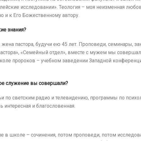
ейские исследовании». Теология – моя неизменная любовь,
о и к Его Божественному автору.
ие знания?
жена пастора, будучи ею 45 лет. Проповеди, семинары, за
пастора», «Семейный отдел», вместе с мужем мы совершал
коле пророков – учебном заведении Западной конференци
ное служение вы совершали?
 по светским радио и телевидению, программы по психоло
ь интересная и благословенная.
ле в школе – сочинения, потом проповеди, потом исследо