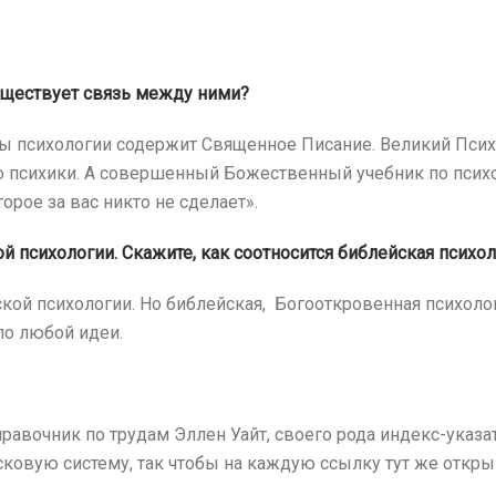
уществует связь между ними?
ы психологии содержит Священное Писание. Великий Псих
его психики. А совершенный Божественный учебник по псих
орое за вас никто не сделает».
й психологии. Скажите, как соотносится библейская психол
ской психологии. Но библейская, Богооткровенная психоло
ло любой идеи.
авочник по трудам Эллен Уайт, своего рода индекс-указат
сковую систему, так чтобы на каждую ссылку тут же откры