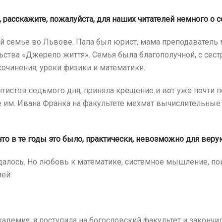
 расскажите, пожалуйста, для наших читателей немного о с
й семье во Львове. Папа был юрист, мама преподаватель м
ьства «Джерело життя». Семья была благополучной, с сес
сочинения, уроки физики и математики.
тистов седьмого дня, приняла крещение и вот уже почти п
 им. Ивана Франка на факультете мехмат вычислительные 
что в те годы это было, практически, невозможно для вер
далось. Но любовь к математике, системное мышление, по
ей.
кадемия, я поступила на богословский факультет и закон