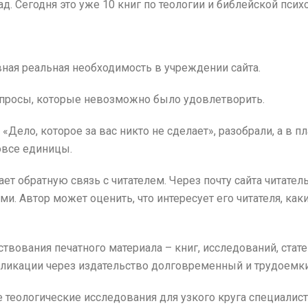
д. Сегодня это уже 10 книг по теологии и библейской псих
ная реальная необходимость в учреждении сайта.
запросы, которые невозможно было удовлетворить.
«Дело, которое за вас никто не сделает», разобрали, а в п
овсе единицы.
ет обратную связь с читателем. Через почту сайта читател
. Автор может оценить, что интересует его читателя, ка
вования печатного материала – книг, исследований, стате
бликации через издательство долговременный и трудоемки
е теологические исследования для узкого круга специалис