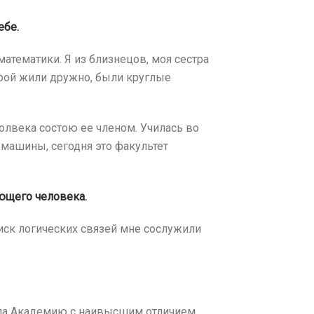
ебе.
атематики. Я из близнецов, моя сестра
трой жили дружно, были круглые
олвека состою ее членом. Училась во
машины, сегодня это факультет
ующего человека.
иск логических связей мне сослужили
чила Академию с наивысшим отличием