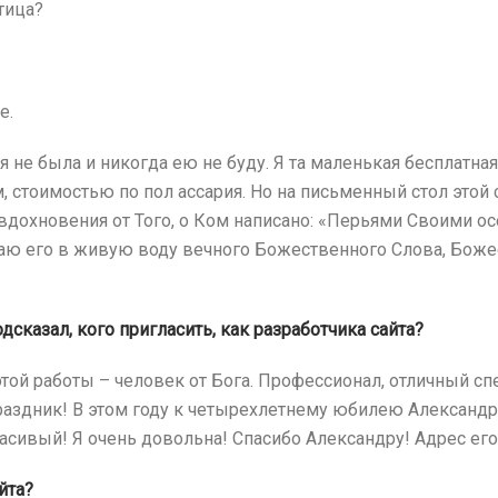
тица?
е.
я не была и никогда ею не буду. Я та маленькая бесплатная
 стоимостью по пол ассария. Но на письменный стол этой 
охновения от Того, о Ком написано: «Перьями Своими осе
иваю его в живую воду вечного Божественного Слова, Боже
сказал, кого пригласить, как разработчика сайта?
той работы – человек от Бога. Профессионал, отличный сп
раздник! В этом году к четырехлетнему юбилею Александр 
расивый! Я очень довольна! Спасибо Александру! Адрес его 
йта?