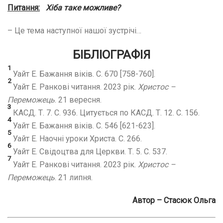
Питання:
Хіба таке можливе?
– Це тема наступної нашої зустрічі…
БІБЛІОГРАФІЯ
1
Уайт Е. Бажання віків. С. 670 [758-760].
2
Уайт Е. Ранкові читання. 2023 рік.
Христос –
Переможець
. 21 вересня.
3
КАСД. Т. 7. С. 936. Цитується по КАСД. Т. 12. С. 156.
4
Уайт Е. Бажання віків. С. 546 [621-623].
5
Уайт Е. Наочні уроки Христа. С. 266.
6
Уайт Е. Свідоцтва для Церкви. Т. 5. С. 537.
7
Уайт Е. Ранкові читання. 2023 рік.
Христос –
Переможець
. 21 липня.
Автор – Стасюк Ольга