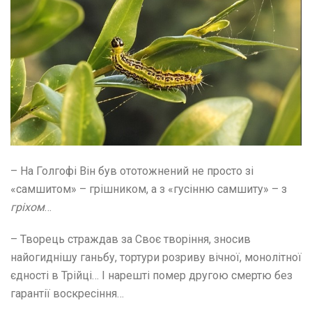
– На Голгофі Він був ототожнений не просто зі
«самшитом» – грішником, а з «гусінню самшиту» – з
гріхом
…
– Творець страждав за Своє творіння, зносив
найогиднішу ганьбу, тортури розриву вічної, монолітної
єдності в Трійці… І нарешті помер другою смертю без
гарантії воскресіння…