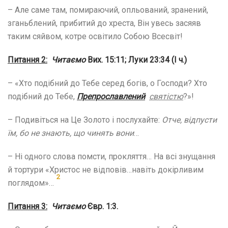
– Але саме там, помираючий, опльований, зранений,
зганьблений, прибитий до хреста, Він увесь засяяв
таким сяйвом, котре освітило Собою Всесвіт!
Питання 2:
Читаємо
Вих. 15:11; Луки 23:34 (І ч.)
– «Хто подібний до Тебе серед богів, о Господи? Хто
подібний до Тебе,
Препрославлений
святістю
?»!
– Подивіться на Це Золото і послухайте:
Отче, відпусти
їм, бо не знають, що чинять вони
…
– Ні одного слова помсти, прокляття… На всі знущання
й тортури «Христос не відповів…навіть докірливим
2
поглядом»…
Питання 3:
Читаємо
Євр. 1:3.