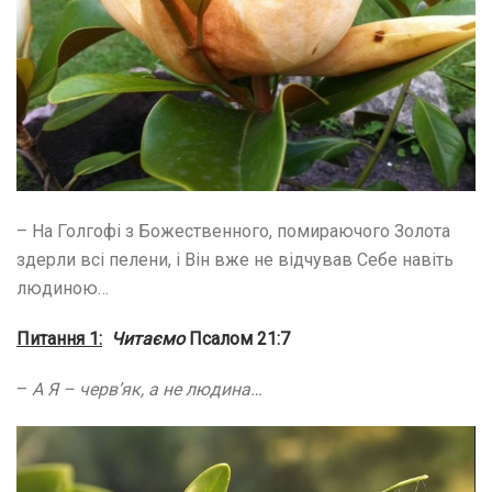
– На Голгофі з Божественного, помираючого Золота
здерли всі пелени, і Він вже не відчував Себе навіть
людиною…
Питання 1:
Читаємо
Псалом 21:7
–
А Я – черв’як, а не людина…