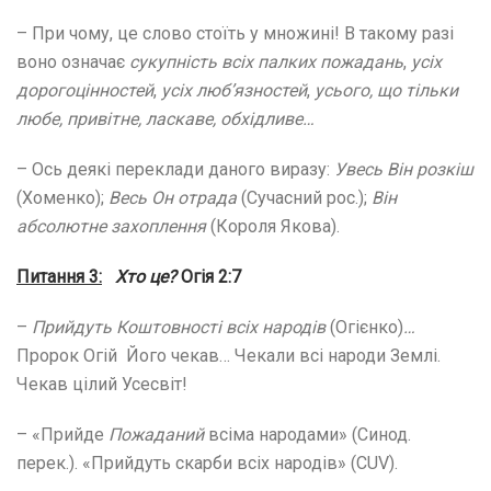
– При чому, це слово стоїть у множині! В такому разі
воно означає
сукупність всіх палких пожадань
,
усіх
дорогоцінностей
,
усіх люб’язностей
,
усього, що тільки
любе, привітне, ласкаве, обхідливе…
– Ось деякі переклади даного виразу:
Увесь Він розкіш
(Хоменко);
Весь Он
отрада
(Сучасний рос.);
Він
абсолютне захоплення
(Короля Якова).
Питання 3:
Хто це?
Огія 2:7
–
Прийдуть Коштовності всіх народів
(Огієнко)
…
Пророк Огій Його чекав… Чекали всі народи Землі.
Чекав цілий Усесвіт!
– «Прийде
Пожаданий
всіма народами» (Синод.
перек.). «Прийдуть скарби всіх народів» (CUV).