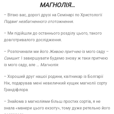
МАГНОЛІЯ
…
– Вітаю вас, дорогі друзі на Семінарі по Христології
Подвиг незбагненного ототожнення.
– Ми підійшли до останнього розділу цього, такого
довготривалого дослідження
.
– Розпочинали ми його
Живою притчею
із мого саду –
Самшит
. І завершувати будемо знову ж таки притчею
із мого саду, але
… Магнолія
.
– Хороший друг нашої родини, квітникар із Болгарії
Нік, подарував мені невеличкий кущик магнолії сорту
Грандіфлора.
– Знайома з магноліями більш простих сортів, я не
знала «манери цього екзоту», тому дуже ретельно його