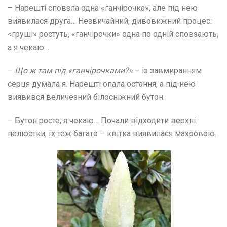
– Нарешті сповзла одна «ганчірочка», але під нею
виявилася друга… Незвичайний, дивовижний процес:
«груші» ростуть, «ганчірочки» одна по одній сповзають,
а я чекаю…
–
Що ж там під «ганчірочками?»
– із завмиранням
серця думала я. Нарешті опала остання, а під нею
виявився величезний білосніжний бутон.
– Бутон росте, я чекаю… Почали відходити верхні
пелюстки, їх теж багато – квітка виявилася махровою.