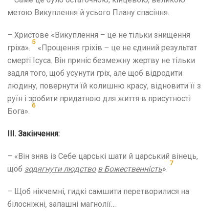
метою Викуплення й усього Плану спасіння.
– Христове «Викуплення – це не тільки знищення
5
гріха».
«Прощення гріхів – це не єдиний результат
смерті Ісуса. Він приніс безмежну жертву не тільки
задля того, щоб усунути гріх, але щоб відродити
людину, повернути їй колишню красу, відновити її з
руїн і зробити придатною для життя в присутності
6
Бога».
ІІІ. Закінчення:
– «Він зняв із Себе царські шати й царський вінець,
7
щоб
зодягнути
людство
в Божественність
».
– Щоб нікчемні, гидкі самшити перетворилися на
білосніжні, запашні магнолії…