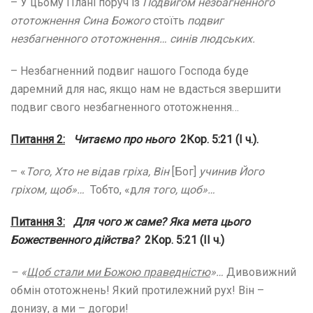
– У цьому Плані поруч із
Подвигом незбагненного
ототожнення Сина Божого
стоїть
подвиг
незбагненного ототожнення… синів людських.
– Незбагненний подвиг нашого Господа буде
даремний для нас, якщо нам не вдасться звершити
подвиг свого незбагненного ототожнення…
Питання 2:
Читаємо про нього
2Кор. 5:21 (І ч.).
– «
Того, Хто не відав гріха, Він
[Бог]
учинив Його
гріхом, щоб»…
Тобто, «д
ля того, щоб»…
Питання 3:
Для чого ж саме? Яка мета цього
Божественного дійства?
2Кор. 5:21 (ІІ ч.)
– «
Щоб стали ми Божою праведністю
»…
Дивовижний
обмін ототожнень! Який протилежний рух! Він –
донизу, а ми – догори!