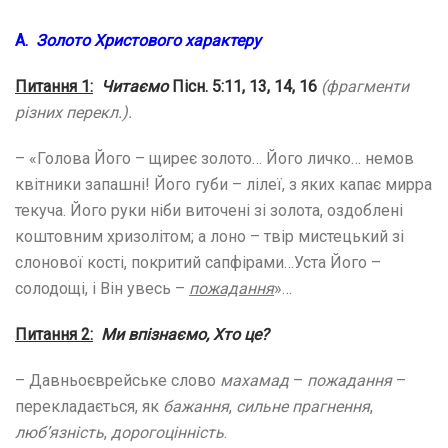
А.
Золото Христового характеру
Питання 1:
Читаємо
Пісн. 5:11, 13, 14, 16
(фрагменти
різних перекл.).
– «Голова Його – щиреє золото… Його личко… немов
квітники запашні! Його губи – лілеї, з яких капає мирра
текуча. Його руки ніби виточені зі золота, оздоблені
коштовним хризолітом; а лоно – твір мистецький зі
слонової кості, покритий сапфірами…Уста Його –
солодощі, і Він увесь –
пожадання
»…
Питання 2:
Ми впізнаємо, Хто це?
– Давньоєврейське слово
махамад
–
пожадання
–
перекладається, як
бажання
,
сильне прагнення
,
люб’язність
,
дорогоцінність
.