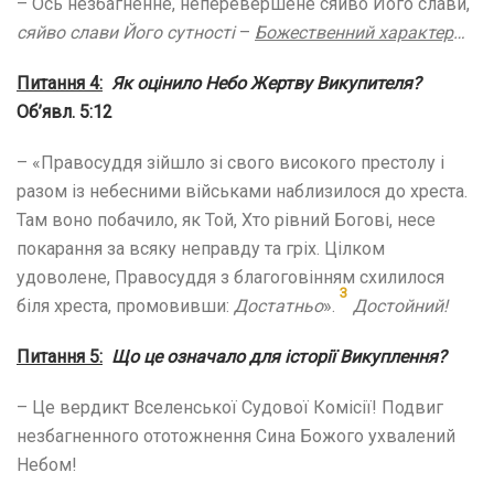
– Ось незбагненне, неперевершене сяйво Його слави,
сяйво слави Його сутності
–
Божественний характер
…
Питання 4:
Як оцінило Небо Жертву Викупителя?
Об’явл. 5:12
– «Правосуддя зійшло зі свого високого престолу і
разом із небесними військами наблизилося до хреста.
Там воно побачило, як Той, Хто рівний Богові, несе
покарання за всяку неправду та гріх. Цілком
удоволене, Правосуддя з благоговінням схилилося
3
біля хреста, промовивши:
Достатньо
».
Достойний!
Питання 5:
Що це означало для історії Викуплення?
– Це вердикт Вселенської Судової Комісії! Подвиг
незбагненного ототожнення Сина Божого ухвалений
Небом!