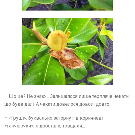
– Що це? Не знаю… Залишалося лише терпляче чекати,
що буде далі. А чекати довелося доволі довго…
– «Груші», буквально загорнуті в коричневі
«ганчірочки», підростали, товщали…