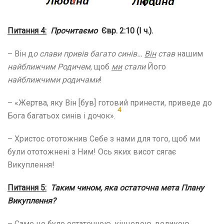
Питання 4:
Прочитаємо
Євр. 2:10 (І ч.).
– Він д
о слави привів багато синів…
Він
став
нашим
найближчим Родичем
, щоб
ми
стали
Його
найближчими родичами
!
– «Жертва, яку Він [був] готовий принести, приведе до
4
Бога багатьох синів і дочок».
– Христос ототожнив Себе з нами для того, щоб ми
були ототожнені з Ним! Ось яких висот сягає
Викуплення!
Питання 5:
Таким чином, яка остаточна мета Плану
Викуплення?
– Саме це було остаточною, кінцевою, великою