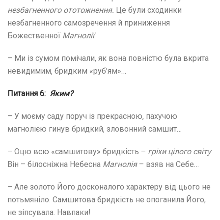
незбагненного ототожнення.
Це були сходинки
незбагненного самозречення й приниження
Божественної
Магнолії
.
– Ми із сумом помічали, як вона повністю була вкрита
невидимим, бридким «руб’ям»…
Питання 6:
Яким?
– У моєму саду поруч із прекрасною, пахучою
магнолією гинув бридкий, зловонний самшит…
– Оцю всю «самшитову» бридкість –
гріхи цілого світу
Він – білосніжна Небесна
Магнолія
– взяв на Себе…
– Але золото Його досконалого характеру від цього не
потьмяніло. Самшитова бридкість не опоганила Його,
не зіпсувала. Навпаки!