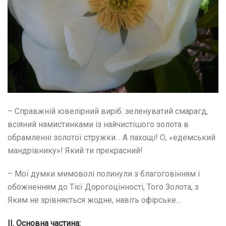
– Справжній ювелірний виріб: зеленуватий смарагд,
всіяний намистинками із найчистішого золота в
обрамленні золотої стружки… А пахощі! О, «едемський
мандрівнику»! Який ти прекрасний!
– Мої думки мимоволі полинули з благоговінням і
обожненням до Тієї Дорогоцінності, Того Золота, з
Яким не зрівняється жодне, навіть офірське…
ІІ. Основна частина: