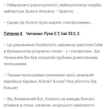
– Найдорожчі дорогоцінності, найкоштовніші скарби,
найчистіше Золото Всесвіту – Христос.
– Однак Це Золото було вкрите «ганчірочками»….
Питання 4:
Читаємо:
Луки 2:7; Ісаї 53:2, 3.
– Ця дивовижна Особистість навмисне вмістила Себе
в буквальному розумінні слова – у «ганчірочки». Ще
Немовлям Він був сповитий грубими домотканими
пелюшками.
– Такими пелюшками сповивали своїх немовлят
єврейські бідняки. А ясла? А хлів? Яка убогість! Ба,
більше!
– Він, Безмежний Бог, Котрого не вміщає Всесвіт,
утілився в тлінні «пелени» людського занепалого