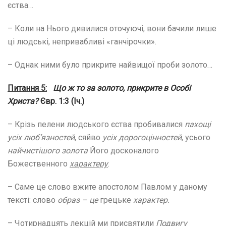
єства…
– Коли на Нього дивилися оточуючі, вони бачили лише
ці людські, непривабливі «ганчірочки».
– Однак ними було прикрите найвищої проби золото…
Питання 5:
Що ж то за золото, прикрите в Особі
Христа?
Євр. 1:3 (Іч.)
– Крізь пелени людського єства пробивалися
пахощі
усіх люб’язностей
, сяйво
усіх
дорогоцінностей
, усього
найчистішого
золота
Його досконалого
Божественного
характеру
.
– Саме це слово вжите апостолом Павлом у даному
тексті: слово
образ – це
грецьке
характер.
– Чотирнадцять лекцій ми присвятили
Подвигу