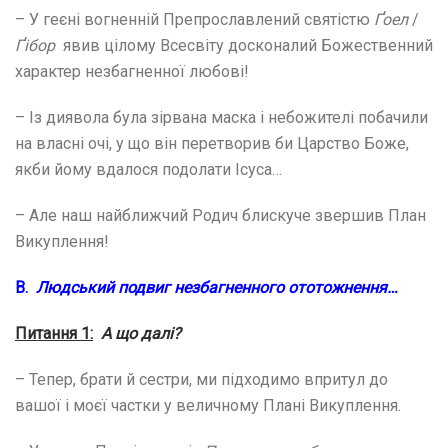
– У геєні вогненній Препрославлений святістю
Ґоел
/
Ґ
ібор
явив цілому Всесвіту досконалий Божественний
характер незбагненної любові!
– Із диявола була зірвана маска і небожителі побачили
на власні очі, у що він перетворив би Царство Боже,
якби йому вдалося подолати Ісуса…
– Але наш найближчий Родич блискуче звершив План
Викуплення!
В.
Людський подвиг незбагненного ототожнення…
Питання 1:
А що далі?
– Тепер, брати й сестри, ми підходимо впритул до
вашої і моєї частки у величному Плані Викуплення.