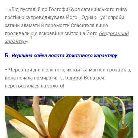
– «Від пустелі й до Голгофи буря сатанинського гніву
постійно супроводжувала Його… Однак… усі спроби
сатани зламати й перемогти Спасителя лише
проливали ще яскравіше світло на Його
бездоганний
1
характер
».
Б.
Вершина сяйва золота Христового характеру
– Через три дні після того, як квітка магнолії розцвіла,
вона почала помирати. І… о диво! Вона вся
перетворилася на золото!