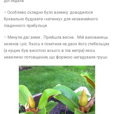
доглядала.
– Особливо складно було взимку: доводилося
буквально будувати «хатинку» для незвичайного
південного прибульця.
– Минули дві зими… Прийшла весна… Мій вихованець
зеленів і ріс. Якось я помітила на двох його стебельцях
(а кущик був висотою всього в пів метра) якісь
невеличкі потовщення, що формою нагадували груші.