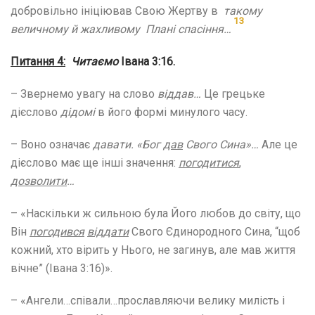
добровільно ініціював Свою Жертву в
такому
13
величному й жахливому Плані спасіння…
Питання 4:
Читаємо
Івана 3:16.
– Звернемо увагу на слово
віддав…
Це грецьке
дієслово
дідомі
в його формі минулого часу.
– Воно означає
давати. «Бог
дав
Свого Сина»…
Але це
дієслово має ще інші значення:
погодитися
,
дозволити
…
– «Наскільки ж сильною була Його любов до світу, що
Він
погодився
віддати
Свого Єдинородного Сина, “щоб
кожний, хто вірить у Нього, не загинув, але мав життя
вічне” (Івана 3:16)».
– «Ангели…співали…прославляючи велику милість і