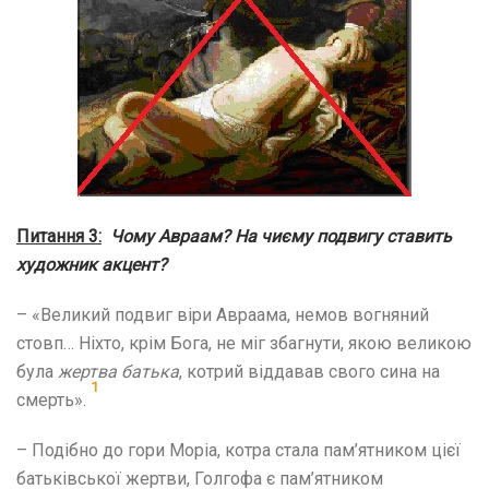
Питання 3:
Чому Авраам? На чиєму подвигу ставить
художник акцент?
– «Великий подвиг віри Авраама, немов вогняний
стовп… Ніхто, крім Бога, не міг збагнути, якою великою
була
жертва батька
, котрий віддавав свого сина на
1
смерть».
– Подібно до гори Моріа, котра стала пам’ятником цієї
батьківської жертви, Голгофа є пам’ятником