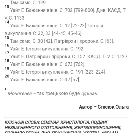
Там само. С. 139.
13
Уайт Е. Бажання віків. С. 702 [799-800]. Див. КАСД. Т.
V. С. 1133.
14
Уайт Е. Бажання віків. С. 12 [22-23]. Історія
викуплення. С. 32, 33 [44-45, 45-46].
15
Там само. С. 30 [42]. Патріархи і пророки. С. [63].
16
Уайт Е. Історія викуплення. С. 192.
17
Уайт Е. Патріархи і пророки. С. 152. КАСД. Т. V. С. 1127.
18
Уайт Е. Бажання віків. С. 673 [762].
19
Уайт Е. Історія викуплення. С. 191 [223-224].
20
Уайт Е. Бажання віків. С. 37 [57].
*
Моногенез –
так грецькою буде
одинак.
Автор – Стасюк Ольга
КЛЮЧОВІ СЛОВА: СЕМІНАР, ХРИСТОЛОГІЯ, ПОДВИГ
НЕЗБАГНЕННОГО ОТОТОЖНЕННЯ, ЖЕРТВОПРИНОШЕННЯ,