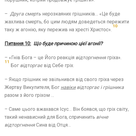
–
Друга смерть
нерозкаяних грішників… «Це буде
жахлива смерть, бо цим людям доведеться пережити
10
таку ж агонію, яку пережив на хресті Христос».
Питання
10
:
Що буде причиною цієї агонії?
– «Гнів Бога – це Його реакція
відторгнення
гріха».
11
Бог
відторгає
від Себе гріх.
– Якщо грішник не звільнився від свого гріха через
Жертву Викупителя, Бог
навіки
відторгає і грішника
разом з його гріхом …
– Саме цього вжахався Ісус… Він боявся, що гріх світу,
такий ненависний для Бога, спричинить
вічне
відторгнення
Сина від Отця…