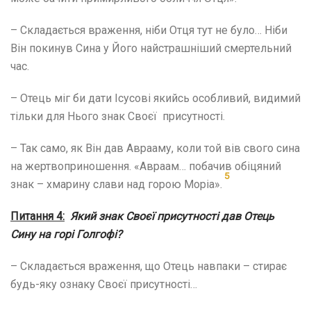
– Складається враження, ніби Отця тут не було… Ніби
Він покинув Сина у Його найстрашніший смертельний
час.
– Отець міг би дати Ісусові якийсь особливий, видимий
тільки для Нього знак Своєї присутності.
– Так само, як Він дав Аврааму, коли той вів свого сина
на жертвоприношення. «Авраам… побачив обіцяний
5
знак – хмарину слави над горою Моріа».
Питання 4:
Який знак Своєї присутності дав Отець
Сину на горі Голгофі?
– Складається враження, що Отець навпаки – стирає
будь-яку ознаку Своєї присутності…