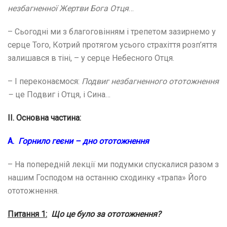
незбагненної Жертви
Бога Отця
…
– Сьогодні ми з благоговінням і трепетом зазирнемо у
серце Того, Котрий протягом усього страхіття розп’яття
залишався в тіні, – у серце Небесного Отця.
– І переконаємося:
Подвиг незбагненного ототожнення
–
це Подвиг і Отця, і Сина…
ІІ. Основна частина:
А.
Горнило геєни – дно ототожнення
– На попередній лекції ми подумки спускалися разом з
нашим Господом на останню сходинку «трапа» Його
ототожнення.
Питання 1:
Що це було за ототожнення?