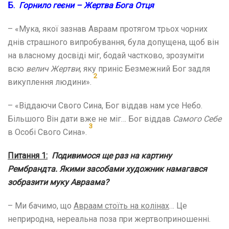
Б.
Горнило геєни – Жертва Бога Отця
– «Мука, якої зазнав Авраам протягом трьох чорних
днів страшного випробування, була допущена, щоб він
на власному досвіді міг, бодай частково, зрозуміти
всю
велич Жертви
, яку приніс Безмежний Бог задля
2
викуплення людини».
– «Віддаючи Свого Сина, Бог віддав нам усе Небо.
Більшого Він дати вже не міг… Бог віддав
Самого Себе
3
в Особі Свого Сина».
Питання 1:
Подивимося ще раз на картину
Рембрандта. Якими засобами художник намагався
зобразити муку Авраама?
– Ми бачимо, що
Авраам стоїть на колінах
… Це
неприродна, нереальна поза при жертвоприношенні.