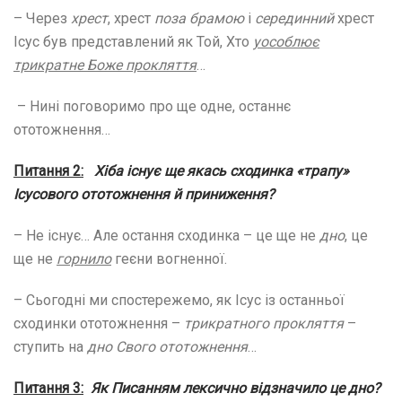
– Через
хрест
, хрест
поза брамою
і
серединний
хрест
Ісус був представлений як Той, Хто
уособлює
трикратне Боже прокляття
…
– Нині поговоримо про ще одне, останнє
ототожнення…
Питання 2:
Хіба існує ще якась сходинка «трапу»
Ісусового ототожнення й приниження?
– Не існує… Але остання сходинка – це ще не
дно
, це
ще не
горнило
геєни вогненної.
– Сьогодні ми спостережемо, як Ісус із останньої
сходинки ототожнення –
трикратного прокляття
–
ступить на
дно Свого ототожнення
…
Питання 3:
Як Писанням лексично відзначило це дно?