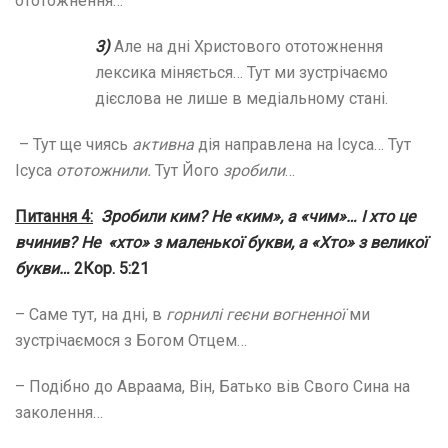
ототожнення…
3)
Але на дні Христового ототожнення
лексика міняється… Тут ми зустрічаємо
дієслова не лише в медіальному стані.
– Тут ще чиясь
активна
дія направлена на Ісуса… Тут
Ісуса
ототожнили.
Тут Його
зробили
…
Питання 4:
Зробили ким?
Не «ким», а «чим»… І хто це
вчинив? Не «хто» з маленької букви, а «Хто» з великої
букви…
2Кор. 5:21
– Саме тут, на дні, в
горнилі геєни вогненної
ми
зустрічаємося з Богом Отцем…
– Подібно до Авраама, Він, Батько вів Свого Сина на
заколення…