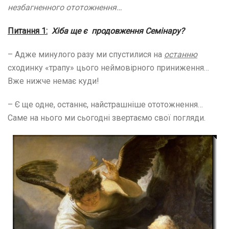
незбагненного ототожнення…
Питання 1:
Хіба ще є продовження
Семінару?
– Адже минулого разу ми спустилися на
останню
сходинку «трапу» цього неймовірного приниження…
Вже нижче немає куди!
– Є ще одне, останнє, найстрашніше ототожнення…
Саме на нього ми сьогодні звертаємо свої погляди.