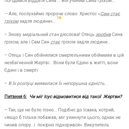
погодився
віддати Сина …
Він учинив Сина гріхом…
–
Але, послухаймо пророче слово: Христос «
Сам
стає
16
гріхом
задля людини»…
– Знову
медіальний стан
дієслова! Отець
зробив
Сина
гріхом, але і Сам Син
стає
гріхом задля людини…
– Отець і Син обійнялися смертельними обіймами в цій
незбагненній Жертві… Вони були Єдині в житті, вони
Єдині і в смерті.
–
В Їх розлуці виявилася Їх непорушна єдність
…
Питання 6:
Чи міг Ісус відмовитися від такої Жертви?
– Так, ще не було пізно… Подібно до Ісаака, котрий,
«якщо б тільки побажав, міг уникнути цього, однак не
чинив опору…і покірно підкорився». Викупитель