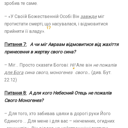
зробив те саме.
– «У Своїй Божественній Особі Він
завжди
міг
протистати смерті, що насувалася, і відмовитися
17
прийняти її владу».
Питання 7:
А чи міг Авраам відмовитися від жахіття
принесення в жертву свого сина?
– Міг… Просто сказати Богові:
Ні!
Але він
не пожалів
*
для Бога
сина
свого
,
моногенез
свого…
(див. Бут.
22:12)
Питання 8:
А для кого Небесний Отець не пожалів
Свого Моногенез?
– Для того, хто забивав цвяхи в дорогі руки Його
Єдиного … Для мене і для вас – нікчемних, огидних