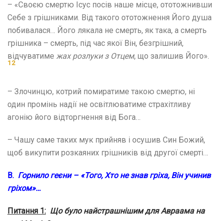
– «Своєю смертю Ісус посів наше місце, ототожнивши
Себе з грішниками. Від такого ототожнення Його душа
побивалася… Його лякала не смерть, як така, а смерть
грішника – смерть, під час якої Він, безгрішний,
відчуватиме
жах розлуки з Отцем
, що залишив Його».
12
– Злочинцю, котрий помиратиме такою смертю, ні
один промінь надії не освітлюватиме страхітливу
агонію його відторгнення від Бога…
– Чашу саме таких мук прийняв і осушив Син Божий,
щоб викупити розкаяних грішників від другої смерті…
В.
Горнило геєни – «Того, Хто не знав гріха, Він учинив
гріхом»…
Питання 1:
Що було найстрашнішим для Авраама на