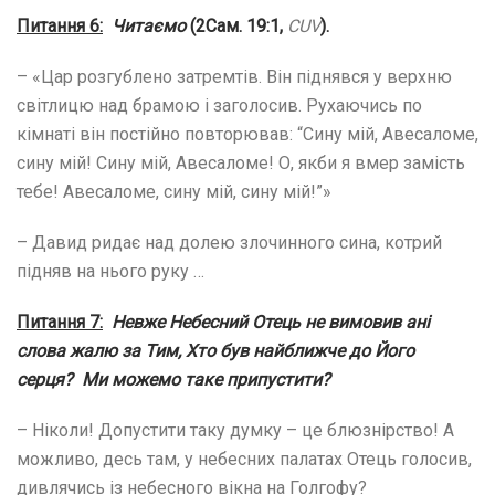
Питання 6:
Читаємо
(2Сам. 19:1,
С
UV
).
– «Цар розгублено затремтів. Він піднявся у верхню
світлицю над брамою і заголосив. Рухаючись по
кімнаті він постійно повторював: “Сину мій, Авесаломе,
сину мій! Сину мій, Авесаломе! О, якби я вмер замість
тебе! Авесаломе, сину мій, сину мій!”»
– Давид ридає над долею злочинного сина, котрий
підняв на нього руку …
Питання
7
:
Невже Небесний Отець не вимовив ані
слова жалю за Тим, Хто був найближче до Його
серця? Ми можемо таке припустити?
– Ніколи! Допустити таку думку – це блюзнірство! А
можливо, десь там, у небесних палатах Отець голосив,
дивлячись із небесного вікна на Голгофу?