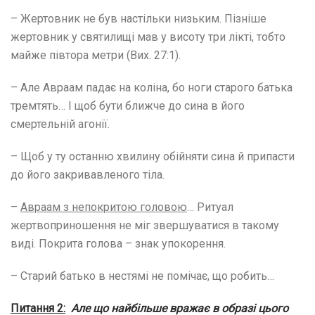
– Жертовник не був настільки низьким. Пізніше
жертовник у святилищі мав у висоту три лікті, тобто
майже півтора метри (Вих. 27:1).
– Але Авраам падає на коліна, бо ноги старого батька
тремтять… І щоб бути ближче до сина в його
смертельній агонії.
– Щоб у ту останню хвилину обійняти сина й припасти
до його закривавленого тіла.
–
Авраам з непокритою головою
… Ритуал
жертвоприношення не міг звершуватися в такому
виді. Покрита голова – знак упокорення.
– Старий батько в нестямі не помічає, що робить…
Питання 2:
Але що найбільше вражає в образі цього