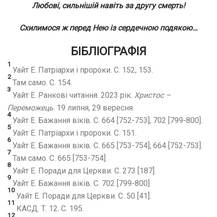
Любові, сильнішій навіть за другу смерть!
Схилимося ж перед Нею із сердечною подякою…
БІБЛІОГРАФІЯ
1
Уайт Е. Патріархи і пророки. С. 152, 153.
2
Там само. С. 154.
3
Уайт Е. Ранкові читання. 2023 рік.
Христос –
Переможець
. 19 липня, 29 вересня.
4
Уайт Е. Бажання віків. С. 664 [752-753], 702 [799-800].
5
Уайт Е. Патріархи і пророки. С. 151.
6
Уайт Е. Бажання віків. С. 665 [753-754]; 664 [752-753].
7
Там само. С. 665 [753-754].
8
Уайт Е. Поради для Церкви. С. 273 [187].
9
Уайт Е. Бажання віків. С. 702 [799-800].
10
Уайт Е. Поради для Церкви. С. 50 [41].
11
КАСД. Т. 12. С. 195.
12