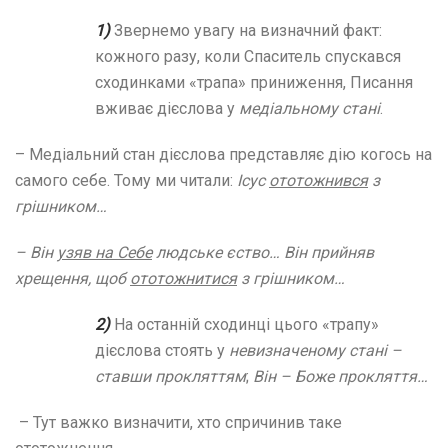
1)
Звернемо увагу на визначний факт:
кожного разу, коли Спаситель спускався
сходинками «трапа» приниження, Писання
вживає дієслова у
медіальному стані
.
– Медіальний стан дієслова представляє дію когось на
самого себе. Тому ми читали:
Ісус
ототожнився
з
грішником…
– Він
узяв на Себе
людське єство… Він прийняв
хрещення, щоб
ототожнитися
з грішником…
2)
На останній сходинці цього «трапу»
дієслова стоять у
невизначеному стані –
ставши прокляттям
;
Він – Боже прокляття…
– Тут важко визначити, хто спричинив таке