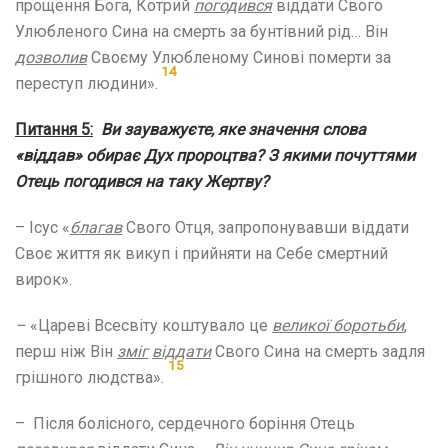
прощення Бога, Котрий
погодився
віддати Свого
Улюбленого Сина на смерть за бунтівний рід… Він
дозволив
Своєму Улюбленому Синові померти за
14
переступ людини».
Питання 5:
Ви зауважуєте, яке значення слова
«віддав» обирає Дух пророцтва? З якими почуттями
Отець погодився на таку Жертву?
– Ісус «
благав
Свого Отця, запропонувавши віддати
Своє життя як викуп і прийняти на Себе смертний
вирок».
–
«Цареві Всесвіту коштувало це
великої боротьби
,
перш ніж Він
зміг
віддати
Свого Сина на смерть задля
15
грішного людства».
– Після болісного, сердечного боріння Отець