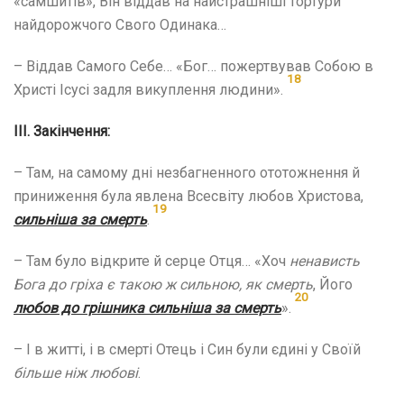
«самшитів», Він віддав на найстрашніші тортури
найдорожчого Свого Одинака…
– Віддав Самого Себе… «Бог… пожертвував Собою в
18
Христі Ісусі задля викуплення людини».
ІІІ. Закінчення:
– Там, на самому дні незбагненного ототожнення й
приниження була явлена Всесвіту любов Христова,
19
сильніша за смерть
.
– Там було відкрите й серце Отця… «Хоч
ненависть
Бога до гріха є такою
ж сильною, як смерть
, Його
20
любов до грішника сильніша за смерть
».
– І в житті, і в смерті Отець і Син були єдині у Своїй
більше ніж любові
.