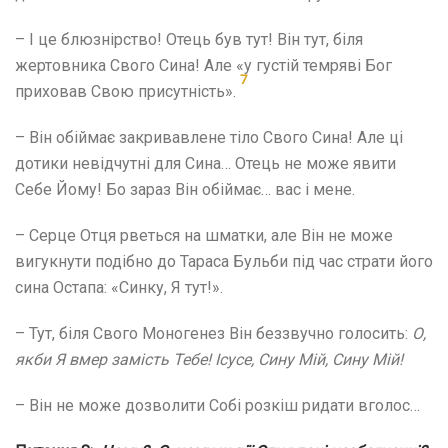
– І це блюзнірство! Отець був тут! Він тут, біля
жертовника Свого Сина! Але «у густій темряві Бог
7
приховав Свою присутність».
– Він обіймає закривавлене тіло Свого Сина! Але ці
дотики невідчутні для Сина… Отець не може явити
Себе Йому! Бо зараз Він обіймає… вас і мене.
– Серце Отця рветься на шматки, але Він не може
вигукнути подібно до Тараса Бульби під час страти його
сина Остапа: «Синку, Я тут!».
– Тут, біля Свого Моногенез Він беззвучно голосить:
О,
якби Я вмер замість Тебе! Ісусе, Сину Мій, Сину Мій!
– Він не може дозволити Собі розкіш ридати вголос…