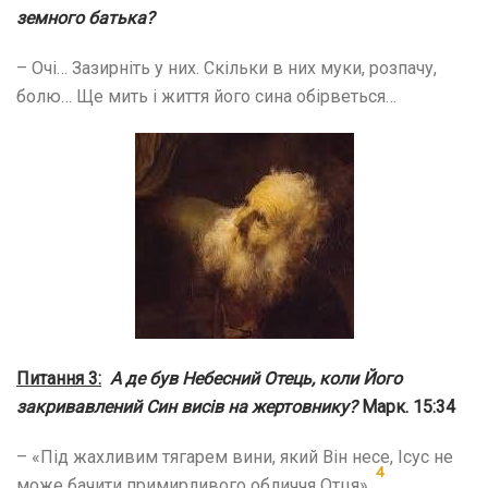
земного батька?
– Очі… Зазирніть у них. Скільки в них муки, розпачу,
болю… Ще мить і життя його сина обірветься…
Питання 3:
А де був Небесний Отець, коли Його
закривавлений Син висів на жертовнику?
Марк. 15:34
– «Під жахливим тягарем вини, який Він несе, Ісус не
4
може бачити примирливого обличчя Отця».