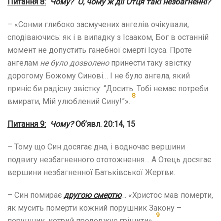
Питання
8
:
Чому? О, чому ж дії Отця такі незбагненні?
– «Сонми глибоко засмучених ангелів очікували,
сподіваючись: як і в випадку з Ісааком, Бог в останній
момент не допустить ганебної смерті Ісуса. Проте
ангелам
не було дозволено
принести таку звістку
дорогому Божому Синові… І не було ангела, який
приніс би радісну звістку: “Досить. Тобі немає потреби
8
вмирати, Мій улюблений Сину!”».
Питання
9
:
Чому?
Об’явл. 20:14, 15
– Тому що Син досягає дна, і водночас вершини
подвигу незбагненного ототожнення… А Отець досягає
вершини незбагненної Батьківської Жертви.
– Син помирає
другою смертю
… «Христос мав померти,
як мусить померти кожний порушник Закону –
9
порушник, котрий продовжує грішити».