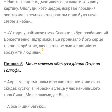
– Навіть «сонце відмовилося споглядати жахливу
картину. Ополудні його щедре, яскраве проміння
освітлювало землю, коли раптом воно було наче
стерте з неба»…
– «У годину найтяжчих мук Спаситель був позбавлений
Божественної підтримки. І це пронизало Його серце
такою скорботою, яку ніколи не зможе повністю
6
зрозуміти людина».
Питання 5:
Ми не можемо збагнути діяння Отця на
Голгофі…
– Авраам із тремтінням стає навколішки коло сина,
скидає хустку, а Небесний Отець у час найбільшого
горя Сина… Ми не знаємо, де Він є…
– А ось інший батько…