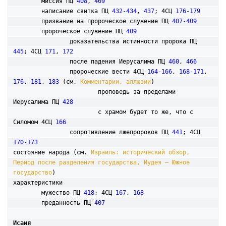
	миссия ПЦ 
408
, 
409
	написание свитка ПЦ 
432-434
, 
437
; 4СЦ 
176-179
	призвание на пророческое служение ПЦ 
407-409
	пророческое служение ПЦ 
409
		доказательства истинности пророка ПЦ 
445
; 4СЦ 
171
, 
172
		после падения Иерусалима ПЦ 
460
, 
466
		пророческие вести 4СЦ 
164-166
, 
168-171
, 
176
, 
181
, 
183
 (см. 
Комментарии, аллюзии
)

			проповедь за пределами 
Иерусалима ПЦ 
428
			с храмом будет то же, что с 
Силомом 4СЦ 
166
		сопротивление лжепророков ПЦ 
441
; 4СЦ 
170-173
состояние народа (см. 
Израиль: исторический обзор, 
Период после разделения государства, Иудея – Южное 
государство
)

характеристики

	мужество ПЦ 
418
; 4СЦ 
167
, 
168
	преданность ПЦ 
407
Исаия