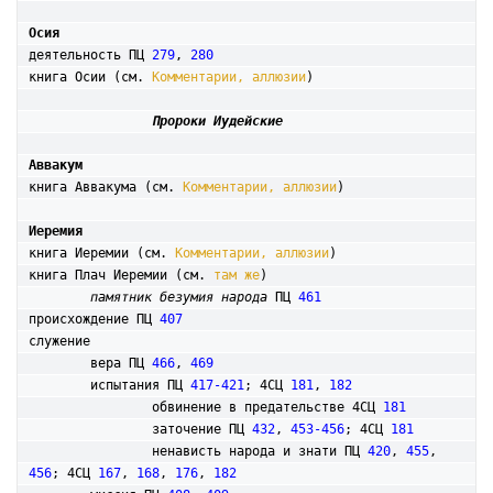
Осия
деятельность ПЦ 
279
, 
280
книга Осии (см. 
Комментарии, аллюзии
)

Пророки Иудейские
Аввакум
книга Аввакума (см. 
Комментарии, аллюзии
)

Иеремия
книга Иеремии (см. 
Комментарии, аллюзии
)

книга Плач Иеремии (см. 
там же
)

памятник безумия народа
 ПЦ 
461
происхождение ПЦ 
407
служение

	вера ПЦ 
466
, 
469
	испытания ПЦ 
417-421
; 4СЦ 
181
, 
182
		обвинение в предательстве 4СЦ 
181
		заточение ПЦ 
432
, 
453-456
; 4СЦ 
181
		ненависть народа и знати ПЦ 
420
, 
455
, 
456
; 4СЦ 
167
, 
168
, 
176
, 
182