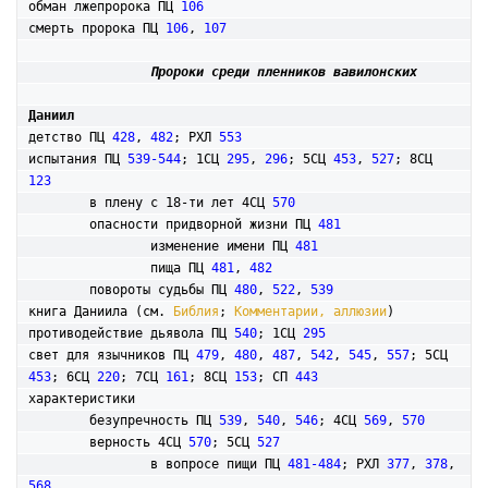
обман лжепророка ПЦ 
106
смерть пророка ПЦ 
106
, 
107
Пророки среди пленников вавилонских
Даниил
детство ПЦ 
428
, 
482
; РХЛ 
553
испытания ПЦ 
539-544
; 1СЦ 
295
, 
296
; 5СЦ 
453
, 
527
; 8СЦ 
123
	в плену с 18-ти лет 4СЦ 
570
	опасности придворной жизни ПЦ 
481
		изменение имени ПЦ 
481
		пища ПЦ 
481
, 
482
	повороты судьбы ПЦ 
480
, 
522
, 
539
книга Даниила (см. 
Библия
; 
Комментарии, аллюзии
)

противодействие дьявола ПЦ 
540
; 1СЦ 
295
свет для язычников ПЦ 
479
, 
480
, 
487
, 
542
, 
545
, 
557
; 5СЦ 
453
; 6СЦ 
220
; 7СЦ 
161
; 8СЦ 
153
; СП 
443
характеристики

	безупречность ПЦ 
539
, 
540
, 
546
; 4СЦ 
569
, 
570
	верность 4СЦ 
570
; 5СЦ 
527
		в вопросе пищи ПЦ 
481-484
; РХЛ 
377
, 
378
, 
568