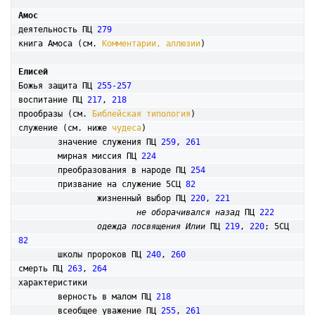
Амос
деятельность ПЦ 
279
книга Амоса (см. 
Комментарии, аллюзии
)

Елисей
Божья защита ПЦ 
255-257
воспитание ПЦ 
217
, 
218
прообразы (см. 
Библейская типология
)

служение (см. ниже 
чудеса
)

	значение служения ПЦ 
259
, 
261
	мирная миссия ПЦ 
224
	преобразования в народе ПЦ 
254
	призвание на служение 5СЦ 
82
		жизненный выбор ПЦ 
220
, 
221
не оборачивался назад
 ПЦ 
222
одежда посвящения Илии
 ПЦ 
219
, 
220
; 5СЦ 
82
	школы пророков ПЦ 
240
, 
260
смерть ПЦ 
263
, 
264
характеристики

	верность в малом ПЦ 
218
	всеобщее уважение ПЦ 
255
, 
261