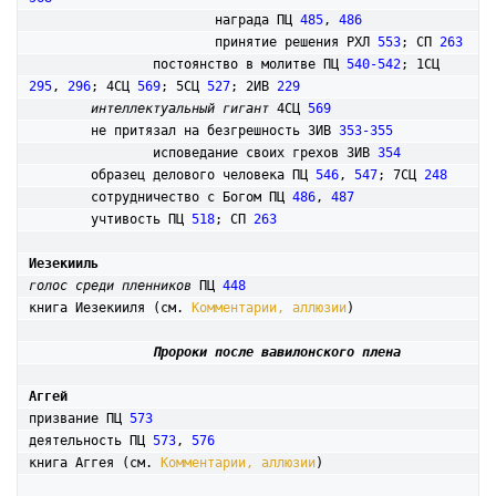
			награда ПЦ 
485
, 
486
			принятие решения РХЛ 
553
; СП 
263
		постоянство в молитве ПЦ 
540-542
; 1СЦ 
295
, 
296
; 4СЦ 
569
; 5СЦ 
527
; 2ИВ 
229
интеллектуальный гигант
 4СЦ 
569
	не притязал на безгрешность 3ИВ 
353-355
		исповедание своих грехов 3ИВ 
354
	образец делового человека ПЦ 
546
, 
547
; 7СЦ 
248
	сотрудничество с Богом ПЦ 
486
, 
487
	учтивость ПЦ 
518
; СП 
263
Иезекииль
голос среди пленников
 ПЦ 
448
книга Иезекииля (см. 
Комментарии, аллюзии
)

Пророки после вавилонского плена
Аггей
призвание ПЦ 
573
деятельность ПЦ 
573
, 
576
книга Аггея (см. 
Комментарии, аллюзии
)
