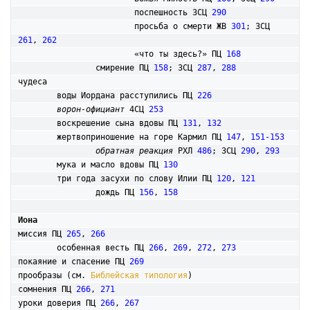
			поспешность 3СЦ 
290
			просьба о смерти ЖВ 
301
; 3СЦ 
261
, 
262
			«что ты здесь?» ПЦ 
168
		смирение ПЦ 
158
; 3СЦ 
287
, 
288
чудеса

	воды Иордана расступились ПЦ 
226
ворон-официант
 4СЦ 
253
	воскрешение сына вдовы ПЦ 
131
, 
132
	жертвоприношение на горе Кармил ПЦ 
147
, 
151-153
обратная реакция
 РХЛ 
486
; 3СЦ 
290
, 
293
	мука и масло вдовы ПЦ 
130
	три года засухи по слову Илии ПЦ 
120
, 
121
		дождь ПЦ 
156
, 
158
Иона
миссия ПЦ 
265
, 
266
	особенная весть ПЦ 
266
, 
269
, 
272
, 
273
покаяние и спасение ПЦ 
269
прообразы (см. 
Библейская типология
)

сомнения ПЦ 
266
, 
271
уроки доверия ПЦ 
266
, 
267