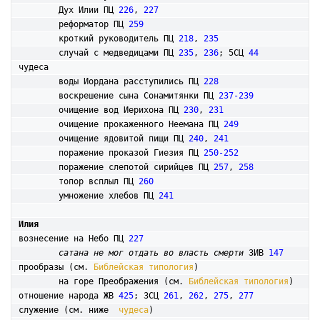
	Дух Илии ПЦ 
226
, 
227
	реформатор ПЦ 
259
	кроткий руководитель ПЦ 
218
, 
235
	случай с медведицами ПЦ 
235
, 
236
; 5СЦ 
44
чудеса

	воды Иордана расступились ПЦ 
228
	воскрешение сына Сонамитянки ПЦ 
237-239
	очищение вод Иерихона ПЦ 
230
, 
231
	очищение прокаженного Неемана ПЦ 
249
	очищение ядовитой пищи ПЦ 
240
, 
241
	поражение проказой Гиезия ПЦ 
250-252
	поражение слепотой сирийцев ПЦ 
257
, 
258
	топор всплыл ПЦ 
260
	умножение хлебов ПЦ 
241
Илия
вознесение на Небо ПЦ 
227
сатана не мог отдать во власть смерти
 3ИВ 
147
прообразы (см. 
Библейская типология
)

	на горе Преображения (см. 
Библейская типология
)

отношение народа ЖВ 
425
; 3СЦ 
261
, 
262
, 
275
, 
277
служение (см. ниже  
чудеса
)
