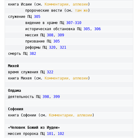
книга Исаии (см. 
Комментарии, аллюзии
)

	пророческие вести (см. 
там же
)

служение ПЦ 
305
	видение в храме ПЦ 
307-310
	историческая обстановка ПЦ 
305
, 
306
	миссия ПЦ 
308
, 
309
	призвание ПЦ 
305
	реформы ПЦ 
320
, 
321
смерть ПЦ 
382
Михей
время служения ПЦ 
322
книга Михея (см. 
Комментарии, аллюзии
)

Олдама
деятельность ПЦ 
398
, 
399
Софония
книга Софонии (см. 
Комментарии, аллюзии
)

«Человек Божий из Иудеи»
миссия пророка ПЦ 
101
, 
102