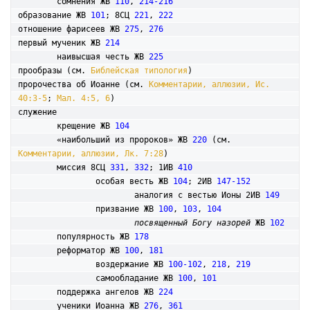
	сомнения ЖВ 
110
, 
214-216
образование ЖВ 
101
; 8СЦ 
221
, 
222
отношение фарисеев ЖВ 
275
, 
276
первый мученик ЖВ 
214
	наивысшая честь ЖВ 
225
прообразы (см. 
Библейская типология
)

пророчества об Иоанне (см. 
Комментарии, аллюзии, Ис. 
40:3-5
; 
Мал. 4:5, 6
)

служение

	крещение ЖВ 
104
	«наибольший из пророков» ЖВ 
220
 (см. 
Комментарии, аллюзии, Лк. 7:28
)  

	миссия 8СЦ 
331
, 
332
; 1ИВ 
410
		особая весть ЖВ 
104
; 2ИВ 
147-152
			аналогия с вестью Ионы 2ИВ 
149
		призвание ЖВ 
100
, 
103
, 
104
посвященный Богу назорей
 ЖВ 
102
	популярность ЖВ 
178
	реформатор ЖВ 
100
, 
181
		воздержание ЖВ 
100-102
, 
218
, 
219
		самообладание ЖВ 
100
, 
101
	поддержка ангелов ЖВ 
224
	ученики Иоанна ЖВ 
276
, 
361