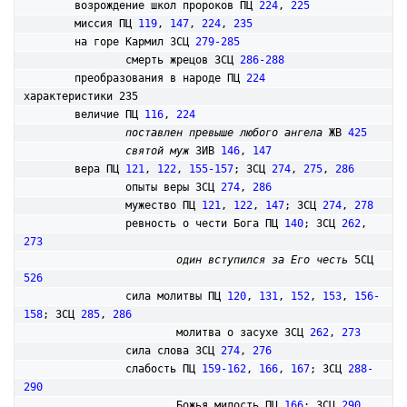
	возрождение школ пророков ПЦ 
224
, 
225
	миссия ПЦ 
119
, 
147
, 
224
, 
235
	на горе Кармил 3СЦ 
279-285
		смерть жрецов 3СЦ 
286-288
	преобразования в народе ПЦ 
224
характеристики 235

	величие ПЦ 
116
, 
224
поставлен превыше любого ангела
 ЖВ 
425
святой муж
 3ИВ 
146
, 
147
	вера ПЦ 
121
, 
122
, 
155-157
; 3СЦ 
274
, 
275
, 
286
		опыты веры 3СЦ 
274
, 
286
		мужество ПЦ 
121
, 
122
, 
147
; 3СЦ 
274
, 
278
		ревность о чести Бога ПЦ 
140
; 3СЦ 
262
, 
273
один вступился за Его честь
 5СЦ 
526
		сила молитвы ПЦ 
120
, 
131
, 
152
, 
153
, 
156-
158
; 3СЦ 
285
, 
286
			молитва о засухе 3СЦ 
262
, 
273
		сила слова 3СЦ 
274
, 
276
		слабость ПЦ 
159-162
, 
166
, 
167
; 3СЦ 
288-
290
			Божья милость ПЦ 
166
; 3СЦ 
290