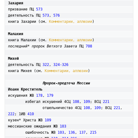
Захария
призвание ПЦ 
573
деятельность ПЦ 
573
, 
576
книга Захарии (см. 
Комментарии, аллюзии
)

Малахия
книга Малахии (см. 
Комментарии, аллюзии
последний* пророк Ветхого Завета
 ПЦ 
708
Михей
деятельность ПЦ 
322
, 
324-326
книга Михея (см. 
Комментарии, аллюзии
)

Пророк-предтеча Мессии
Иоанн Креститель
искушения ЖВ 
178
, 
179
	избегал искушений 4СЦ 
108
, 
109
; 8СЦ 
221
		отшельничество 4СЦ 
108
, 
109
; 8СЦ 
221
, 
222
; 1ИВ 
410
кузен* Христа ЖВ 
109
мессианские ожидания ЖВ 
103
	ошибочность ЖВ 
103
, 
136
, 
137
, 
215