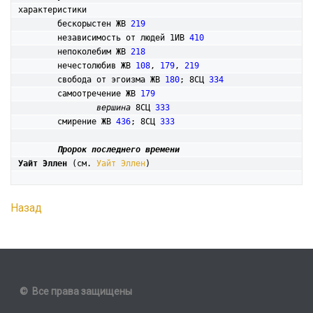
характеристики

	бескорыстен ЖВ 
219
	независимость от людей 1ИВ 
410
	непоколебим ЖВ 
218
	нечестолюбив ЖВ 
108
, 
179
, 
219
	свобода от эгоизма ЖВ 
180
; 8СЦ 
334
	самоотречение ЖВ 
179
вершина
 8СЦ 
333
	смирение ЖВ 
436
; 8СЦ 
333
Пророк последнего времени
Уайт Эллен
 (см. 
Уайт Эллен
Назад
© Все права защищены