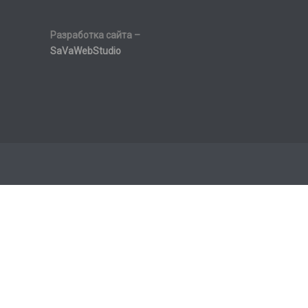
Разработка сайта –
SaVaWebStudio