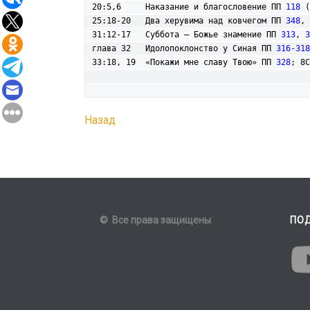
20:5,6     Наказание и благословение ПП 
118
 (
25:18-20   Два херувима над ковчегом ПП 
348
, 
31:12-17   Суббота – Божье знамение ПП 
313
, 
3
глава 32   Идолопоклонство у Синая ПП 
316-318
33:18, 19  «Покажи мне славу Твою» ПП 
328
; 8С
Назад
© Все права защищены
ПО