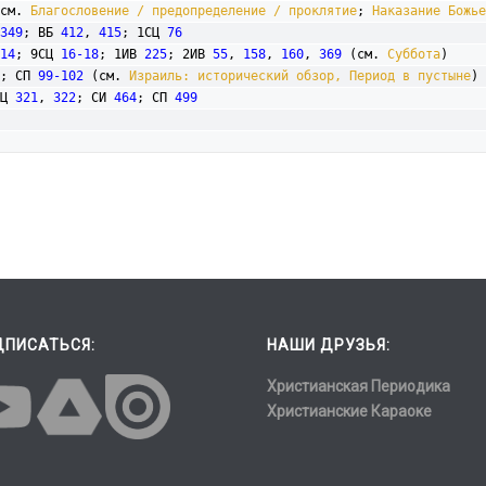
см. 
Благословение / предопределение / проклятие
; 
Наказание Божье
349
; ВБ 
412
, 
415
; 1СЦ 
76
14
; 9СЦ 
16-18
; 1ИВ 
225
; 2ИВ 
55
, 
158
, 
160
, 
369
 (см. 
Суббота
) 

; СП 
99-102
 (см. 
Израиль: исторический обзор, Период в пустыне
)

Ц 
321
, 
322
; СИ 
464
; СП 
499
ДПИСАТЬСЯ:
НАШИ ДРУЗЬЯ:
Христианская Периодика
Христианские Караоке