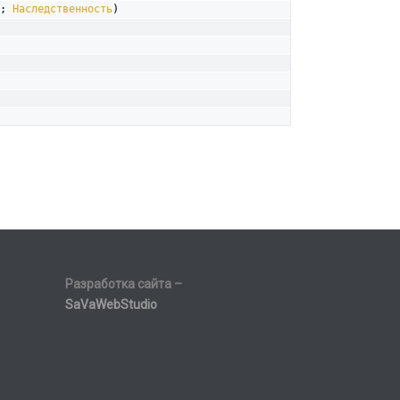
; 
Наследственность
) 

Разработка сайта –
SaVaWebStudio