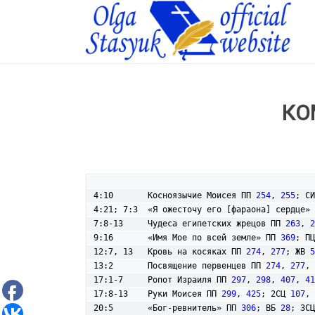
КО
4:10       Косноязычие Моисея ПП 
254
, 
255
; СИ
4:21; 7:3  «Я ожесточу его [фараона] сердце» 
7:8-13     Чудеса египетских жрецов ПП 
263
, 
2
9:16       «Имя Мое по всей земле» ПП 
369
; ПЦ
12:7, 13   Кровь на косяках ПП 
274
, 
277
; ЖВ 
5
13:2       Посвящение первенцев ПП 
274
, 
277
, 
17:1-7     Ропот Израиля ПП 
297
, 
298
, 
407
, 
41
17:8-13    Руки Моисея ПП 
299
, 
425
; 2СЦ 
107
, 
20:5       «Бог-ревнитель» ПП 
306
; ВБ 
28
; 3СЦ