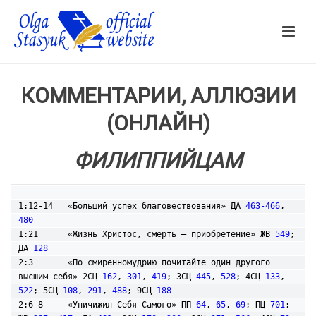
КОММЕНТАРИИ, АЛЛЮЗИИ
(ОНЛАЙН)
ФИЛИППИЙЦАМ
1:12-14   «Больший успех благовествования» ДА 
463-466
, 
480
1:21      «Жизнь Христос, смерть – приобретение» ЖВ 
549
; 
ДА 
128
2:3       «По смиренномудрию почитайте один другого 
высшим себя» 2СЦ 
162
, 
301
, 
419
; 3СЦ 
445
, 
528
; 4СЦ 
133
, 
522
; 5СЦ 
108
, 
291
, 
488
; 9СЦ 
188
2:6-8     «Уничижил Себя Самого» ПП 
64
, 
65
, 
69
; ПЦ 
701
; 