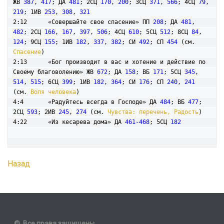
ЖВ 
387
, 
417
; ДА 
481
; 2СЦ 
170
, 
200
; 3СЦ 
371
, 
566
; 4СЦ 
79
, 
219
; 1ИВ 
253
, 
308
, 
321
2:12      «Совершайте свое спасение» ПП 
208
; ДА 
481
, 
482
; 2СЦ 
166
, 
167
, 
397
, 
506
; 4СЦ 
610
; 5СЦ 
512
; 8СЦ 
84
, 
124
; 9СЦ 
155
; 1ИВ 
182
, 
337
, 
382
; СИ 
492
; СП 
454
 (см. 
Спасение
)

2:13      «Бог производит в вас и хотение и действие по 
Своему благоволению» ЖВ 
672
; ДА 
158
; ВБ 
171
; 5СЦ 
345
, 
514
, 
515
; 6СЦ 
399
; 1ИВ 
182
, 
364
; СИ 
176
; СП 
240
, 
241
(см. 
Воля человека
)    

4:4       «Радуйтесь всегда в Господе» ДА 
484
; ВБ 
477
; 
2СЦ 
593
; 2ИВ 
245
, 
274
 (см. 
Чувства: перечень, Радость
)

4:22      «Из кесарева дома» ДА 
461-468
; 5СЦ 
182
Назад
© Все права защищены