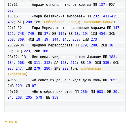
15:11       Авраам отгонял птиц от жертвы ПП 
137
; РХЛ 
673
15:16       «Мера беззакония аморреев» ПП 
232
, 
433-435
, 
492
; 5СЦ 
208
 (см. 
Библейские народы
; 
Наказание Божье
) 

22:1-12     Гора Мориа, жертвоприношение Авраама ПП 
147-
155
, 
748
, 
749
; ПЦ 
37
; ЖВ 
112
; ВБ 
18
, 
19
; 1СЦ 
454
; 3СЦ 
368
, 
369
; 4СЦ 
18
, 
19
, 
144
, 
145
, 
253
; 1ИВ 
273
25:29-34    Продажа первородства ПП 
179
, 
208
; 2СЦ 
38
, 
39
; 3СЦ 
223
; 2ИВ 
166
28:12, 13   Лестница, увиденная во сне Иаковом ПП 
183
, 
184
, 
568
; ЖВ 
311
, 
312
; ДА 
153
, 
512
; ВБ 
19
; 5СЦ 
539
; 6СЦ 
93
, 
147
; 1ИВ 
279
, 
280
; 2ИВ 
222
 (см. 
Библейская 
типология
)

49:6        «В совет их да не внидет душа моя» ПП 
205
; 
2ИВ 
129
; СП 
87
49:10       «Не отойдет скипетр» ПП 
236
; ПЦ 
683
; ЖВ 
30
, 
34
, 
103
, 
205
, 
578
; ВБ 
359
Назад