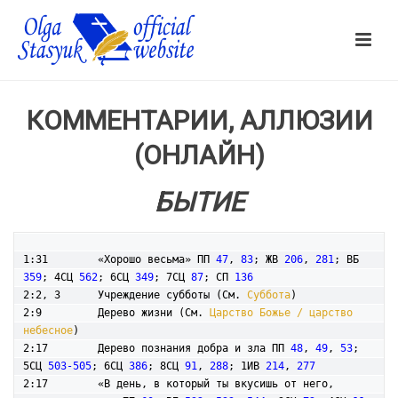
КОММЕНТАРИИ, АЛЛЮЗИИ
(ОНЛАЙН)
БЫТИЕ
1:31        «Хорошо весьма» ПП 
47
, 
83
; ЖВ 
206
, 
281
; ВБ 
359
; 4СЦ 
562
; 6СЦ 
349
; 7СЦ 
87
; СП 
136
2:2, 3      Учреждение субботы (См. 
Суббота
)

2:9         Дерево жизни (См. 
Царство Божье / царство 
небесное
)

2:17        Дерево познания добра и зла ПП 
48
, 
49
, 
53
; 
5СЦ 
503-505
; 6СЦ 
386
; 8СЦ 
91
, 
288
; 1ИВ 
214
, 
277
2:17        «В день, в который ты вкусишь от него, 