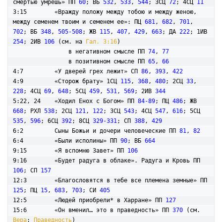
смертью умрешь» ПП 
60
; ВБ 
532
, 
533
, 
544
; 3СЦ 
72
; 4СЦ 
11
3:15        «Вражду положу между тобою и между женою, 
между семенем твоим и семенем ее»: ПЦ 
681
, 
682
, 
701
, 
702
; ВБ 
348
, 
505-508
; ЖВ 
115
, 
407
, 
429
, 
663
; ДА 
222
; 1ИВ 
254
; 2ИВ 
106
 (см. на 
Гал. 3:16
)

            	в негативном смысле ПП 
74
, 
77
            	в позитивном смысле ПП 
65
, 
66
4:7         «У дверей грех лежит» СП 
86
, 
393
, 
422
4:9         «Сторож брату» 1СЦ 
115
, 
368
, 
480
; 2СЦ 
33
, 
228
; 4СЦ 
69
, 
648
; 5СЦ 
459
, 
531
, 
569
; 2ИВ 
344
5:22, 24    «Ходил Енох с Богом» ПП 
84-89
; ПЦ 
486
; ЖВ 
668
; РХЛ 
538
; 2СЦ 
121
, 
122
; 3СЦ 
543
; 4СЦ 
547
, 
616
; 5СЦ 
535
, 
596
; 6СЦ 
392
; 8СЦ 
329-331
; СП 
388
, 
429
6:2         Сыны Божьи и дочери человеческие ПП 
81
, 
82
6:4         «Были исполины» ПП 
90
; ВБ 
664
9:15        «Я вспомню Завет» ПП 
106
9:16        «Будет радуга в облаке». Радуга и Кровь ПП 
106
; СП 
157
12:3        «Благословятся в тебе все племена земные» ПП 
125
; ПЦ 
15
, 
683
, 
703
; СИ 
405
12:5        «Людей приобрели* в Харране» ПП 
127
15:6        «Он вменил… это в праведность» ПП 
370
 (см. 
Вера
; 
Праведность
)
