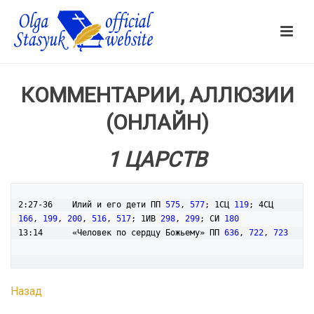
КОММЕНТАРИИ, АЛЛЮЗИИ
(ОНЛАЙН)
1 ЦАРСТВ
2:27-36    Илий и его дети ПП 
575
, 
577
; 1СЦ 
119
; 4СЦ 
166
, 
199
, 
200
, 
516
, 
517
; 1ИВ 
298
, 
299
; СИ 
180
13:14      «Человек по сердцу Божьему» ПП 
636
, 
722
, 
723
Назад