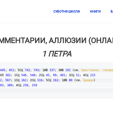
СУБОТНЯ ШКОЛА
КНИГИ
Б
ММЕНТАРИИ, АЛЛЮЗИИ (ОНЛА
1 ПЕТРА
445
, 
451
; 5СЦ 
742
, 
743
; 1ИВ 
337
; 3ИВ 
191
 (см. 
Христианин, соверш
ХЛ 
382
; 1СЦ 
546
, 
548
; 2СЦ 
45
, 
99
, 
401
; 3СЦ 
51
; 4СЦ 
215
2
, 
567
; 1СЦ 
162
; 2СЦ 
316
; 5СЦ 
162
; 1ИВ 
80
 (см. 
Одежда
)

93
, 
389
; 4СЦ 
258
, 
259