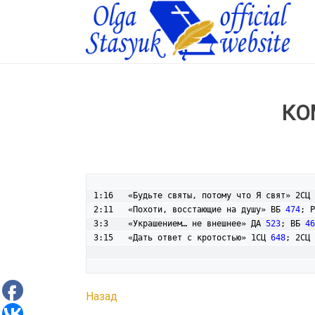
КО
1:16   «Будьте святы, потому что Я свят» 2СЦ 
2:11   «Похоти, восстающие на душу» ВБ 
474
; Р
3:3    «Украшением… не внешнее» ДА 
523
; ВБ 
46
3:15   «Дать ответ с кротостью» 1СЦ 
648
; 2СЦ 
Назад