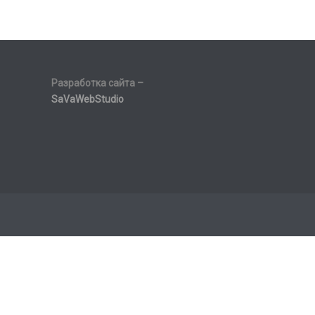
Разработка сайта –
SaVaWebStudio