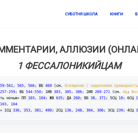
СУБОТНЯ ШКОЛА
КНИГИ
Б
ММЕНТАРИИ, АЛЛЮЗИИ (ОНЛА
1 ФЕССАЛОНИКИЙЦАМ
59-561
, 
565
, 
566
; ВБ 
469
 (см. 
Освящение / наделяемая праведность
257-259
; ВБ 
544-550
; 1ИВ 
303
, 
305
, 
306
; 2ИВ 
269-271
 (см. 
Ад
; 
Вос
ть ночью» ПП 
103
, 
104
; ЖВ 
635
; ДА 
260
; ВБ 
38
, 
371
; 5СЦ 
10
; 6СЦ 
1
103
, 
104
» 1СЦ 
336
, 
353
, 
381
, 
490
; 2СЦ 
136
, 
248
, 
304
, 
306
; 3СЦ 
239
; 4СЦ 
3