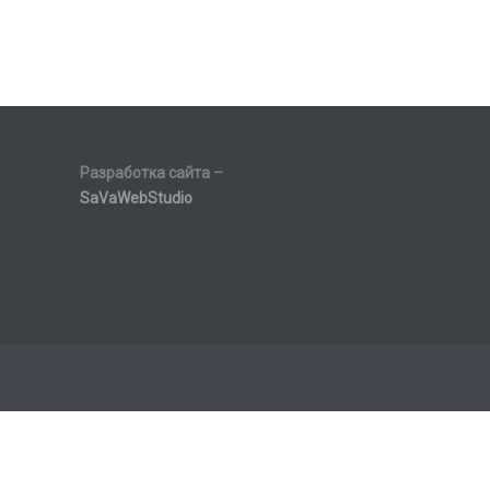
Разработка сайта –
SaVaWebStudio