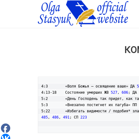
КО
4:3        «Воля Божья – освящение ваше» ДА 
5
4:13-18    Состояние умерших ЖВ 
527
, 
606
; ДА 
5:2        «День Господень так придет, как та
5:3        «Внезапно постигнет их пагуба» ПП 
5:22       «Избегать видимости / подобия* зла
485
, 
486
, 
491
; СП 
223