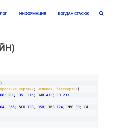
ЛОГ
ИНФОРМАЦИЯ
БОГДАН СТАСЮК
ЙН)
) 

кресение мертвых
; 
Человек, бессмертие
)

66
; 9СЦ 
135
, 
216
; 3ИВ 
413
; СП 
233
64
, 
365
; 5СЦ 
138
, 
358
; 1ИВ 
124
; 2ИВ 
30
; СИ 