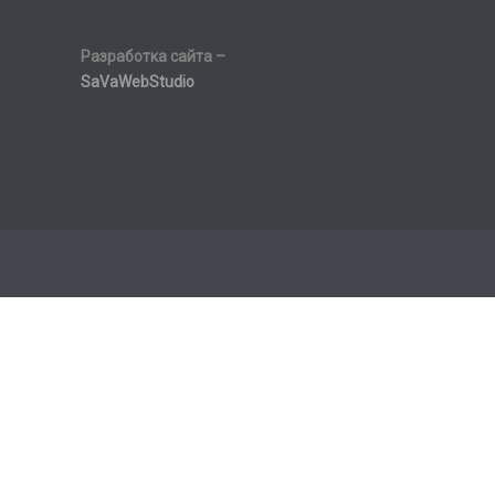
Разработка сайта –
SaVaWebStudio