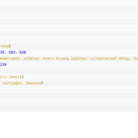
тины
)

39
, 
583
, 
638
мментарии, аллюзии, Книга Исаии
; 
Церковь: исторический обзор, Пе
239
ого Завета
)

 география, Ниневия
)
