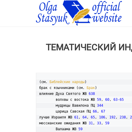
ТЕМАТИЧЕСКИЙ ИН
(см. 
Библейские народы
)

брак с язычниками (см. 
Брак
)

влияние Духа Святого ЖВ 
638
	волхвы с востока ЖВ 
59
, 
60
, 
63-65
	мудрецы Вавилона ПЦ 
344
	царица Савская ПЦ 
66
, 
67
лучше Израиля ЖВ 
61
, 
64
, 
65
, 
106
, 
192
, 
238
, 
2
мессианские ожидания ЖВ 
31
, 
33
, 
59
	Валаама ЖВ 
59