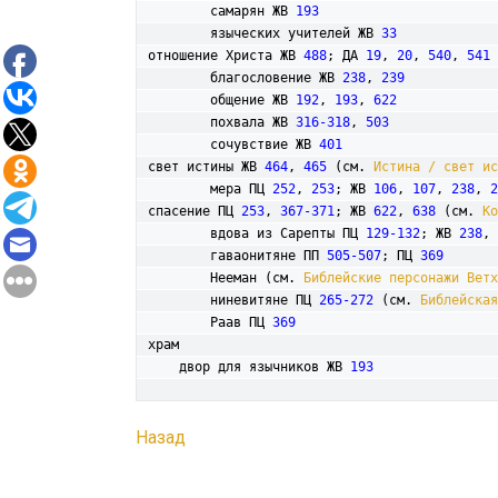
	самарян ЖВ 
193
	языческих учителей ЖВ 
33
отношение Христа ЖВ 
488
; ДА 
19
, 
20
, 
540
, 
541
	благословение ЖВ 
238
, 
239
	общение ЖВ 
192
, 
193
, 
622
	похвала ЖВ 
316-318
, 
503
	сочувствие ЖВ 
401
свет истины ЖВ 
464
, 
465
 (см. 
Истина / свет ис
	мера ПЦ 
252
, 
253
; ЖВ 
106
, 
107
, 
238
, 
2
спасение ПЦ 
253
, 
367-371
; ЖВ 
622
, 
638
 (см. 
Ко
	вдова из Сарепты ПЦ 
129-132
; ЖВ 
238
, 
	гаваонитяне ПП 
505-507
; ПЦ 
369
	Нееман (см. 
Библейские персонажи Ветх
	ниневитяне ПЦ 
265-272
 (см. 
Библейская
	Раав ПЦ 
369
храм

    двор для язычников ЖВ 
193
Назад