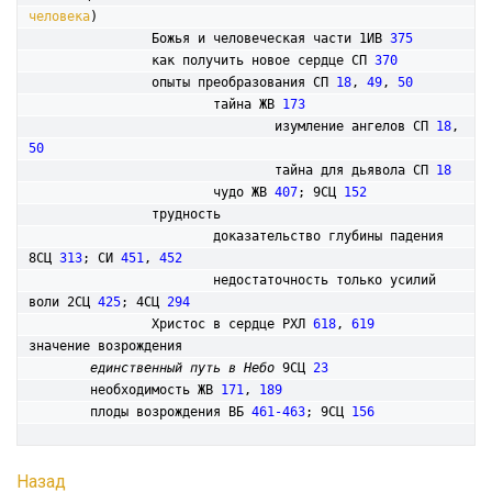
человека
)

		Божья и человеческая части 1ИВ 
375
		как получить новое сердце СП 
370
		опыты преобразования СП 
18
, 
49
, 
50
			тайна ЖВ 
173
				изумление ангелов СП 
18
, 
50
				тайна для дьявола СП 
18
			чудо ЖВ 
407
; 9СЦ 
152
		трудность

			доказательство глубины падения 
8СЦ 
313
; СИ 
451
, 
452
			недостаточность только усилий 
воли 2СЦ 
425
; 4СЦ 
294
		Христос в сердце РХЛ 
618
, 
619
значение возрождения

единственный путь в Небо
 9СЦ 
23
	необходимость ЖВ 
171
, 
189
	плоды возрождения ВБ 
461-463
; 9СЦ 
156
Назад