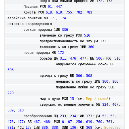
		подготовительный процесс ЖВ 
172
, 
173
	Писания РХЛ 
91
, 
447
	Христа РХЛ 
618
, 
619
, 
755
, 
782
, 
783
еврейские понятия ЖВ 
171
, 
174
естество возрожденного

	ветхая природа 1ИВ 
336
		влечение ко греху РХЛ 
516
		предрасположенность ко злу ДА 
273
		склонность ко греху 1ИВ 
360
	новая природа ЖВ 
172
		борьба ДА 
311
, 
476
, 
477
; ВБ 
506
; РХЛ 
516
нарушается греховный покой
 ВБ 
506
		вражда к греху ВБ 
506
, 
508
			ненависть ко греху 1ИВ 
360
, 
366
			подавление любви ко греху 5СЦ 
220
		мир в душе РХЛ 
15
 (см. 
Мир / покой
)

		сверхъестественные элементы ЖВ 
324
, 
407
, 
509
, 
510
	преобразования ПЦ 
233
, 
234
; ЖВ 
173
; ДА 
52
, 
53
, 
476
, 
477
; ВБ 
467
, 
468
; РХЛ 
6
, 
67
, 
256
, 
619
, 
760
, 
761
, 
781
; 4СЦ 
17
; 1ИВ 
336
, 
338
; 3ИВ 
136
; СП 
368
 (см. 
Естество 