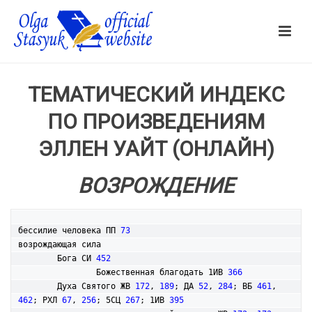
ТЕМАТИЧЕСКИЙ ИНДЕКС
ПО ПРОИЗВЕДЕНИЯМ
ЭЛЛЕН УАЙТ (ОНЛАЙН)
ВОЗРОЖДЕНИЕ
бессилие человека ПП 
73
возрождающая сила

	Бога СИ 
452
		Божественная благодать 1ИВ 
366
	Духа Святого ЖВ 
172
, 
189
; ДА 
52
, 
284
; ВБ 
461
, 
462
; РХЛ 
67
, 
256
; 5СЦ 
267
; 1ИВ 
395