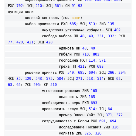
РХЛ 
702
; 1СЦ 
210
; 3СЦ 
561
; СИ 
91-93
функции воли

	волевой контроль (см. 
выше
)

	выбор произвести РХЛ 
685
; 5СЦ 
513
; 3ИВ 
135
внутренняя установка избирать
 5СЦ 
402
свобода выбора ПП 
48
, 
49
, 
331
, 
332
; РХЛ 
77
, 
420
, 
421
; 3СЦ 
428
			Адамова ПП 
48
, 
49
			гибели РХЛ 
710
, 
803
			господина РХЛ 
114
, 
571
			греха ПП 
421
; РХЛ 
693
	решение принять РХЛ 
549
, 
685
, 
694
; 2СЦ 
266
, 
294
; 
4СЦ 
35
, 
129
, 
543
, 
575
, 
584
; 5СЦ 
271
, 
513
, 
514
; 6СЦ 
62
, 
63
, 
65
; 7СЦ 
205
; СИ 
510
		мгновенные решения 2ИВ 
165
			опасность 2ИВ 
165
		необходимость веры РХЛ 
693
		произносить вслух 5СЦ 
514
; 7СЦ 
64
			пример Эллен Уайт 2СЦ 
371
, 
372
		сотрудничество с Богом РХЛ 
691
, 
694
			исследование Писания 2ИВ 
326
			молитва 2ИВ 
325
, 
326