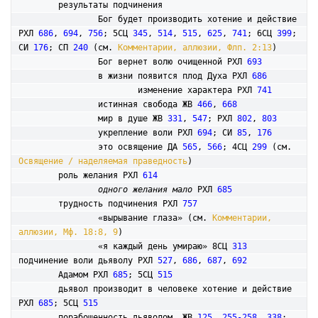
	результаты подчинения

		Бог будет производить хотение и действие 
РХЛ 
686
, 
694
, 
756
; 5СЦ 
345
, 
514
, 
515
, 
625
, 
741
; 6СЦ 
399
; 
СИ 
176
; СП 
240
 (см. 
Комментарии, аллюзии, Флп. 2:13
)

		Бог вернет волю очищенной РХЛ 
693
		в жизни появится плод Духа РХЛ 
686
			изменение характера РХЛ 
741
		истинная свобода ЖВ 
466
, 
668
		мир в душе ЖВ 
331
, 
547
; РХЛ 
802
, 
803
		укрепление воли РХЛ 
694
; СИ 
85
, 
176
		это освящение ДА 
565
, 
566
; 4СЦ 
299
 (см. 
Освящение / наделяемая праведность
)

	роль желания РХЛ 
614
одного желания мало
 РХЛ 
685
	трудность подчинения РХЛ 
757
		«вырывание глаза» (см. 
Комментарии, 
аллюзии, Мф. 18:8, 9
)

		«я каждый день умираю» 8СЦ 
313
подчинение воли дьяволу РХЛ 
527
, 
686
, 
687
, 
692
	Адамом РХЛ 
685
; 5СЦ 
515
	дьявол производит в человеке хотение и действие 
РХЛ 
685
; 5СЦ 
515
	порабощенность дьяволом  ЖВ 
125
, 
255-258
, 
338
; 