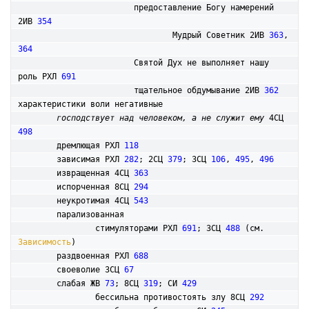
			предоставление Богу намерений 
2ИВ 
354
				Мудрый Советник 2ИВ 
363
, 
364
			Святой Дух не выполняет нашу 
роль РХЛ 
691
			тщательное обдумывание 2ИВ 
362
характеристики воли негативные

господствует над человеком, а не служит ему
 4СЦ 
498
	дремлющая РХЛ 
118
	зависимая РХЛ 
282
; 2СЦ 
379
; 3СЦ 
106
, 
495
, 
496
	извращенная 4СЦ 
363
	испорченная 8СЦ 
294
	неукротимая 4СЦ 
543
	парализованная

		стимуляторами РХЛ 
691
; 3СЦ 
488
 (см. 
Зависимость
)

	раздвоенная РХЛ 
688
	своеволие 3СЦ 
67
	слабая ЖВ 
73
; 8СЦ 
319
; СИ 
429
		бессильна противостоять злу 8СЦ 
292