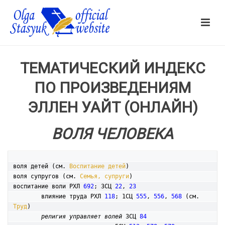
ТЕМАТИЧЕСКИЙ ИНДЕКС
ПО ПРОИЗВЕДЕНИЯМ
ЭЛЛЕН УАЙТ (ОНЛАЙН)
ВОЛЯ ЧЕЛОВЕКА
воля детей (см. 
Воспитание детей
)

воля супругов (см. 
Семья, супруги
)

воспитание воли РХЛ 
692
; 3СЦ 
22
, 
23
	влияние труда РХЛ 
118
; 1СЦ 
555
, 
556
, 
568
 (см. 
Труд
)

религия управляет волей
 3СЦ 
84