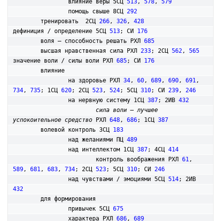
		влияние веры 5СЦ 
513
, 
578
, 
579
		помощь свыше 8СЦ 
292
	тренировать  2СЦ 
266
, 
326
, 
428
дефиниция / определение 5СЦ 
513
; СИ 
176
	воля – способность решать РХЛ 
685
	высшая нравственная сила РХЛ 
233
; 2СЦ 
562
, 
565
значение воли / силы воли РХЛ 
685
; СИ 
176
	влияние

		на здоровье РХЛ 
34
, 
60
, 
689
, 
690
, 
691
, 
734
, 
735
; 1СЦ 
620
; 2СЦ 
523
, 
524
; 5СЦ 
310
; СИ 
239
, 
246
		на нервную систему 1СЦ 
387
; 2ИВ 
432
сила воли – лучшее 
успокоительное средство
 РХЛ 
648
, 
686
; 1СЦ 
387
волевой контроль 3СЦ 
183
		над желаниями ПЦ 
489
		над интеллектом 1СЦ 
387
; 4СЦ 
414
			контроль воображения РХЛ 
61
, 
589
, 
681
, 
683
, 
734
; 2СЦ 
523
; 5СЦ 
310
; СИ 
246
		над чувствами / эмоциями 5СЦ 
514
; 2ИВ 
432
	для формирования

		привычек 5СЦ 
675
		характера РХЛ 
686
, 
689