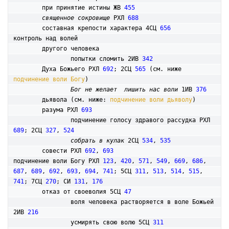
	при принятие истины ЖВ 
455
священное сокровище
 РХЛ 
688
	составная крепости характера 4СЦ 
656
контроль над волей

	другого человека

		попытки сломить 2ИВ 
342
	Духа Божьего РХЛ 
692
; 2СЦ 
565
 (см. ниже 
подчинение воли Богу
)

Бог не желает  лишить нас воли
 1ИВ 
376
	дьявола (см. ниже: 
подчинение воли дьяволу
)

	разума РХЛ 
693
		подчинение голосу здравого рассудка РХЛ 
689
; 2СЦ 
327
, 
524
собрать в кулак
 2СЦ 
534
, 
535
	совести РХЛ 
692
, 
693
подчинение воли Богу РХЛ 
123
, 
420
, 
571
, 
549
, 
669
, 
686
, 
687
, 
689
, 
692
, 
693
, 
694
, 
741
; 5СЦ 
311
, 
513
, 
514
, 
515
, 
741
; 7СЦ 
270
; СИ 
131
, 
176
	отказ от своеволия 5СЦ 
47
		воля человека растворяется в воле Божьей 
2ИВ 
216
		усмирять свою волю 5СЦ 
311