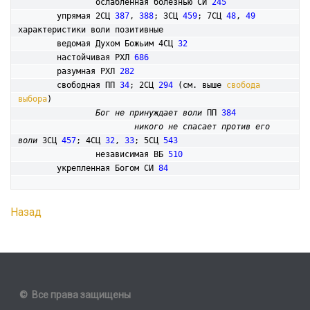
		ослабленная болезнью СИ 
245
	упрямая 2СЦ 
387
, 
388
; 3СЦ 
459
; 7СЦ 
48
, 
49
характеристики воли позитивные

	ведомая Духом Божьим 4СЦ 
32
	настойчивая РХЛ 
686
	разумная РХЛ 
282
	свободная ПП 
34
; 2СЦ 
294
 (см. выше 
свобода 
выбора
)

Бог не принуждает воли
 ПП 
384
никого не спасает против его 
воли
 3СЦ 
457
; 4СЦ 
32
, 
33
; 5СЦ 
543
		независимая ВБ 
510
	укрепленная Богом СИ 
84
Назад
© Все права защищены