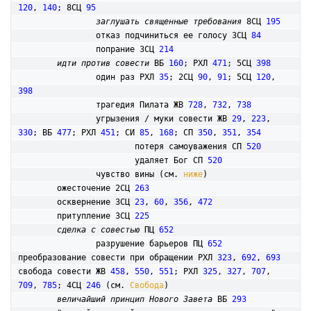
120
, 
140
; 8СЦ 
95
заглушать священные требования
 8СЦ 
195
		отказ подчиниться ее голосу 3СЦ 
84
		попрание 3СЦ 
214
идти против совести
 ВБ 
160
; РХЛ 
471
; 5СЦ 
398
		один раз РХЛ 
35
; 2СЦ 
90
, 
91
; 5СЦ 
120
, 
398
		трагедия Пилата ЖВ 
728
, 
732
, 
738
		угрызения / муки совести ЖВ 
29
, 
223
, 
330
; ВБ 
477
; РХЛ 
451
; СИ 
85
, 
168
; СП 
350
, 
351
, 
354
			потеря самоуважения СП 
520
			удаляет Бог СП 
520
		чувство вины (см. 
ниже
)

	ожесточение 2СЦ 
263
	осквернение 3СЦ 
23
, 
60
, 
356
, 
472
	притупление 3СЦ 
225
сделка с совестью
 ПЦ 
652
		разрушение барьеров ПЦ 
652
преобразование совести при обращении РХЛ 
323
, 
692
, 
693
свобода совести ЖВ 
458
, 
550
, 
551
; РХЛ 
325
, 
327
, 
707
, 
709
, 
785
; 4СЦ 
246
 (см. 
Свобода
)

величайший принцип Нового Завета
 ВБ 
293