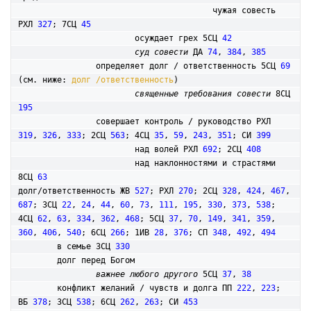
					чужая совесть 
РХЛ 
327
; 7СЦ 
45
			осуждает грех 5СЦ 
42
суд совести
 ДА 
74
, 
384
, 
385
		определяет долг / ответственность 5СЦ 
69
(см. ниже: 
долг /ответственность
)

священные требования совести
 8СЦ 
195
		совершает контроль / руководство РХЛ 
319
, 
326
, 
333
; 2СЦ 
563
; 4СЦ 
35
, 
59
, 
243
, 
351
; СИ 
399
			над волей РХЛ 
692
; 2СЦ 
408
			над наклонностями и страстями 
8СЦ 
63
долг/ответственность ЖВ 
527
; РХЛ 
270
; 2СЦ 
328
, 
424
, 
467
, 
687
; 3СЦ 
22
, 
24
, 
44
, 
60
, 
73
, 
111
, 
195
, 
330
, 
373
, 
538
; 
4СЦ 
62
, 
63
, 
334
, 
362
, 
468
; 5СЦ 
37
, 
70
, 
149
, 
341
, 
359
, 
360
, 
406
, 
540
; 6СЦ 
266
; 1ИВ 
28
, 
376
; СП 
348
, 
492
, 
494
	в семье 3СЦ 
330
	долг перед Богом

важнее любого другого
 5СЦ 
37
, 
38
	конфликт желаний / чувств и долга ПП 
222
, 
223
; 
ВБ 
378
; 3СЦ 
538
; 6СЦ 
262
, 
263
; СИ 
453