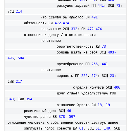
			рассудок здравый ПП 
441
; 3СЦ 
73
; 
7СЦ 
214
что сделал бы Христос
 СИ 
491
	обязанности СИ 
472-474
		неприятные 2СЦ 
312
; СИ 
472-474
	отношение к долгу / ответственности

		негативное

			безответственность ЖВ 
73
			боязнь взять на себя 3СЦ 
493-
496
, 
504
			пренебрежение ПП 
256
, 
441
		позитивное

			верность ПП 
222
, 
574
; 3СЦ 
23
; 
2ИВ 
217
стрелка компаса
 5СЦ 
406
долг станет удовольствием
 РХЛ 
343
; 1ИВ 
354
			отношение Христа СИ 
18
, 
19
	религиозный долг 3СЦ 
46
	чувство долга ВБ 
378
, 
597
отношение человека к собственной совести деструктивное

	заглушать голос совести ДА 
61
; 3СЦ 
51
, 
149
; 5СЦ 