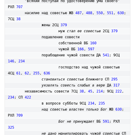
	"всякий поступай по удостоверению ума своего" 
РХЛ 
707
	насилие над совестью ЖВ 
487
, 
488
, 
550
, 
551
, 
630
; 
7СЦ 
38
		жены 2СЦ 
379
муж стал ее совестью
 2СЦ 
379
		подавление совести

			собственной ВБ 
160
			чужой ВБ 
166
, 
597
		порабощение чужой совести ДА 
541
; 9СЦ 
146
, 
234
			господство над чужой совестью 
4СЦ 
61
, 
62
, 
255
, 
636
становиться совестью ближнего
 СП 
295
уязвлять совесть слабых в вере
 ДА 
317
	независимость совести 7СЦ 
38
, 
45
, 
214
; 9СЦ 
222
, 
234
; СП 
422
		в вопросе субботы 9СЦ 
234
, 
235
над совестью властен только Бог
 ЖВ 
630
; 
РХЛ 
709
Бог не принуждает
 ВБ 
591
; РХЛ 
325
не дано манипулировать чужой совестью
 СП 