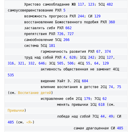
	Христово самообладание ЖВ 
117
, 
123
; 5СЦ 
482
самоусовершенствование РХЛ 
5
	возможность прогресса РХЛ 
244
; СИ 
129
	восстановление Божественного подобия РХЛ 
360
заставлять себя
 РХЛ 
662
	препятствия РХЛ 
726
, 
727
самообновление
 5СЦ 
266
	система 5СЦ 
181
		гармоничность развития РХЛ 
67
, 
374
	труд над собой РХЛ 
4
, 
628
; 1СЦ 
242
; 2СЦ 
127
, 
316
, 
321
, 
332
, 
646
; 3СЦ 
505
, 
506
; 4СЦ 
55
, 
64
, 
129
		активность общественная не заменит 4СЦ 
535
		видение Уайт Э. 2СЦ 
604
		влияние воспитания в детстве 2СЦ 
74
, 
75
(см. 
Воспитание детей
)

		исправление себя 2СЦ 
179
; 7СЦ 
62
			менять привычки 1СЦ 
618
 (см. 
Привычки
)

победа над собой
 7СЦ 
44
, 
49
; СИ 
485
 (см. 
«Я»
)

самая драгоценная
 СИ 
485