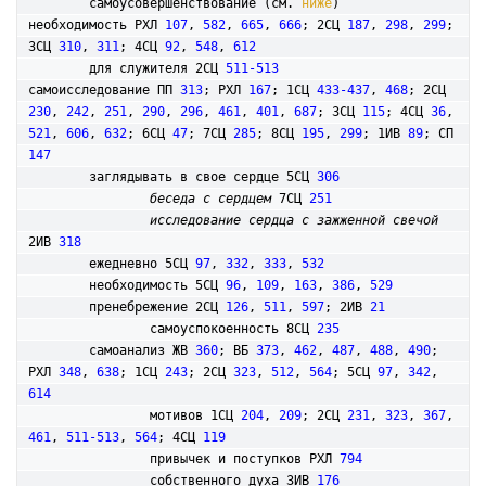
	самоусовершенствование (см. 
ниже
)

необходимость РХЛ 
107
, 
582
, 
665
, 
666
; 2СЦ 
187
, 
298
, 
299
; 
3СЦ 
310
, 
311
; 4СЦ 
92
, 
548
, 
612
	для служителя 2СЦ 
511-513
самоисследование ПП 
313
; РХЛ 
167
; 1СЦ 
433-437
, 
468
; 2СЦ 
230
, 
242
, 
251
, 
290
, 
296
, 
461
, 
401
, 
687
; 3СЦ 
115
; 4СЦ 
36
, 
521
, 
606
, 
632
; 6СЦ 
47
; 7СЦ 
285
; 8СЦ 
195
, 
299
; 1ИВ 
89
; СП 
147
	заглядывать в свое сердце 5СЦ 
306
беседа с сердцем
 7СЦ 
251
исследование сердца с зажженной свечой
2ИВ 
318
	ежедневно 5СЦ 
97
, 
332
, 
333
, 
532
	необходимость 5СЦ 
96
, 
109
, 
163
, 
386
, 
529
	пренебрежение 2СЦ 
126
, 
511
, 
597
; 2ИВ 
21
		самоуспокоенность 8СЦ 
235
	самоанализ ЖВ 
360
; ВБ 
373
, 
462
, 
487
, 
488
, 
490
; 
РХЛ 
348
, 
638
; 1СЦ 
243
; 2СЦ 
323
, 
512
, 
564
; 5СЦ 
97
, 
342
, 
614
		мотивов 1СЦ 
204
, 
209
; 2СЦ 
231
, 
323
, 
367
, 
461
, 
511-513
, 
564
; 4СЦ 
119
		привычек и поступков РХЛ 
794
		собственного духа 3ИВ 
176