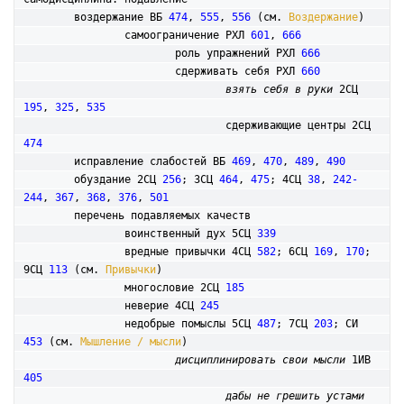
	воздержание ВБ 
474
, 
555
, 
556
 (см. 
Воздержание
)

		самоограничение РХЛ 
601
, 
666
			роль упражнений РХЛ 
666
			сдерживать себя РХЛ 
660
взять себя в руки
 2СЦ 
195
, 
325
, 
535
				сдерживающие центры 2СЦ 
474
	исправление слабостей ВБ 
469
, 
470
, 
489
, 
490
	обуздание 2СЦ 
256
; 3СЦ 
464
, 
475
; 4СЦ 
38
, 
242-
244
, 
367
, 
368
, 
376
, 
501
	перечень подавляемых качеств

		воинственный дух 5СЦ 
339
		вредные привычки 4СЦ 
582
; 6СЦ 
169
, 
170
; 
9СЦ 
113
 (см. 
Привычки
)

		многословие 2СЦ 
185
		неверие 4СЦ 
245
		недобрые помыслы 5СЦ 
487
; 7СЦ 
203
; СИ 
453
 (см. 
Мышление / мысли
)

дисциплинировать свои мысли
 1ИВ 
405
дабы не грешить устами