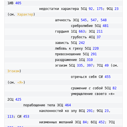
1ИВ 
405
		недостатки характера 5СЦ 
92
, 
175
; 9СЦ 
23
(см. 
Характер
)

			алчность 3СЦ 
545
, 
547
, 
548
				сребролюбие 5СЦ 
481
			гордыня 1СЦ 
663
; 3СЦ 
211
				грубость 4СЦ 
37
			зависть 5СЦ 
242
			любовь к греху 5СЦ 
220
			превозношение 5СЦ 
291
			раздражение 1СЦ 
310
			эгоизм 5СЦ 
335
, 
397
; 7СЦ 
49
 (см. 
Эгоизм
) 

				отречься себя СИ 
455
(см. 
«Я»
)

сражение с собой
 5СЦ 
82
				умерщвление своего «я» 
2СЦ 
425
	порабощение тела 3СЦ 
464
		наклонностей ко злу 8СЦ 
291
; 9СЦ 
23
, 
113
; СИ 
453
		низменных желаний 3СЦ 
84
; 6СЦ 
452
; 7СЦ 