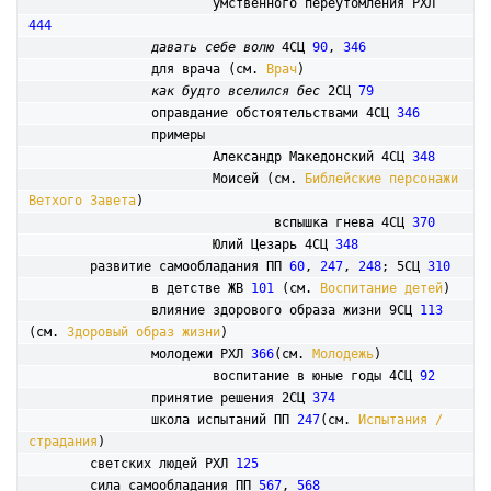
			умственного переутомления РХЛ 
444
давать себе волю
 4СЦ 
90
, 
346
		для врача (см. 
Врач
)

как будто вселился бес
 2СЦ 
79
		оправдание обстоятельствами 4СЦ 
346
		примеры

			Александр Македонский 4СЦ 
348
			Моисей (см. 
Библейские персонажи 
Ветхого Завета
)

				вспышка гнева 4СЦ 
370
			Юлий Цезарь 4СЦ 
348
	развитие самообладания ПП 
60
, 
247
, 
248
; 5СЦ 
310
		в детстве ЖВ 
101
 (см. 
Воспитание детей
) 

		влияние здорового образа жизни 9СЦ 
113
(см. 
Здоровый образ жизни
)

		молодежи РХЛ 
366
(см. 
Молодежь
)

 			воспитание в юные годы 4СЦ 
92
		принятие решения 2СЦ 
374
		школа испытаний ПП 
247
(см. 
Испытания / 
страдания
)

	светских людей РХЛ 
125
	сила самообладания ПП 
567
, 
568