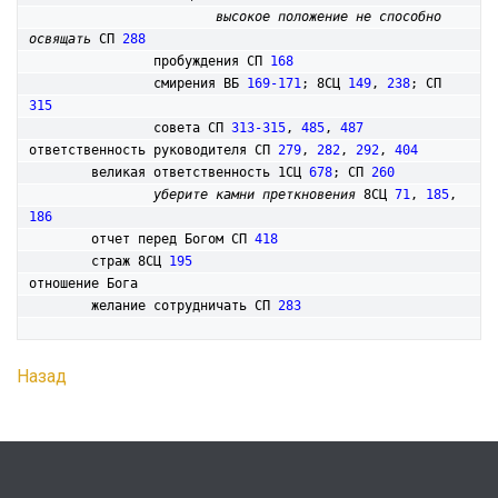
высокое положение не способно 
освящать
 СП 
288
		пробуждения СП 
168
		смирения ВБ 
169-171
; 8СЦ 
149
, 
238
; СП 
315
		совета СП 
313-315
, 
485
, 
487
ответственность руководителя СП 
279
, 
282
, 
292
, 
404
	великая ответственность 1СЦ 
678
; СП 
260
уберите камни преткновения
 8СЦ 
71
, 
185
, 
186
	отчет перед Богом СП 
418
	страж 8СЦ 
195
отношение Бога

	желание сотрудничать СП 
283
Назад