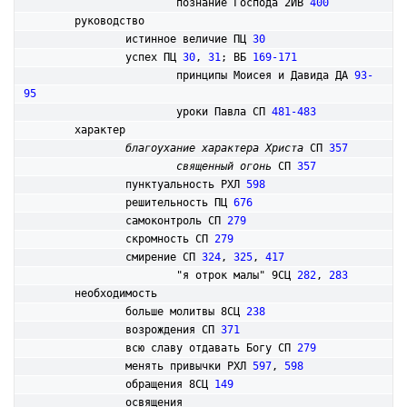
            		познание Господа 2ИВ 
400
	руководство

		истинное величие ПЦ 
30
		успех ПЦ 
30
, 
31
; ВБ 
169-171
			принципы Моисея и Давида ДА 
93-
95
			уроки Павла СП 
481-483
	характер

благоухание характера Христа
 СП 
357
священный огонь
 СП 
357
		пунктуальность РХЛ 
598
		решительность ПЦ 
676
		самоконтроль СП 
279
		скромность СП 
279
		смирение СП 
324
, 
325
, 
417
			"я отрок малы" 9СЦ 
282
, 
283
	необходимость

		больше молитвы 8СЦ 
238
		возрождения СП 
371
		всю славу отдавать Богу СП 
279
		менять привычки РХЛ 
597
, 
598
		обращения 8СЦ 
149
		освящения
