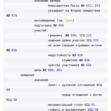
		значение Вечери

			Новозаветная Пасха ЖВ 
652
, 
653
			указывает на Второе пришествие 
ЖВ 
659
		ногоомовение (см. 
ниже
)

		подготовка ЖВ 
659
		участие

			грешника  ЖВ 
656
; 1СЦ 
215
лишение права участия
 1СЦ 
215
не всем сердцем служащих истине
ЖВ 
656
			недостойность ЖВ 
656
				служителя ЖВ 
656
			чувства участников ЖВ 
659
		цель ЖВ 
660
, 
661
	крещение

		значение

Завет – духовное соглашение
 6СЦ 
99
				новые отношения с Богом 
6СЦ 
98
монументальный столп
 6СЦ 
91
			«смерть и воскресение» 6СЦ 
98