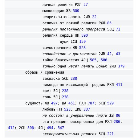
		личная религия РХЛ 
27
		милосердие ЖВ 
500
		непритязательность 2ИВ 
22
		отличия от ложной религии РХЛ 
85
религия постоянного прогресса
 5СЦ 
71
		религия сердца ПП 
590
			души 1СЦ 
159
		самоотречение ЖВ 
523
спокойствие и достоинство
 2ИВ 
42
, 
43
		тайна благочестия 4СЦ 
585
, 
586
только одна несет печать Божью
 2ИВ 
379
	образы / сравнения

		закваска 5СЦ 
238
		никогда не иссякающий  родник РХЛ 
411
		свет 5СЦ 
238
		соль 5СЦ 
238
	сущность ЖВ 
497
; ДА 
451
; РХЛ 
787
; 5СЦ 
529
		любовь ПП 
523
; 1ИВ 
337
не состоит в умерщвлении плоти
 ЖВ 
86
		это принцип повседневных дел РХЛ 
286
, 
412
; 2СЦ 
506
; 4СЦ 
494
, 
547
экспериментальная религия
 5СЦ 
221