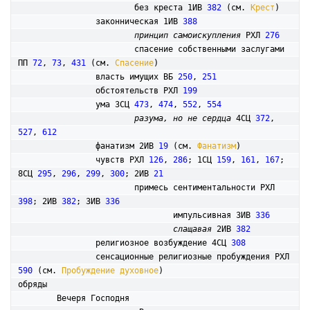
			без креста 1ИВ 
382
 (см. 
Крест
)

		законническая 1ИВ 
388
принцип самоискупления
 РХЛ 
276
			спасение собственными заслугами 
ПП 
72
, 
73
, 
431
 (см. 
Спасение
)

		власть имущих ВБ 
250
, 
251
		обстоятельств РХЛ 
199
		ума 3СЦ 
473
, 
474
, 
552
, 
554
разума, но не сердца
 4СЦ 
372
, 
527
, 
612
		фанатизм 2ИВ 
19
 (см. 
Фанатизм
)

		чувств РХЛ 
126
, 
286
; 1СЦ 
159
, 
161
, 
167
; 
8СЦ 
295
, 
296
, 
299
, 
300
; 2ИВ 
21
			примесь сентиментальности РХЛ 
398
; 2ИВ 
382
; 3ИВ 
336
				импульсивная 3ИВ 
336
слащавая
 2ИВ 
382
		религиозное возбуждение 4СЦ 
308
		сенсационные религиозные пробуждения РХЛ 
590
 (см. 
Пробуждение духовное
обряды

	Вечеря Господня
