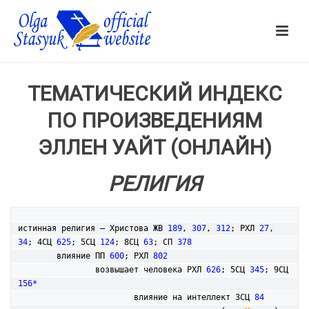
ТЕМАТИЧЕСКИЙ ИНДЕКС
ПО ПРОИЗВЕДЕНИЯМ
ЭЛЛЕН УАЙТ (ОНЛАЙН)
РЕЛИГИЯ
истинная религия – Христова ЖВ 
189
, 
307
, 
312
; РХЛ 
27
, 
34
; 4СЦ 
625
; 5СЦ 
124
; 8СЦ 
63
; СП 
378
	влияние ПП 
600
; РХЛ 
802
		возвышает человека РХЛ 
626
; 5СЦ 
345
; 9СЦ 
156*
			влияние на интеллект 3СЦ 
84