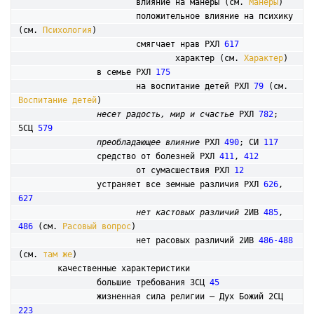
			влияние на манеры (см. 
Манеры
)

			положительное влияние на психику 
(см. 
Психология
)

			смягчает нрав РХЛ 
617
				характер (см. 
Характер
)

		в семье РХЛ 
175
			на воспитание детей РХЛ 
79
 (см. 
Воспитание детей
)

несет радость, мир и счастье
 РХЛ 
782
; 
5СЦ 
579
преобладающее влияние
 РХЛ 
490
; СИ 
117
		средство от болезней РХЛ 
411
, 
412
			от сумасшествия РХЛ 
12
		устраняет все земные различия РХЛ 
626
, 
627
нет кастовых различий
 2ИВ 
485
, 
486
 (см. 
Расовый вопрос
)

			нет расовых различий 2ИВ 
486-488
(см. 
там же
)

	качественные характеристики

		большие требования 3СЦ 
45
		жизненная сила религии – Дух Божий 2СЦ 
223