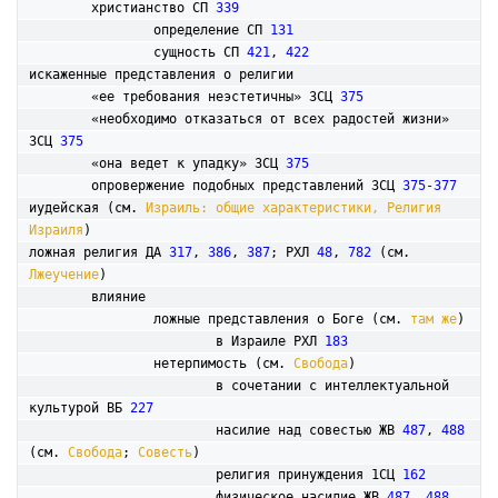
	христианство СП 
339
		определение СП 
131
		сущность СП 
421
, 
422
искаженные представления о религии

	«ее требования неэстетичны» 3СЦ 
375
	«необходимо отказаться от всех радостей жизни» 
3СЦ 
375
	«она ведет к упадку» 3СЦ 
375
	опровержение подобных представлений 3СЦ 
375-377
иудейская (см. 
Израиль: общие характеристики, Религия 
Израиля
ложная религия ДА 
317
, 
386
, 
387
; РХЛ 
48
, 
782
 (см. 
Лжеучение
)

	влияние

		ложные представления о Боге (см. 
там же
)

			в Израиле РХЛ 
183
		нетерпимость (см. 
Свобода
)

			в сочетании с интеллектуальной 
культурой ВБ 
227
			насилие над совестью ЖВ 
487
, 
488
(см. 
Свобода
; 
Совесть
)

			религия принуждения 1СЦ 
162
			физическое насилие ЖВ 
487
, 
488