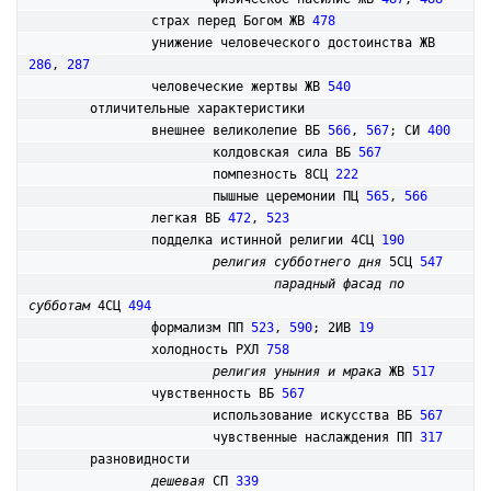
		страх перед Богом ЖВ 
478
		унижение человеческого достоинства ЖВ 
286
, 
287
		человеческие жертвы ЖВ 
540
	отличительные характеристики

		внешнее великолепие ВБ 
566
, 
567
; СИ 
400
			колдовская сила ВБ 
567
			помпезность 8СЦ 
222
			пышные церемонии ПЦ 
565
, 
566
		легкая ВБ 
472
, 
523
		подделка истинной религии 4СЦ 
190
религия субботнего дня
 5СЦ 
547
парадный фасад по 
субботам
 4СЦ 
494
		формализм ПП 
523
, 
590
; 2ИВ 
19
		холодность РХЛ 
758
религия уныния и мрака
 ЖВ 
517
		чувственность ВБ 
567
			использование искусства ВБ 
567
			чувственные наслаждения ПП 
317
	разновидности

дешевая
 СП 
339