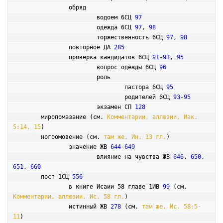
		обряд

			водоем 6СЦ 
97
			одежда 6СЦ 
97
, 
98
			торжественность 6СЦ 
97
, 
98
		повторное ДА 
285
		проверка кандидатов 6СЦ 
91-93
, 
95
			вопрос одежды 6СЦ 
96
			роль

				пастора 6СЦ 
95
				родителей 6СЦ 
93-95
			экзамен СП 
128
	миропомазание (см. 
Комментарии, аллюзии, Иак. 
5:14, 15
)

ногоомовение (см. 
там же, Ин. 13 гл.
)

		значение ЖВ 
644-649
			влияние на чувства ЖВ 
646
, 
650
, 
651
, 
660
	пост 1СЦ 
556
		в книге Исаии 58 главе 1ИВ 
99
 (см. 
Комментарии, аллюзии, Ис. 58 гл.
)

		истинный ЖВ 
278
 (см. 
там же, Ис. 58:5-
11
) 
