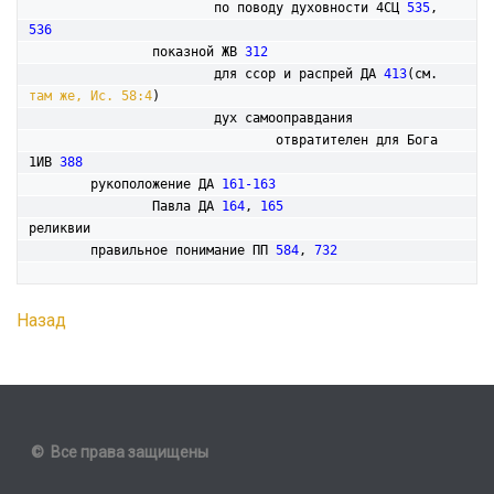
			по поводу духовности 4СЦ 
535
, 
536
		показной ЖВ 
312
			для ссор и распрей ДА 
413
(см. 
там же, Ис. 58:4
)

			дух самооправдания

				отвратителен для Бога 
1ИВ 
388
	рукоположение ДА 
161-163
		Павла ДА 
164
, 
165
реликвии

	правильное понимание ПП 
584
, 
732
Назад
© Все права защищены