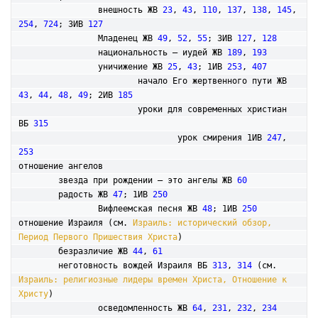
		внешность ЖВ 
23
, 
43
, 
110
, 
137
, 
138
, 
145
, 
254
, 
724
; 3ИВ 
127
		Младенец ЖВ 
49
, 
52
, 
55
; 3ИВ 
127
, 
128
		национальность – иудей ЖВ 
189
, 
193
		уничижение ЖВ 
25
, 
43
; 1ИВ 
253
, 
407
			начало Его жертвенного пути ЖВ 
43
, 
44
, 
48
, 
49
; 2ИВ 
185
			уроки для современных христиан 
ВБ 
315
				урок смирения 1ИВ 
247
, 
253
отношение ангелов

	звезда при рождении – это ангелы ЖВ 
60
	радость ЖВ 
47
; 1ИВ 
250
		Вифлеемская песня ЖВ 
48
; 1ИВ 
250
отношение Израиля (см. 
Израиль: исторический обзор, 
Период Первого Пришествия Христа
)

	безразличие ЖВ 
44
, 
61
	неготовность вождей Израиля ВБ 
313
, 
314
 (см. 
Израиль: религиозные лидеры времен Христа, Отношение к 
Христу
)

		осведомленность ЖВ 
64
, 
231
, 
232
, 
234