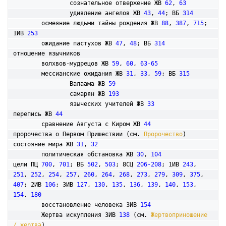
		сознательное отвержение ЖВ 
62
, 
63
		удивление ангелов ЖВ 
43
, 
44
; ВБ 
314
	осмеяние людьми тайны рождения ЖВ 
88
, 
387
, 
715
; 
1ИВ 
253
	ожидание пастухов ЖВ 
47
, 
48
; ВБ 
314
отношение язычников

	волхвов-мудрецов ЖВ 
59
, 
60
, 
63-65
	мессианские ожидания ЖВ 
31
, 
33
, 
59
; ВБ 
315
		Валаама ЖВ 
59
		самарян ЖВ 
193
		языческих учителей ЖВ 
33
перепись ЖВ 
44
	сравнение Августа с Киром ЖВ 
44
пророчества о Первом Пришествии (см. 
Пророчество
)

состояние мира ЖВ 
31
, 
32
	политическая обстановка ЖВ 
30
, 
104
цели ПЦ 
700
, 
701
; ВБ 
502
, 
503
; 8СЦ 
206-208
; 1ИВ 
243
, 
251
, 
252
, 
254
, 
257
, 
260
, 
264
, 
268
, 
273
, 
279
, 
309
, 
375
, 
407
; 2ИВ 
106
; 3ИВ 
127
, 
130
, 
135
, 
136
, 
139
, 
140
, 
153
, 
154
, 
180
	восстановление человека 3ИВ 
154
	Жертва искупления 3ИВ 
138
 (см. 
Жертвоприношение 
/ жертва
)
