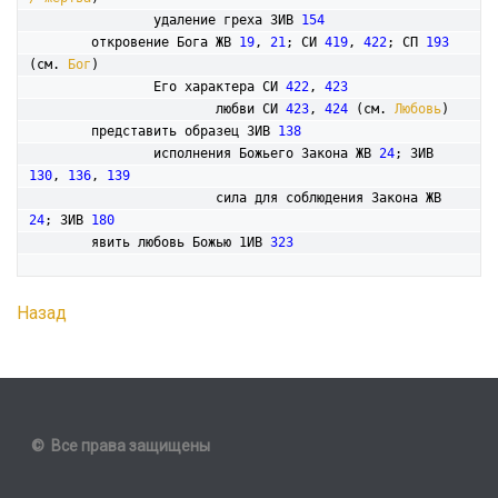
		удаление греха 3ИВ 
154
	откровение Бога ЖВ 
19
, 
21
; СИ 
419
, 
422
; СП 
193
(см. 
Бог
)

		Его характера СИ 
422
, 
423
			любви СИ 
423
, 
424
 (см. 
Любовь
)

	представить образец 3ИВ 
138
		исполнения Божьего Закона ЖВ 
24
; 3ИВ 
130
, 
136
, 
139
			сила для соблюдения Закона ЖВ 
24
; 3ИВ 
180
	явить любовь Божью 1ИВ 
323
Назад
© Все права защищены