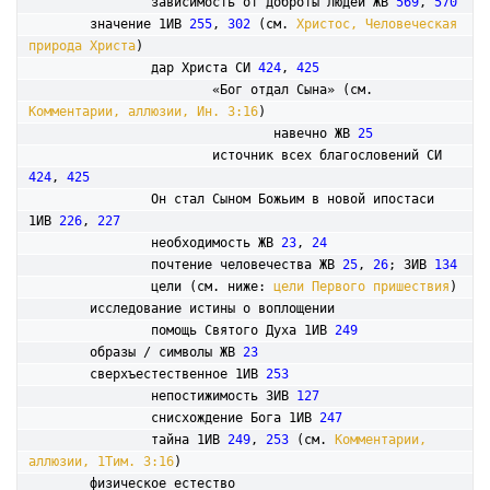
		зависимость от доброты людей ЖВ 
569
, 
570
	значение 1ИВ 
255
, 
302
 (см. 
Христос, Человеческая 
природа Христа
)

		дар Христа СИ 
424
, 
425
			«Бог отдал Сына» (см. 
Комментарии, аллюзии, Ин. 3:16
)

				навечно ЖВ 
25
			источник всех благословений СИ 
424
, 
425
		Он стал Сыном Божьим в новой ипостаси 
1ИВ 
226
, 
227
		необходимость ЖВ 
23
, 
24
		почтение человечества ЖВ 
25
, 
26
; 3ИВ 
134
		цели (см. ниже: 
цели Первого пришествия
)

	исследование истины о воплощении

		помощь Святого Духа 1ИВ 
249
	образы / символы ЖВ 
23
	сверхъестественное 1ИВ 
253
		непостижимость 3ИВ 
127
		снисхождение Бога 1ИВ 
247
		тайна 1ИВ 
249
, 
253
 (см. 
Комментарии, 
аллюзии, 1Тим. 3:16
)

	физическое естество
