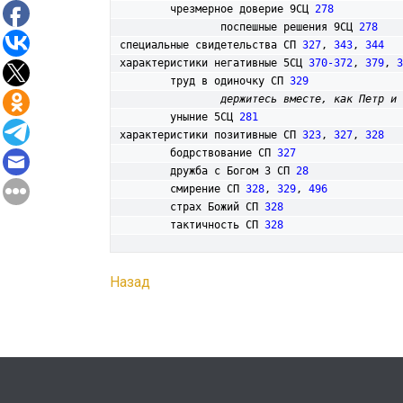
	чрезмерное доверие 9СЦ 
278
		поспешные решения 9СЦ 
278
специальные свидетельства СП 
327
, 
343
, 
344
характеристики негативные 5СЦ 
370-372
, 
379
, 
3
	труд в одиночку СП 
329
держитесь вместе, как Петр и 
	уныние 5СЦ 
281
характеристики позитивные СП 
323
, 
327
, 
328
	бодрствование СП 
327
	дружба с Богом 3 СП 
28
	смирение СП 
328
, 
329
, 
496
	страх Божий СП 
328
	тактичность СП 
328
Назад