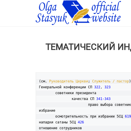
ТЕМАТИЧЕСКИЙ ИН
(см. 
Руководитель Церкви
; 
Служитель / пастор
)

Генеральной конференции СП 
322
, 
323
	советники президента

		качества СП 
341-343
			право выбора советни
избрание

	осмотрительность при избрании 5СЦ 
619
нападки сатаны 5СЦ 
426
отношение сотрудников
