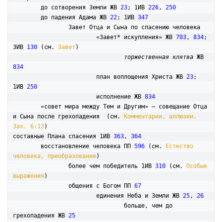
	до сотворения Земли ЖВ 
23
; 1ИВ 
226
, 
250
	до падения Адама ЖВ 
22
; 1ИВ 
347
		Завет Отца и Сына по спасению человека

			«Завет* искупления» ЖВ 
703
, 
834
; 
3ИВ 
130
 (см. 
Завет
)

торжественная клятва
 ЖВ 
834
			план воплощения Христа ЖВ 
23
; 
1ИВ 
250
			исполнение ЖВ 
834
	«совет мира между Тем и Другим» – совещание Отца 
и Сына после грехопадения  (см. 
Комментарии, аллюзии, 
Зах. 6:13
)

составные Плана спасения 1ИВ 
363
, 
364
	восстановление человека ПП 
596
 (см. 
Естество 
человека, преобразование
)

		более чем победитель 1ИВ 
310
 (см. 
Особые 
выражения
)	

		общения с Богом ПП 
67
			единения Неба и Земли ЖВ 
25
, 
26
				больше, чем до 
грехопадения ЖВ 
25