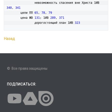
		невозможность спасения вне Христа 1ИВ 
340
, 
341
	цели ПП 
65
, 
78
, 
79
	цена ЖВ 
131
; 1ИВ 
289
, 
371
дорогостоящий план
 1ИВ 
323
Назад
© Все права защищены
ПОДПИСАТЬСЯ: