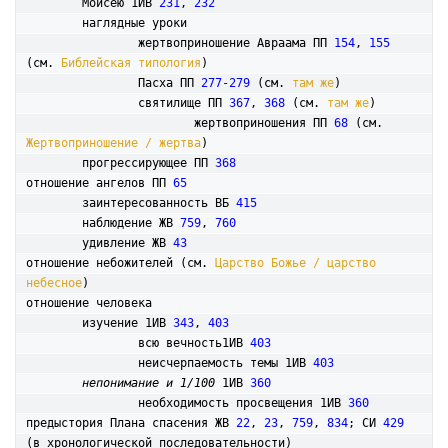
	Моисею 1ИВ 
231
, 
232
	наглядные уроки

		жертвоприношение Авраама ПП 
154
, 
155
(см. 
Библейская типология
)

		Пасха ПП 
277-279
 (см. 
там же
)

		святилище ПП 
367
, 
368
 (см. 
там же
)

			жертвоприношения ПП 
68
 (см. 
Жертвоприношение / жертва
)

	прогрессирующее ПП 
368
отношение ангелов ПП 
65
	заинтересованность ВБ 
415
	наблюдение ЖВ 
759
, 
760
	удивление ЖВ 
43
отношение небожителей (см. 
Царство Божье / царство 
небесное
)

отношение человека

	изучение 1ИВ 
343
, 
403
		всю вечность1ИВ 
403
		неисчерпаемость темы 1ИВ 
403
непонимание и 1/100
 1ИВ 
360
		необходимость просвещения 1ИВ 
360
предыстория Плана спасения ЖВ 
22
, 
23
, 
759
, 
834
; СИ 
429
(в хронологической последовательности)
