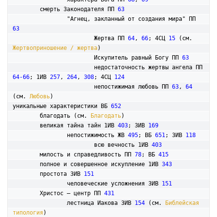
	смерть Законодателя ПП 
63
		"Агнец, закланный от создания мира" ПП 
63
			Жертва ПП 
64
, 
66
; 4СЦ 
15
 (см. 
Жертвоприношение / жертва
)

			Искупитель равный Богу ПП 
63
			недостаточность жертвы ангела ПП 
64-66
; 1ИВ 
257
, 
264
, 
308
; 4СЦ 
124
			непостижимая любовь ПП 
63
, 
64
(см. 
Любовь
)

уникальные характеристики ВБ 
652
	благодать (см. 
Благодать
)

	великая тайна тайн 1ИВ 
403
; 3ИВ 
169
		непостижимость ЖВ 
495
; ВБ 
651
; 3ИВ 
118
			всю вечность 1ИВ 
403
	милость и справедливость ПП 
78
; ВБ 
415
	полное и совершенное искупление 1ИВ 
343
	простота 3ИВ 
151
		человеческие усложнения 3ИВ 
151
	Христос – центр ПП 
431
		лестница Иакова 3ИВ 
154
 (см. 
Библейская 
типология
)
