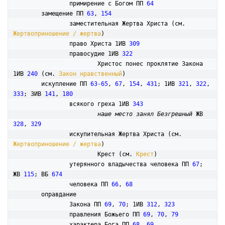
		примирение с Богом ПП 
64
	замещение ПП 
63
, 
154
		заместительная Жертва Христа (см. 
Жертвоприношение / жертва
)

		право Христа 1ИВ 
309
		правосудие 1ИВ 
322
			Христос понес проклятие Закона 
1ИВ 
240
 (см. 
Закон нравственный
)

	искупление ПП 
63-65
, 
67
, 
154
, 
431
; 1ИВ 
321
, 
322
, 
333
; 3ИВ 
141
, 
180
		всякого греха 1ИВ 
343
наше место занял Безгрешный
 ЖВ 
328
, 
329
		искупительная Жертва Христа (см. 
Жертвоприношение / жертва
)

			Крест (см. 
Крест
)

		утерянного владычества человека ПП 
67
; 
ЖВ 
115
; ВБ 
674
		человека ПП 
66
, 
68
	оправдание

		Закона ПП 
69
, 
70
; 1ИВ 
312
, 
323
		правления Божьего ПП 
69
, 
70
, 
79
		характера Бога ПП 
68
, 
69