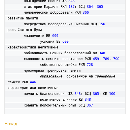
	благодеяний Божьих ЖВ 
348
	в истории Израиля РХЛ 
187
; 6СЦ 
364
, 
365
	человеческой добродетели РХЛ 
366
развитие памяти

	посредством исследования Писания 8СЦ 
156
роль Святого Духа

	«напомнит» ВБ 
600
		условия ВБ 
600
характеристики негативные

	забывчивость Божьих благословений ЖВ 
348
	склонность помнить негативное РХЛ 
459
, 
789
, 
790
		собственные ошибки РХЛ 
728
	чрезмерная тренировка памяти

образование, основанное на тренировке 
памяти
 РХЛ 
446
характеристики позитивные

	помнить благословения ЖВ 
348
; 6СЦ 
365
; СИ 
100
		позитивное влияние ЖВ 
348
	хранить положительный опыт 6СЦ 
367
Назад