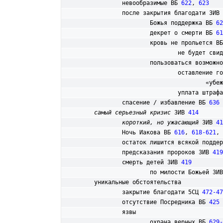
		невообразимые ВБ 
622
, 
623
		после закрытия благодати 3ИВ 
			Божья поддержка ВБ 
62
			декрет о смерти ВБ 
61
			кровь не прольется В
				не будет с
			пользоваться возмож
				оставление 
					
				уплата штра
		спасение / избавление ВБ 
636
самый серьезный кризис
 3ИВ 
414
короткий, но ужасающий
 3ИВ 
41
		Ночь Иакова ВБ 
616
, 
618-621
, 
		остаток лишится всякой подде
		предсказания пророков 3ИВ 
419
		смерть детей 3ИВ 
419
			по милости Божьей 3И
	уникальные обстоятельства

		закрытие благодати 5СЦ 
472-47
		отсутствие Посредника ВБ 
425
		язвы

			охрана верных ВБ 
629-