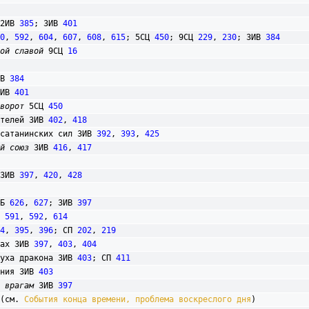
2ИВ 
385
; 3ИВ 
401
0
, 
592
, 
604
, 
607
, 
608
, 
615
; 5СЦ 
450
; 9СЦ 
229
, 
230
; 3ИВ 
384
ой славой
 9СЦ 
16
ИВ 
384
3ИВ 
401
ворот
 5СЦ 
450
ителей 3ИВ 
402
, 
418
ия сатанинских сил 3ИВ 
392
, 
393
, 
425
й союз
 3ИВ 
416
, 
417
 3ИВ 
397
, 
420
, 
428
ВБ 
626
, 
627
; 3ИВ 
397
 
591
, 
592
, 
614
4
, 
395
, 
396
; СП 
202
, 
219
вах 3ИВ 
397
, 
403
, 
404
е духа дракона 3ИВ 
403
; СП 
411
ления 3ИВ 
403
 врагам
 3ИВ 
397
 (см. 
События конца времени, проблема воскреслого дня
)
