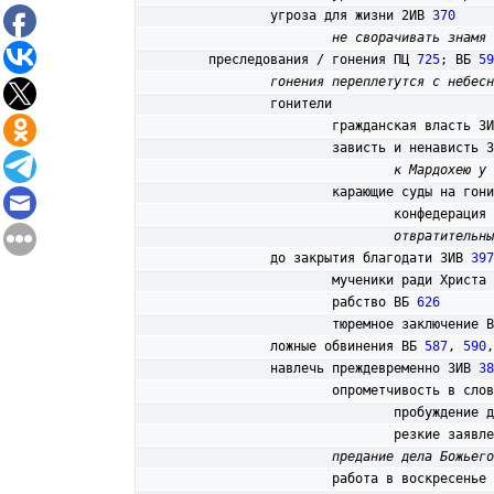
		угроза для жизни 2ИВ 
370
не сворачивать знамя
 
	преследования / гонения ПЦ 
725
; ВБ 
59
гонения переплетутся с небесн
		гонители

			гражданская власть 3
			зависть и ненависть 
к Мардохею у 
			карающие суды на гон
				конфедерац
отвратительны
		до закрытия благодати 3ИВ 
397
			мученики ради Христа
			рабство ВБ 
626
			тюремное заключение 
		ложные обвинения ВБ 
587
, 
590
,
		навлечь преждевременно 3ИВ 
38
			опрометчивость в сло
				пробуждени
				резкие заяв
предание дела Божьего
			работа в воскресенье