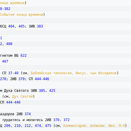
онце времени
)

0-382
События конца времени
)

6СЦ 
404
, 
405
; 3ИВ 
383
1
2
, 
408
м гнетом ВБ 
622
 
407
 СП 
37-40
 (см. 
Библейская типология, Иисус, сын Иоседеков
)

278
; 2ИВ 
379
; СП 
444-446
вом Духа Святого 3ИВ 
385
, 
425
дь (см. 
Дух Святой
)

 СП 
444-446
аздоров
 2ИВ 
374
 трудитесь и молитесь
 2ИВ 
370
, 
372
СЦ 
209
, 
210
, 
212
, 
474
, 
475
 (см. 
Комментарии, аллюзии, Иез. 9:4
)
