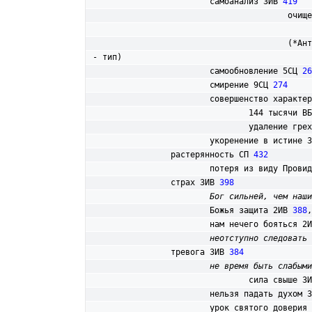
			самоанализ 3ИВ 
419
					о
					(*Антитип - объект: личность, событие, явление и т. д., - на который указывал определенный ветхозаветный прообраз 
- тип)

			самообновление 5СЦ 
26
			смирение 9СЦ 
274
			совершенство характе
				144 тысячи В
				удаление гр
			укоренение в истине 
		растерянность СП 
432
			потеря из виду Прови
		страх 3ИВ 
398
Бог сильней, чем наши
			Божья защита 2ИВ 
388
,
			нам нечего бояться 2
неотступно следовать 
		тревога 3ИВ 
384
не время быть слабыми
				сила свыше 3
			нельзя падать духом 
			урок святого доверия