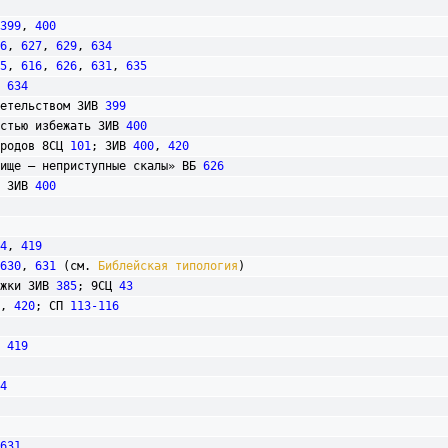
399
, 
400
6
, 
627
, 
629
, 
634
5
, 
616
, 
626
, 
631
, 
635
Б 
634
видетельством 3ИВ 
399
ностью избежать 3ИВ 
400
городов 8СЦ 
101
; 3ИВ 
400
, 
420
«убежище – неприступные скалы» ВБ 
626
фа 3ИВ 
400
4
, 
419
630
, 
631
 (см. 
Библейская типология
)

ржки 3ИВ 
385
; 9СЦ 
43
, 
420
; СП 
113-116
В 
419
4
631