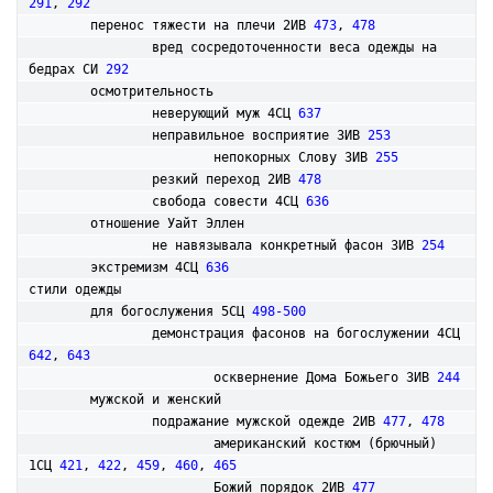
291
, 
292
	перенос тяжести на плечи 2ИВ 
473
, 
478
		вред сосредоточенности веса одежды на 
бедрах СИ 
292
	осмотрительность

		неверующий муж 4СЦ 
637
		неправильное восприятие 3ИВ 
253
			непокорных Слову 3ИВ 
255
		резкий переход 2ИВ 
478
		свобода совести 4СЦ 
636
	отношение Уайт Эллен

		не навязывала конкретный фасон 3ИВ 
254
	экстремизм 4СЦ 
636
стили одежды

	для богослужения 5СЦ 
498-500
		демонстрация фасонов на богослужении 4СЦ 
642
, 
643
			осквернение Дома Божьего 3ИВ 
244
	мужской и женский

		подражание мужской одежде 2ИВ 
477
, 
478
			американский костюм (брючный) 
1СЦ 
421
, 
422
, 
459
, 
460
, 
465
			Божий порядок 2ИВ 
477