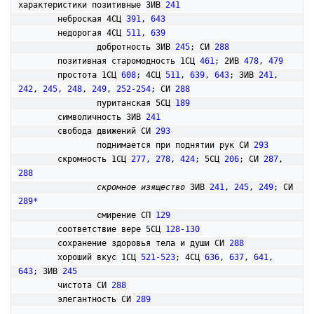
характеристики позитивные 3ИВ 
241
	неброская 4СЦ 
391
, 
643
	недорогая 4СЦ 
511
, 
639
		добротность 3ИВ 
245
; СИ 
288
	позитивная старомодность 1СЦ 
461
; 2ИВ 
478
, 
479
	простота 1СЦ 
608
; 4СЦ 
511
, 
639
, 
643
; 3ИВ 
241
, 
242
, 
245
, 
248
, 
249
, 
252-254
; СИ 
288
		пуританская 5СЦ 
189
	символичность 3ИВ 
241
	свобода движений СИ 
293
		поднимается при поднятии рук СИ 
293
	скромность 1СЦ 
277
, 
278
, 
424
; 5СЦ 
206
; СИ 
287
, 
288
скромное изящество
 3ИВ 
241
, 
245
, 
249
; СИ 
289*
		смирение СП 
129
	соответствие вере 5СЦ 
128-130
	сохранение здоровья тела и души СИ 
288
	хороший вкус 1СЦ 
521-523
; 4СЦ 
636
, 
637
, 
641
, 
643
; 3ИВ 
245
	чистота СИ 
288
	элегантность СИ 
289