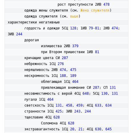
			рост преступности 2ИВ 
478
	одежда жены служителя (см. 
Жена служителя
)

	одежда служителя (см. 
выше
)

характеристики негативные

гордость в одежде
 5СЦ 
128
; 1ИВ 
79-81
; 2ИВ 
474
; 
3ИВ 
244
	дорогая

		излишества 2ИВ 
379
		при Втором пришествии 1ИВ 
81
	кричащие цвета СИ 
287
	небрежность 1СЦ 
276
	неряшливость 2ИВ 
474
, 
475
	нескромность 1СЦ 
188
, 
189
		облегающая 1СЦ 
464
		привлекающая внимание СИ 
287
; СП 
131
	несовместимость с верой 4СЦ 
648
; 5СЦ 
130
, 
131
пугала
 1СЦ 
464
	светскость 1СЦ 
131
, 
458
, 
459
; 4СЦ 
633
, 
634
	странности 1СЦ 
425
; 3ИВ 
243
, 
244
	тщеславие 4СЦ 
628
		Соломона 4СЦ 
628
	экстравагантность 1СЦ 
20
, 
21
; 4СЦ 
630
, 
645