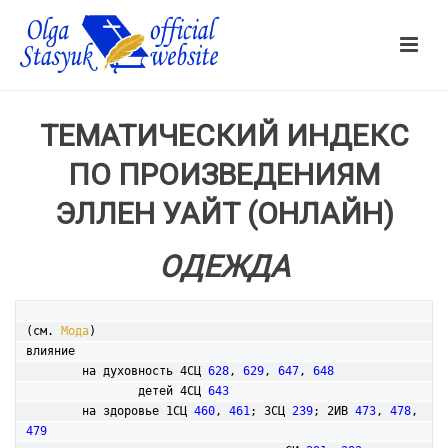
ТЕМАТИЧЕСКИЙ ИНДЕКС
ПО ПРОИЗВЕДЕНИЯМ
ЭЛЛЕН УАЙТ (ОНЛАЙН)
ОДЕЖДА
(см. 
Мода
)

влияние

	на духовность 4СЦ 
628
, 
629
, 
647
, 
648
		детей 4СЦ 
643
	на здоровье 1СЦ 
460
, 
461
; 3СЦ 
239
; 2ИВ 
473
, 
478
, 
479