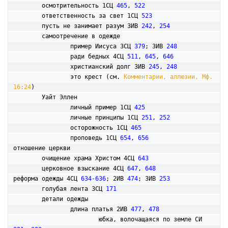
	осмотрительность 1СЦ 
465
, 
522
	ответственность за свет 1СЦ 
523
	пусть не занимает разум 3ИВ 
242
, 
254
	самоотречение в одежде

		пример Иисуса 3СЦ 
379
; 3ИВ 
248
		ради бедных 4СЦ 
511
, 
645
, 
646
		христианский долг 3ИВ 
245
, 
248
		это крест (см. 
Комментарии, аллюзии, Мф. 
16:24
)

	Уайт Эллен

		личный пример 1СЦ 
425
		личные принципы 1СЦ 
251
, 
252
		осторожность 1СЦ 
465
		проповедь 1СЦ 
654
, 
656
отношение церкви

	очищение храма Христом 4СЦ 
643
	церковное взыскание 4СЦ 
647
, 
648
реформа одежды 4СЦ 
634-636
; 2ИВ 
474
; 3ИВ 
253
	голубая лента 3СЦ 
171
	детали одежды

		длина платья 2ИВ 
477
, 
478
			юбка, волочащаяся по земле СИ 