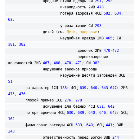
		вредные стили одежды СИ 
291
, 
292
			инвалидность 2ИВ 
478
			потеря здоровья 4СЦ 
582
, 
634
, 
635
			угроза жизни СИ 
293
		детей (см. 
Дети, здоровье
)

			неудобная одежда 2ИВ 
465
; СИ 
381
, 
382
				девочек 2ИВ 
470-472
				переохлаждение 
конечностей 2ИВ 
467
, 
468
, 
470
, 
471
; СИ 
382
		нарушение законов природы

			нарушение Десяти Заповедей 3СЦ 
51
	на характер 1СЦ 
188
; 4СЦ 
639
, 
640
, 
643-647
; 2ИВ 
475
, 
476
	плохой пример 1СЦ 
276
, 
278
		искушение для бедных 4СЦ 
631
, 
642
	потеря времени 4СЦ 
630
, 
639
, 
640
, 
646
, 
647
; 5СЦ 
162
	финансовые расходы 4СЦ 
639
, 
640
; 6СЦ 
441
; 3ИВ 
248
		ответственность перед Богом 3ИВ 
244