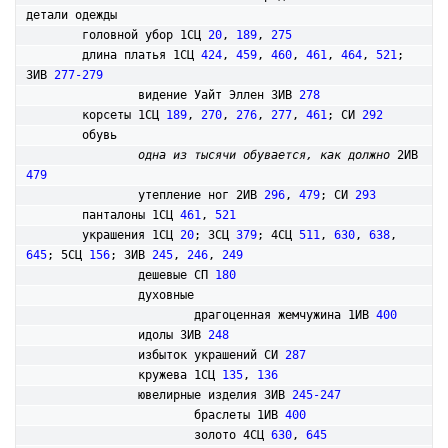
детали одежды

	головной убор 1СЦ 
20
, 
189
, 
275
	длина платья 1СЦ 
424
, 
459
, 
460
, 
461
, 
464
, 
521
; 
3ИВ 
277-279
		видение Уайт Эллен 3ИВ 
278
	корсеты 1СЦ 
189
, 
270
, 
276
, 
277
, 
461
; СИ 
292
	обувь

одна из тысячи обувается, как должно
 2ИВ 
479
		утепление ног 2ИВ 
296
, 
479
; СИ 
293
	панталоны 1СЦ 
461
, 
521
	украшения 1СЦ 
20
; 3СЦ 
379
; 4СЦ 
511
, 
630
, 
638
, 
645
; 5СЦ 
156
; 3ИВ 
245
, 
246
, 
249
		дешевые СП 
180
		духовные

			драгоценная жемчужина 1ИВ 
400
		идолы 3ИВ 
248
		избыток украшений СИ 
287
		кружева 1СЦ 
135
, 
136
 		ювелирные изделия 3ИВ 
245-247
			браслеты 1ИВ 
400
			золото 4СЦ 
630
, 
645