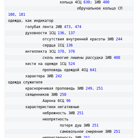
			кольца 4СЦ 
630
; 1ИВ 
400
				обручальное кольцо СП 
180
, 
181
одежда, как индикатор

	голубая лента 2ИВ 
473
, 
474
	духовности 1СЦ 
136
, 
137
		отсутствия внутренней красоты 3ИВ 
244
		сердца 1СЦ 
136
	интеллекта 3СЦ 
370
, 
376
сколь многие лишены рассудка
 1ИВ 
400
	кисти на одежде 1СЦ 
524
		проповедь одеждой 4СЦ 
641
	характера 3ИВ 
242
одежда служителя

	красноречивая проповедь 3ИВ 
249
, 
251
	священников 3ИВ 
250
		Аарона 6СЦ 
96
	характеристики негативные

		небрежность 3ИВ 
251
		неопрятность

			потеря душ 3ИВ 
251
самовольное смирение
 3ИВ 
251
		неприглядность 3ИВ 
251