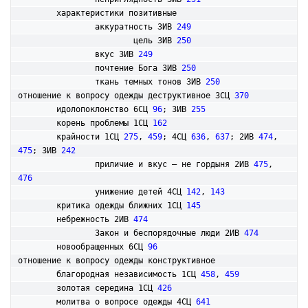
	характеристики позитивные

		аккуратность 3ИВ 
249
			цель 3ИВ 
250
		вкус 3ИВ 
249
		почтение Бога 3ИВ 
250
		ткань темных тонов 3ИВ 
250
отношение к вопросу одежды деструктивное 3СЦ 
370
	идолопоклонство 6СЦ 
96
; 3ИВ 
255
	корень проблемы 1СЦ 
162
	крайности 1СЦ 
275
, 
459
; 4СЦ 
636
, 
637
; 2ИВ 
474
, 
475
; 3ИВ 
242
		приличие и вкус – не гордыня 2ИВ 
475
, 
476
		унижение детей 4СЦ 
142
, 
143
	критика одежды ближних 1СЦ 
145
	небрежность 2ИВ 
474
		Закон и беспорядочные люди 2ИВ 
474
	новообращенных 6СЦ 
96
отношение к вопросу одежды конструктивное

	благородная независимость 1СЦ 
458
, 
459
	золотая середина 1СЦ 
426
	молитва о вопросе одежды 4СЦ 
641