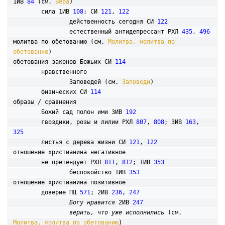
1ИВ 
84
 (см. 
Вера
)

	сила 1ИВ 
108
; СИ 
121
, 
122
		действенность сегодня СИ 
122
		естественный антидепрессант РХЛ 
435
, 
496
молитва по обетованию (см. 
Молитва, молитва по 
обетованию
)

обетования законов Божьих СИ 
114
	нравственного

		Заповедей (см. 
Заповеди
)

	физических СИ 
114
образы / сравнения

	Божий сад полон ими 3ИВ 
192
	гвоздики, розы и лилии РХЛ 
807
, 
808
; 3ИВ 
163
, 
325
	листья с дерева жизни СИ 
121
, 
122
отношение христианина негативное

	не претендует РХЛ 
811
, 
812
; 1ИВ 
353
		беспокойство 1ИВ 
353
отношение христианина позитивное

	доверие ПЦ 
571
; 2ИВ 
236
, 
247
Богу нравится
 2ИВ 
247
верить, что уже исполнились
 (см. 
Молитва, молитва по обетованию
)
