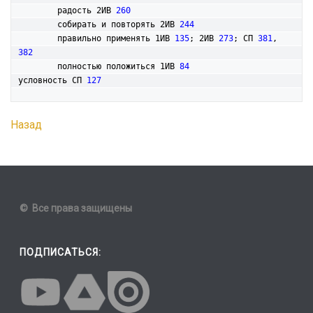
	радость 2ИВ 
260
	собирать и повторять 2ИВ 
244
	правильно применять 1ИВ 
135
; 2ИВ 
273
; СП 
381
, 
382
	полностью положиться 1ИВ 
84
условность СП 
127
Назад
© Все права защищены
ПОДПИСАТЬСЯ: