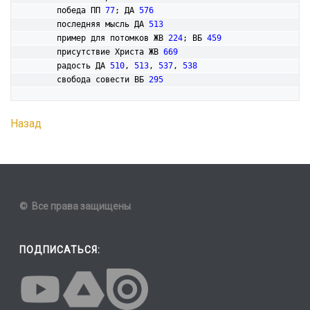
	победа ПП 
77
; ДА 
576
	последняя мысль ДА 
513
	пример для потомков ЖВ 
224
; ВБ 
459
	присутствие Христа ЖВ 
669
	радость ДА 
510
, 
513
, 
537
, 
538
	свобода совести ВБ 
295
Назад
© Все права защищены
ПОДПИСАТЬСЯ: