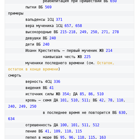
		реабилитация при Пришествии ВБ 
650
	пытки ВБ 
569
примеры

	вальденсы 1СЦ 
371
	вера мученика 1СЦ 
657
, 
658
	высокородные ВБ 
215-218
, 
249
, 
250
, 
271
, 
278
	девушки ВБ 
240
	дети ВБ 
240
	Иоанн Креститель – первый мученик ЖВ 
214
		наивысшая честь ЖВ 
225
	мученики последнего времени (см. 
Остаток, 
остаток в конце времени
)

смерть

	верность 4СЦ 
336
	видения ВБ 
41
	источник силы ЖВ 
354
; ДА 
85
, 
86
, 
510
	кровь – семя ДА 
101
, 
510
, 
511
; ВБ 
42
, 
78
, 
110
, 
240
, 
249
, 
250
		в последнее время не повторится ВБ 
630
, 
634
	отрешенность ДА 
100
, 
101
, 
511
, 
512
	пение ВБ 
41
, 
109
, 
110
, 
115
	пепел в море ВБ 
95
, 
96
, 
110
, 
115
, 
163