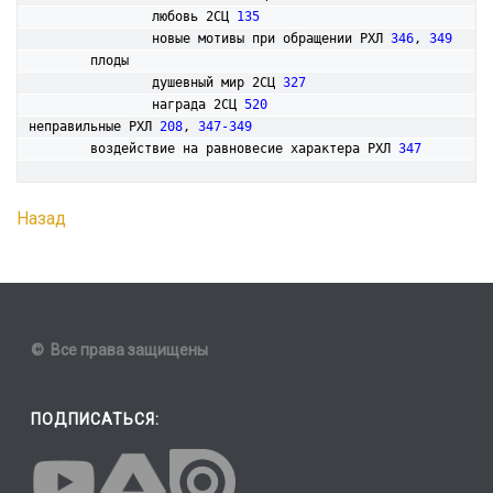
		любовь 2СЦ 
135
		новые мотивы при обращении РХЛ 
346
, 
349
	плоды

		душевный мир 2СЦ 
327
		награда 2СЦ 
520
неправильные РХЛ 
208
, 
347-349
	воздействие на равновесие характера РХЛ 
347
Назад
© Все права защищены
ПОДПИСАТЬСЯ: