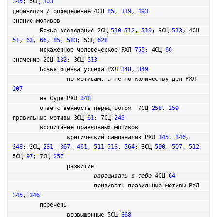
345
; 5СЦ 
103
дефиниция / определение 4СЦ 
85
, 
119
, 
493
знание мотивов

	Божье всеведение 2СЦ 
510-512
, 
519
; 3СЦ 
513
; 4СЦ 
51
, 
63
, 
66
, 
85
, 
583
; 5СЦ 
628
	искаженное человеческое РХЛ 
755
; 4СЦ 
66
значение 2СЦ 
132
; 3СЦ 
513
	Божья оценка успеха РХЛ 
348
, 
349
		по мотивам, а не по количеству дел РХЛ 
207
	на Суде РХЛ 
348
	ответственность перед Богом  7СЦ 
258
, 
259
правильные мотивы 3СЦ 
61
; 7СЦ 
249
	воспитание правильных мотивов

		критический самоанализ РХЛ 
345
, 
346
, 
348
; 2СЦ 
231
, 
367
, 
461
, 
511-513
, 
564
; 3СЦ 
500
, 
507
, 
512
; 
5СЦ 
97
; 7СЦ 
257
		развитие

взращивать в себе
 4СЦ 
64
			прививать правильные мотивы РХЛ 
345
, 
346
	перечень

		возвышенные 5СЦ 
368