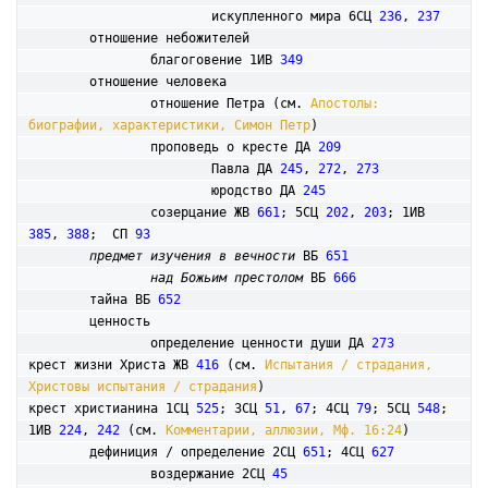
			искупленного мира 6СЦ 
236
, 
237
	отношение небожителей

		благоговение 1ИВ 
349
	отношение человека

		отношение Петра (см. 
Апостолы: 
биографии, характеристики, Симон Петр
)

		проповедь о кресте ДА 
209
			Павла ДА 
245
, 
272
, 
273
			юродство ДА 
245
		созерцание ЖВ 
661
; 5СЦ 
202
, 
203
; 1ИВ 
385
, 
388
;  СП 
93
предмет изучения в вечности
 ВБ 
651
над Божьим престолом
 ВБ 
666
	тайна ВБ 
652
	ценность

		определение ценности души ДА 
273
крест жизни Христа ЖВ 
416
 (см. 
Испытания / страдания, 
Христовы испытания / страдания
) 

крест христианина 1СЦ 
525
; 3СЦ 
51
, 
67
; 4СЦ 
79
; 5СЦ 
548
; 
1ИВ 
224
, 
242
 (см. 
Комментарии, аллюзии, Мф. 16:24
) 

	дефиниция / определение 2СЦ 
651
; 4СЦ 
627
		воздержание 2СЦ 
45