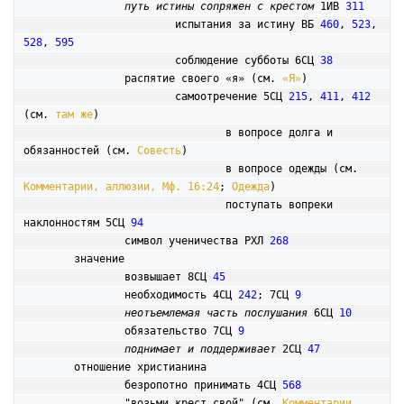
путь истины сопряжен с крестом
 1ИВ 
311
			испытания за истину ВБ 
460
, 
523
, 
528
, 
595
			соблюдение субботы 6СЦ 
38
		распятие своего «я» (см. 
«Я»
)

			самоотречение 5СЦ 
215
, 
411
, 
412
(см. 
там же
)

				в вопросе долга и 
обязанностей (см. 
Совесть
)

				в вопросе одежды (см. 
Комментарии, аллюзии, Мф. 16:24
; 
Одежда
)

				поступать вопреки 
наклонностям 5СЦ 
94
		символ ученичества РХЛ 
268
	значение

		возвышает 8СЦ 
45
		необходимость 4СЦ 
242
; 7СЦ 
9
неотъемлемая часть послушания
 6СЦ 
10
		обязательство 7СЦ 
9
поднимает и поддерживает
 2СЦ 
47
	отношение христианина

		безропотно принимать 4СЦ 
568
		"возьми крест свой" (см. 
Комментарии, 