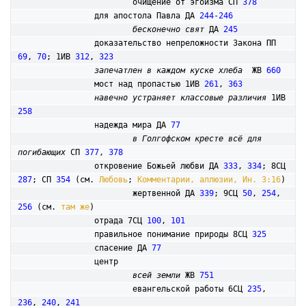
			очищение от эгоизма СП 
378
		для апостола Павла ДА 
244-246
бесконечно свят
 ДА 
245
		доказательство непреложности Закона ПП 
69
, 
70
; 1ИВ 
312
, 
323
запечатлен в каждом куске хлеба
  ЖВ 
660
		мост над пропастью 1ИВ 
261
, 
363
навечно устраняет классовые различия
 1ИВ 
258
		надежда мира ДА 
77
в Голгофском кресте всё для 
погибающих
 СП 
377
, 
378
		откровение Божьей любви ДА 
333
, 
334
; 8СЦ 
287
; СП 
354
 (см. 
Любовь
; 
Комментарии, аллюзии, Ин. 3:16
)

			жертвенной ДА 
339
; 9СЦ 
50
, 
254
, 
256
 (см. 
там же
)

		отрада 7СЦ 
100
, 
101
		правильное понимание природы 8СЦ 
325
		спасение ДА 
77
		центр

всей земли
 ЖВ 
751
			евангельской работы 6СЦ 
235
, 
236
, 
240
, 
241