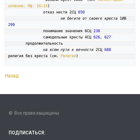
аллюзии, Мф. 16:24
)

		отказ нести 2СЦ 
650
не бегите от своего креста
 1ИВ 
299
		понимание значения 6СЦ 
238
		самодельные кресты 4СЦ 
626
, 
627
	продолжительность

на всем пути к вечности
 2СЦ 
688
религия без креста (см. 
Религия
Назад
© Все права защищены
ПОДПИСАТЬСЯ: