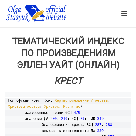
ТЕМАТИЧЕСКИЙ ИНДЕКС
ПО ПРОИЗВЕДЕНИЯМ
ЭЛЛЕН УАЙТ (ОНЛАЙН)
КРЕСТ
Голгофский крест (см. 
Жертвоприношение / жертва, 
Христова жертва
; 
Христос, Распятие
)

	зазубренные гвозди 6СЦ 
479
	значение ДА 
209
, 
210
; 4СЦ 
79
; 1ИВ 
349
		благословения креста 8СЦ 
287
, 
288
		взывает к жертвенности ДА 
339