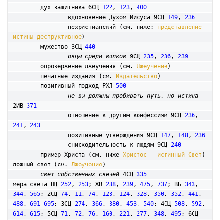
	дух защитника 6СЦ 
122
, 
123
, 
400
		вдохновение Духом Иисуса 9СЦ 
149
, 
236
		нехристианский (см. ниже: 
представление 
истины деструктивное
)

	мужество 3СЦ 
440
овцы среди волков
 9СЦ 
235
, 
236
, 
239
	опровержение лжеучения (см. 
Лжеучение
)

	печатные издания (см. 
Издательство
)

позитивный подход РХЛ 
500
не вы должны пробивать путь, но истина
2ИВ 
371
		отношение к другим конфессиям 9СЦ 
236
, 
241
, 
243
		позитивные утверждения 9СЦ 
147
, 
148
, 
236
		снисходительность к людям 9СЦ 
240
	пример Христа (см. ниже 
Христос – истинный Свет
)

ложный свет (см. 
Лжеучение
)

свет собственных свечей
 4СЦ 
335
мера света ПЦ 
252
, 
253
; ЖВ 
238
, 
239
, 
475
, 
737
; ВБ 
343
, 
344
, 
565
; 2СЦ 
74
, 
11
, 
74
, 
123
, 
124
, 
328
, 
350
, 
352
, 
441
, 
488
, 
691-695
; 3СЦ 
274
, 
366
, 
380
, 
453
, 
540
; 4СЦ 
508
, 
592
, 
614
, 
615
; 5СЦ 
71
, 
72
, 
76
, 
160
, 
221
, 
277
, 
348
, 
495
; 6СЦ 