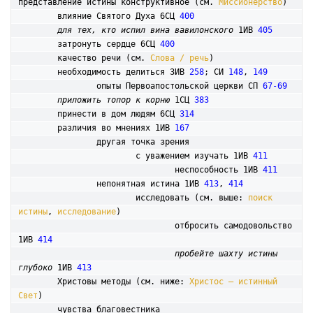
представление истины конструктивное (см. 
Миссионерство
)

	влияние Святого Духа 6СЦ 
400
для тех, кто испил вина вавилонского
 1ИВ 
405
	затронуть сердце 6СЦ 
400
	качество речи (см. 
Слова / речь
)

	необходимость делиться 3ИВ 
258
; СИ 
148
, 
149
		опыты Первоапостольской церкви СП 
67-69
приложить топор к корню
 1СЦ 
383
	принести в дом людям 6СЦ 
314
	различия во мнениях 1ИВ 
167
		другая точка зрения

			с уважением изучать 1ИВ 
411
				неспособность 1ИВ 
411
		непонятная истина 1ИВ 
413
, 
414
			исследовать (см. выше: 
поиск 
истины
, 
исследование
)

				отбросить самодовольство 
1ИВ 
414
пробейте шахту истины 
глубоко
 1ИВ 
413
	Христовы методы (см. ниже: 
Христос – истинный 
Свет
)

	чувства благовестника
