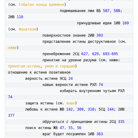
(см. 
События конца времени
)

			подмешивание лжи ВБ 
587
, 
588
; 
2ИВ 
110
				причудливые идеи 1ИВ 
169
(см. 
Фанатизм
)

		поверхностное знание 2ИВ 
393
		представление истины деструктивное (см. 
ниже
)

		пренебрежение 2СЦ 
627
, 
629
, 
693-695
принятие на уровне разума
 (см. ниже: 
принятие истины
, 
умом и сердцем
)

отношение к истине позитивное

	верность истине 9СЦ 
24
		навык верности истине РХЛ 
74
			избирать внутренним чутьем РХЛ 
74
	защита истины (см. 
выше
)

	любовь к истине ЖВ 
142
, 
309
, 
310
; 5СЦ 
144
; 2ИВ 
377
обручиться с принципами истины
 2СЦ 
335
поиск истины ЖВ 
47
, 
55
, 
56
		враг будет посрамлен 1ИВ 
363