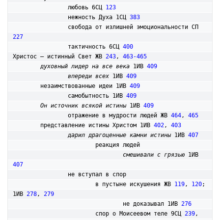
		любовь 6СЦ 
123
		нежность Духа 1СЦ 
383
		свобода от излишней эмоциональности СП 
227
		тактичность 6СЦ 
400
Христос – истинный Свет ЖВ 
243
, 
463-465
духовный лидер на все века
 1ИВ 
409
впереди всех
 1ИВ 
409
	незаимствованные идеи 1ИВ 
409
		самобытность 1ИВ 
409
Он источник всякой истины
 1ИВ 
409
		отражение в мудрости людей ЖВ 
464
, 
465
	представление истины Христом 1ИВ 
402
, 
403
дарил драгоценные камни истины
 1ИВ 
407
			реакция людей

смешивали с грязью
 1ИВ 
407
		не вступал в спор

			в пустыне искушения ЖВ 
119
, 
120
; 
1ИВ 
278
, 
279
				не доказывал 1ИВ 
276
			спор о Моисеевом теле 9СЦ 
239
, 