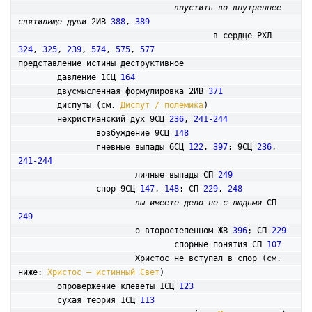
впустить во внутреннее 
святилище души
 2ИВ 
388
, 
389
					в сердце РХЛ 
324
, 
325
, 
239
, 
574
, 
575
, 
577
представление истины деструктивное

	давление 1СЦ 
164
	двусмысленная формулировка 2ИВ 
371
	диспуты (см. 
Диспут / полемика
)

	нехристианский дух 9СЦ 
236
, 
241-244
		возбуждение 9СЦ 
148
		гневные выпады 6СЦ 
122
, 
397
; 9СЦ 
236
, 
241-244
         		личные выпады СП 
249
		спор 9СЦ 
147
, 
148
; СП 
229
, 
248
вы имеете дело не с людьми
 СП 
249
			о второстепенном ЖВ 
396
; СП 
229
 				спорные понятия СП 
107
			Христос не вступал в спор (см. 
ниже: 
Христос – истинный Свет
)

	опровержение клеветы 1СЦ 
123
	сухая теория 1СЦ 
113