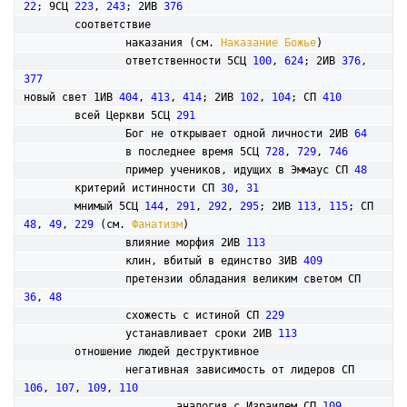
22
; 9СЦ 
223
, 
243
; 2ИВ 
376
	соответствие

		наказания (см. 
Наказание Божье
)

		ответственности 5СЦ 
100
, 
624
; 2ИВ 
376
, 
377
новый свет 1ИВ 
404
, 
413
, 
414
; 2ИВ 
102
, 
104
; СП 
410
	всей Церкви 5СЦ 
291
		Бог не открывает одной личности 2ИВ 
64
		в последнее время 5СЦ 
728
, 
729
, 
746
		пример учеников, идущих в Эммаус СП 
48
	критерий истинности СП 
30
, 
31
мнимый 5СЦ 
144
, 
291
, 
292
, 
295
; 2ИВ 
113
, 
115
; СП 
48
, 
49
, 
229
 (см. 
Фанатизм
)

		влияние морфия 2ИВ 
113
		клин, вбитый в единство 3ИВ 
409
		претензии обладания великим светом СП 
36
, 
48
		схожесть с истиной СП 
229
		устанавливает сроки 2ИВ 
113
	отношение людей деструктивное

		негативная зависимость от лидеров СП 
106
, 
107
, 
109
, 
110
			аналогия с Израилем СП 
109