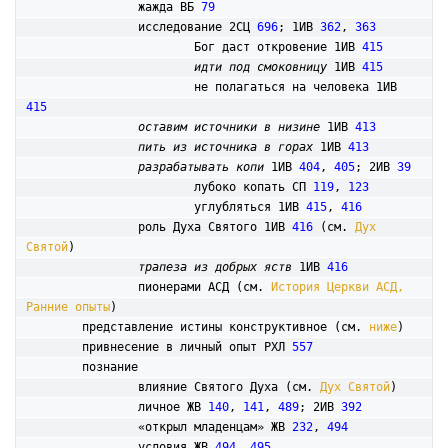
		жажда ВБ 
79
исследование 2СЦ 
696
; 1ИВ 
362
, 
363
			Бог даст откровение 1ИВ 
415
идти под смоковницу
 1ИВ 
415
			не полагаться на человека 1ИВ 
415
оставим источники в низине
 1ИВ 
413
пить из источника в горах
 1ИВ 
413
разрабатывать копи
 1ИВ 
404
, 
405
; 2ИВ 
39
			лубоко копать СП 
119
, 
123
			углубляться 1ИВ 
415
, 
416
		роль Духа Святого 1ИВ 
416
 (см. 
Дух 
Святой
)

трапеза из добрых яств
 1ИВ 
416
		пионерами АСД (см. 
История Церкви АСД, 
Ранние опыты
)

	представление истины конструктивное (см. 
ниже
)

	привнесение в личный опыт РХЛ 
557
	познание

		влияние Святого Духа (см. 
Дух Святой
)

		личное ЖВ 
140
, 
141
, 
489
; 2ИВ 
392
		«открыл младенцам» ЖВ 
232
, 
494
		условия ЖВ 
494
, 
495