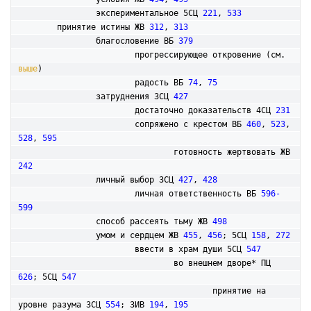
		экспериментальное 5СЦ 
221
, 
533
принятие истины ЖВ 
312
, 
313
		благословение ВБ 
379
			прогрессирующее откровение (см. 
выше
)

			радость ВБ 
74
, 
75
		затруднения 3СЦ 
427
			достаточно доказательств 4СЦ 
231
			сопряжено с крестом ВБ 
460
, 
523
, 
528
, 
595
				готовность жертвовать ЖВ 
242
		личный выбор 3СЦ 
427
, 
428
			личная ответственность ВБ 
596-
599
		способ рассеять тьму ЖВ 
498
умом и сердцем ЖВ 
455
, 
456
; 5СЦ 
158
, 
272
			ввести в храм души 5СЦ 
547
				во внешнем дворе* ПЦ 
626
; 5СЦ 
547
					принятие на 
уровне разума 3СЦ 
554
; 3ИВ 
194
, 
195