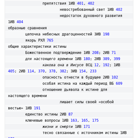
		препятствия 1ИВ 
401
, 
402
			невостребованный свет 1ИВ 
402
			недостаток духовного развития 
1ИВ 
404
образные сравнения

	цепочка небесных драгоценностей 3ИВ 
198
	якорь РХЛ 
765
общие характеристики истины

	Божественное подтверждение 1ИВ 
208
; 2ИВ 
71
для настоящего времени
 1ИВ 
180
; 2ИВ 
389
, 
399
какова она в Иисусе
 8СЦ 
12
, 
192
; 1ИВ 
405
; 2ИВ 
114
, 
370
, 
378
, 
382
; 3ИВ 
154
, 
233
		опасность отнести в будущее 2ИВ 
102
		особая истина на каждый период ВБ 
609
		отношение дьявола к истине для 
настоящего времени

			лишает силы своей «особой 
вестью» 1ИВ 
191
	единство истины 2ИВ 
87
	ключевые вопросы 1ИВ 
163
, 
165
, 
175
жизни и смерти
 1ИВ 
171
		тесно связанные с источником истины 1ИВ 