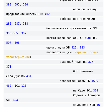
380
, 
595
, 
596
					если бы истину 
представили ангелы 1ИВ 
402
				собственное мнение ЖВ 
280
, 
587
, 
588
			бесполезность доказательств 3СЦ 
353-355
, 
357
			возможности познать ЖВ 
490
; ВБ 
597
, 
598
			одного луча ЖВ 
322
, 
323
			последствия (см. 
Израиль: общие 
характеристики
)

				духовный мрак ВБ 
377
, 
378
Бог отнимает 
Свой Дух
 ВБ 
431
				ответственность ВБ 
459
, 
460
; 1СЦ 
116
					на Суде 3СЦ 
363
					Содома и Гоморры 
5СЦ 
624
					служителя 5СЦ 
16