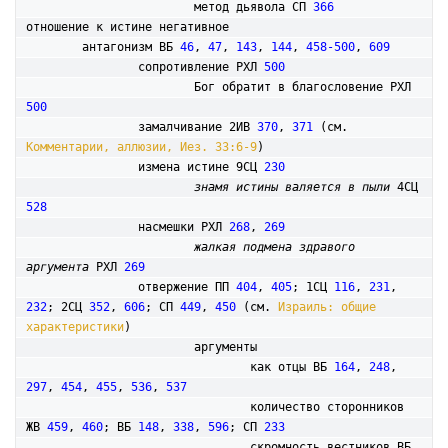
			метод дьявола СП 
366
отношение к истине негативное

	антагонизм ВБ 
46
, 
47
, 
143
, 
144
, 
458-500
, 
609
		сопротивление РХЛ 
500
			Бог обратит в благословение РХЛ 
500
		замалчивание 2ИВ 
370
, 
371
 (см. 
Комментарии, аллюзии, Иез. 33:6-9
)

		измена истине 9СЦ 
230
знамя истины валяется в пыли
 4СЦ 
528
		насмешки РХЛ 
268
, 
269
жалкая подмена здравого 
аргумента
 РХЛ 
269
		отвержение ПП 
404
, 
405
; 1СЦ 
116
, 
231
, 
232
; 2СЦ 
352
, 
606
; СП 
449
, 
450
 (см. 
Израиль: общие 
характеристики
)

			аргументы

				как отцы ВБ 
164
, 
248
, 
297
, 
454
, 
455
, 
536
, 
537
				количество сторонников 
ЖВ 
459
, 
460
; ВБ 
148
, 
338
, 
596
; СП 
233
				скромность вестников ВБ 