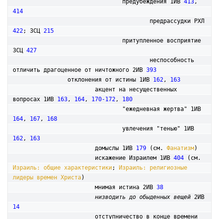
				предубеждения 1ИВ 
413
, 
414
					предрассудки РХЛ 
422
; 3СЦ 
215
				притупленное восприятие 
3СЦ 
427
					неспособность 
отличить драгоценное от ничтожного 2ИВ 
393
		отклонения от истины 1ИВ 
162
, 
163
			акцент на несущественных 
вопросах 1ИВ 
163
, 
164
, 
170-172
, 
180
				"ежедневная жертва" 1ИВ 
164
, 
167
, 
168
				увлечения "тенью" 1ИВ 
162
, 
163
			домыслы 1ИВ 
179
 (см. 
Фанатизм
)

			искажение Израилем 1ИВ 
404
 (см. 
Израиль: общие характеристики
; 
Израиль: религиозные 
лидеры времен Христа
)

			мнимая истина 2ИВ 
38
низводить до обыденных вещей
 2ИВ 
14
			отступничество в конце времени 