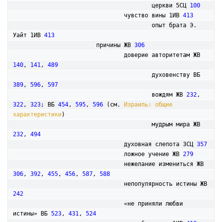
					церкви 5СЦ 
100
				чувство вины 1ИВ 
413
					опыт брата Э. 
Уайт 1ИВ 
413
			причины ЖВ 
306
				доверие авторитетам ЖВ 
140
, 
141
, 
489
					духовенству ВБ 
389
, 
596
, 
597
					вождям ЖВ 
232
, 
322
, 
323
; ВБ 
454
, 
595
, 
596
 (см. 
Израиль: общие 
характеристики
)  

					мудрым мира ЖВ 
232
, 
494
				духовная слепота 3СЦ 
357
				ложное учение ЖВ 
279
				нежелание измениться ЖВ 
306
, 
392
, 
455
, 
456
, 
587
, 
588
				непопулярность истины ЖВ 
242
				«не приняли любви 
истины» ВБ 
523
, 
431
, 
524