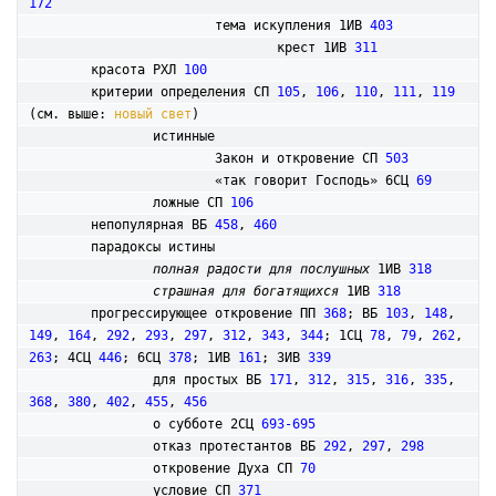
172
			тема искупления 1ИВ 
403
				крест 1ИВ 
311
	красота РХЛ 
100
	критерии определения СП 
105
, 
106
, 
110
, 
111
, 
119
(см. выше: 
новый свет
)

		истинные

			Закон и откровение СП 
503
			«так говорит Господь» 6СЦ 
69
		ложные СП 
106
	непопулярная ВБ 
458
, 
460
	парадоксы истины

полная радости для послушных
 1ИВ 
318
страшная для богатящихся
 1ИВ 
318
прогрессирующее откровение ПП 
368
; ВБ 
103
, 
148
, 
149
, 
164
, 
292
, 
293
, 
297
, 
312
, 
343
, 
344
; 1СЦ 
78
, 
79
, 
262
, 
263
; 4СЦ 
446
; 6СЦ 
378
; 1ИВ 
161
; 3ИВ 
339
		для простых ВБ 
171
, 
312
, 
315
, 
316
, 
335
, 
368
, 
380
, 
402
, 
455
, 
456
		о субботе 2СЦ 
693-695
		отказ протестантов ВБ 
292
, 
297
, 
298
		откровение Духа СП 
70
		условие СП 
371