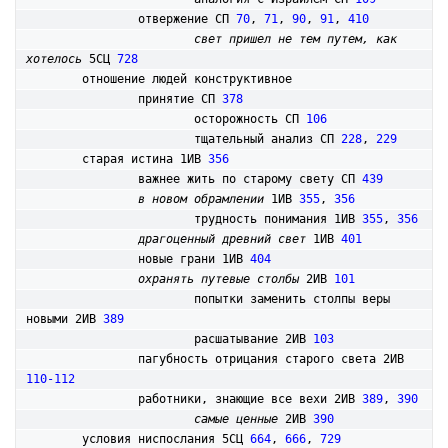
		отвержение СП 
70
, 
71
, 
90
, 
91
, 
410
свет пришел не тем путем, как 
хотелось
 5СЦ 
728
	отношение людей конструктивное

		принятие СП 
378
			осторожность СП 
106
			тщательный анализ СП 
228
, 
229
	старая истина 1ИВ 
356
		важнее жить по старому свету СП 
439
в новом обрамлении
 1ИВ 
355
, 
356
			трудность понимания 1ИВ 
355
, 
356
драгоценный древний свет
 1ИВ 
401
		новые грани 1ИВ 
404
охранять путевые столбы
 2ИВ 
101
			попытки заменить столпы веры 
новыми 2ИВ 
389
			расшатывание 2ИВ 
103
		пагубность отрицания старого света 2ИВ 
110-112
		работники, знающие все вехи 2ИВ 
389
, 
390
самые ценные
 2ИВ 
390
	условия ниспослания 5СЦ 
664
, 
666
, 
729