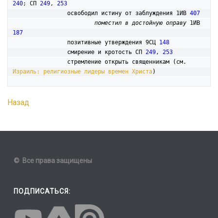
240
; СП 
249
, 
253
		освободил истину от заблуждения 1ИВ 
407
поместил в достойную оправу
 1ИВ 
187
		позитивные утверждения 9СЦ 
148
		смирение и кротость СП 
249
, 
253
		стремление открыть священникам (см. 
Израиль: религиозные лидеры времен Христа
Назад
© Все права защищены
ПОДПИСАТЬСЯ: