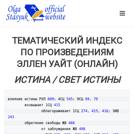
ТЕМАТИЧЕСКИЙ ИНДЕКС
ПО ПРОИЗВЕДЕНИЯМ
ЭЛЛЕН УАЙТ (ОНЛАЙН)
ИСТИНА / СВЕТ ИСТИНЫ
влияние истины РХЛ 
609
; 4СЦ 
545
; 9СЦ 
69
, 
70
	возвышает 1СЦ 
415
		облагораживает 1СЦ 
274
, 
415
, 
416
; 3ИВ 
243
	обретение свободы ЖВ 
466
		от заблуждения ЖВ 
498