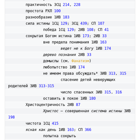
	практичность 3СЦ 
214
, 
228
	простота РХЛ 
100
	разнообразие 1ИВ 
183
	сила истины 1СЦ 
129
; 3СЦ 
439
; СП 
107
		победа 1СЦ 
129
; 2ИВ 
108
; СП 
41
	сокрытая Богом истина 1ИВ 
173
; 2ИВ 
33
		вне предела понимания 1ИВ 
163
ведет не к Богу
 1ИВ 
174
дерево познания
 2ИВ 
33
		домыслы (см. 
Фанатизм
)

		любопытство 1ИВ 
174
		не имеем права обсуждать* 3ИВ 
313
, 
315
			спасение детей неверующих 
родителей 3ИВ 
313-315
			число спасенных 3ИВ 
315
, 
316
		оставить в покое 1ИВ 
180
	Христоцентричность 2ИВ 
87
Христос – совершенная система истины
 3ИВ 
198
	чистота 1СЦ 
415
ясная как день
 1ИВ 
163
; СП 
366
		попытка сокрыть
