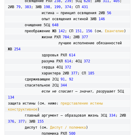
	освящение РХЛ 
238
, 
239
; 5СЦ 
620
; 1ИВ 
311
, 
405
; 
2ИВ 
79
, 
383
; 3ИВ 
198
, 
199
, 
374
; СП 
431
		истина – принцип освящения 2ИВ 
56
		опыт освящения истиной 3ИВ 
146
	очищение 5СЦ 
648
	преображение ЖВ 
142
; СП 
151
, 
156
 (см. 
Евангелие
) 

		жизни РХЛ 
784
; 2ИВ 
377
			лучшее исполнение обязанностей 
ЖВ 
254
		здоровья РХЛ 
614
		разума РХЛ 
614
; 4СЦ 
372
		сердца 4СЦ 
372
		характера 2ИВ 
377
; СП 
185
	сдерживающее 2СЦ 
91
, 
92
	спасительное 2СЦ 
344
если не спасает – значит, разрушает
 5СЦ 
134
защита истины (см. ниже: 
представление истины 
конструктивное
)

	главный аргумент – образцовая жизнь 3СЦ 
334
; 2ИВ 
376
, 
377
; 3ИВ 
155
	диспут (см. 
Диспут / полемика
)

		полемика РХЛ 
500