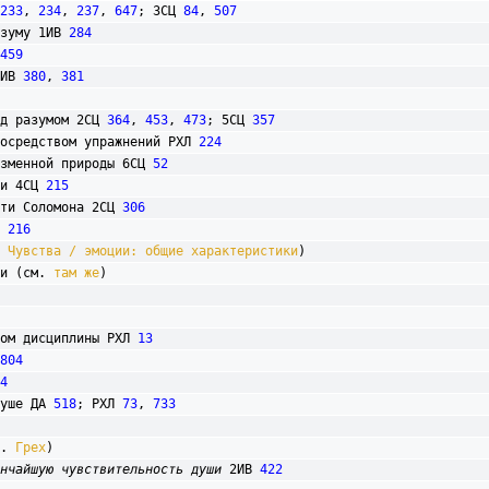
233
, 
234
, 
237
, 
647
; 3СЦ 
84
, 
507
разуму 1ИВ 
284
459
1ИВ 
380
, 
381
 над разумом 2СЦ 
364
, 
453
, 
473
; 5СЦ 
357
я посредством упражнений РХЛ 
224
 низменной природы 6СЦ 
52
хоти 4СЦ 
215
трасти Соломона 2СЦ 
306
В 
216
 
Чувства / эмоции: общие характеристики
)

ми (см. 
там же
)

твом дисциплины РХЛ 
13
804
4
душе ДА 
518
; РХЛ 
73
, 
733
м. 
Грех
)

нчайшую чувствительность души
 2ИВ 
422