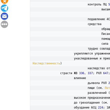
				контроль ПЦ 
5
 					
				подавление 4
				средства

					
					Пи
					п
					с
				трудно совл
			укрепляются упражнен
			унаследованные и пр
Наследственность
)

				наследство 
страсти ЖВ 
336
, 
337
; РХЛ 
647
;
			влияние

				дьявола РХЛ 
2
				пищи (см. 
Пит
				развлечений 
			высокое предназначен
			до грехопадения (см. 
			обуздание 6СЦ 
224
; 1И