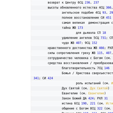
	возврат к Центру 6СЦ 
236
, 
237
	высоты обновленного естества 4СЦ 
366
,
		ангельское подобие 4СЦ 
93
, 
29
		полное восстановление СИ 
451
		самая великая  демонстрация 
		тайна ЖВ 
173
			для дьявола СП 
18
		удивление ангелов 5СЦ 
731
; СП
		чудо ЖВ 
407
; 9СЦ 
152
	нравственного достоинства ЖВ 
466
; РХЛ
	силы сопротивления греху ЖВ 
115
, 
407
,
	сотрудничество человека с Богом (см. 
	средства восстановления / преобразов
		благотворительность 7СЦ 
146
		Божья / Христова сверхъестес
341
; СИ 
424
			роль испытаний (см. 
И
		Дух Святой (см. 
Дух Святой
)

		Евангелие (см. 
Евангелие
)

		Закон Божий ДА 
424
; РХЛ 
31
		истина 6СЦ 
190
, 
221
 (см. 
Исти
		общение с Богом 8СЦ 
322
 (см. 