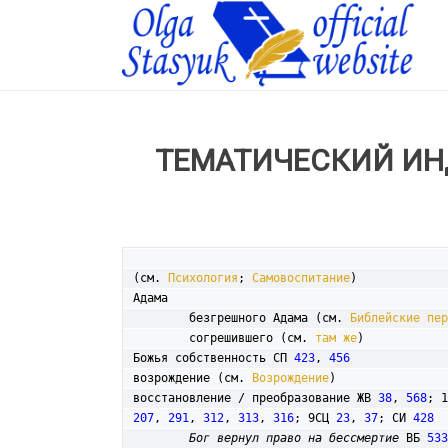
ТЕМАТИЧЕСКИЙ ИН
(см. 
Психология
; 
Самовоспитание
)

Адама

	безгрешного Адама (см. 
Библейские пер
	согрешившего (см. 
там же
)

Божья собственность СП 
423
, 
456
возрождение (см. 
Возрождение
восстановление / преобразование ЖВ 
38
, 
568
; 1
207
, 
291
, 
312
, 
313
, 
316
; 9СЦ 
23
, 
37
; СИ 
428
Бог вернул право на бессмертие
 ВБ 
533