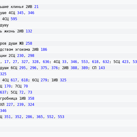
ьшие клинья
 2ИВ 
21
 душе 4СЦ 
345
, 
346
це 4СЦ 
595
ь жизнь
 2ИВ 
132
арьеров души ЖВ 
258
осредством эгоизма 2ИВ 
186
ции
 2СЦ 
230
, 
298
, 
17
, 
27
, 
327
, 
328
, 
636
; 4СЦ 
33
, 
346
, 
553
, 
618
, 
632
; 5СЦ 
423
, 
53
 души 6СЦ 
295
, 
296
, 
375
, 
376
; 2ИВ 
388
, 
389
; СП 
143
325
 4СЦ 
617
, 
618
; 6СЦ 
279
; 1ИВ 
325
Ц 
170
; 7СЦ 
70
637
; 5СЦ 
72
, 
73
я гробница 1ИВ 
358
РХЛ 
227
, 
239
, 
324
346
СЦ 
351
, 
352
, 
286
, 
365
, 
552
, 
553