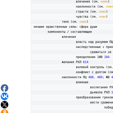
			влечения (см. 
ниже
)

			наклонности (см. 
ниже
			страсти (см. 
ниже
)

			чувства (см. 
ниже
)

		тело (см. 
ниже
низшие нравственные силы: сфера души

	компоненты / составляющие

влечения

			власть над разумом П
			наследственные + пр
сражаться за 
			преодоление 1ИВ 
284
		желания РХЛ 
614
			волевой контроль (см
			конфликт с долгом (с
наклонности ПЦ 
488
, 
489
; ЖВ 
4
			влияние

				воспитания Р
				дьявола РХЛ 
1
			преобразование грех
вести сражени
					по