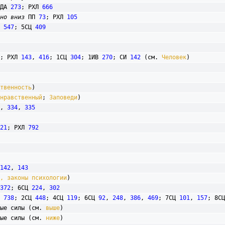
ДА 
273
; РХЛ 
666
но вниз
 ПП 
73
; РХЛ 
105
 
547
; 5СЦ 
409
; РХЛ 
143
, 
416
; 1СЦ 
304
; 1ИВ 
270
; СИ 
142
 (см. 
Человек
) 

твенность
)

нравственный
; 
Заповеди
)

, 
334
, 
335
21
; РХЛ 
792
142
, 
143
, законы психологии
)

372
; 6СЦ 
224
, 
302
 
738
; 2СЦ 
448
; 4СЦ 
119
; 6СЦ 
92
, 
248
, 
386
, 
469
; 7СЦ 
101
, 
157
; 8СЦ
ные силы (см. 
выше
)

ные силы (см. 
ниже
)
