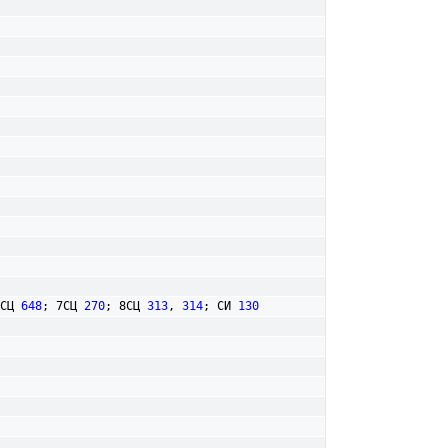
СЦ 
648
; 7СЦ 
270
; 8СЦ 
313
, 
314
; СИ 
130