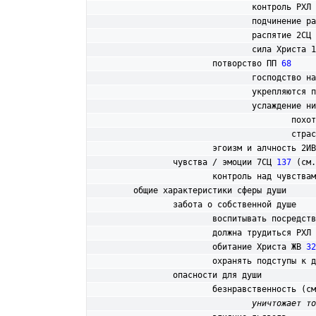
				контроль РХЛ 
				подчинение 
				распятие 2СЦ 
				сила Христа 
			потворство ПП 
68
				господство
				укрепляютс
				услаждение
					по
					с
			эгоизм и алчность 2И
чувства / эмоции 7СЦ 
137
 (см.
			контроль над чувства
	общие характеристики сферы души

		забота о собственной душе

			воспитывать посредс
			должна трудиться РХЛ 
			обитание Христа ЖВ 
32
			охранять подступы к 
		опасности для души

			безнравственность (с
уничтожает то