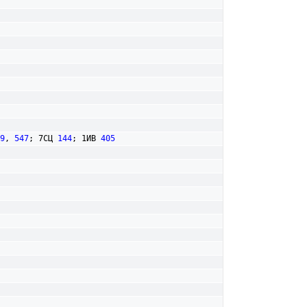
9
, 
547
; 7СЦ 
144
; 1ИВ 
405