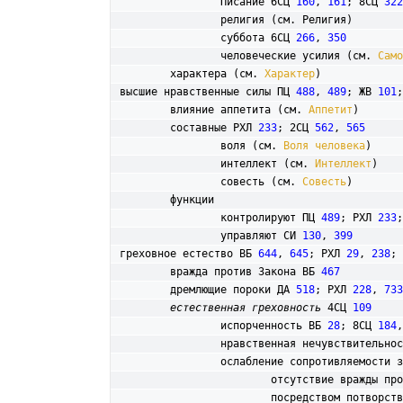
		Писание 6СЦ 
160
, 
161
; 8СЦ 
322
		религия (см. Религия)

		суббота 6СЦ 
266
, 
350
		человеческие усилия (см. 
Само
	характера (см. 
Характер
высшие нравственные силы ПЦ 
488
, 
489
; ЖВ 
101
;
	влияние аппетита (см. 
Аппетит
)

	составные РХЛ 
233
; 2СЦ 
562
, 
565
		воля (см. 
Воля человека
)

		интеллект (см. 
Интеллект
)

		совесть (см. 
Совесть
)

	функции

		контролируют ПЦ 
489
; РХЛ 
233
;
		управляют СИ 
130
, 
399
греховное естество ВБ 
644
, 
645
; РХЛ 
29
, 
238
; 
	вражда против Закона ВБ 
467
	дремлющие пороки ДА 
518
; РХЛ 
228
, 
733
естественная греховность
 4СЦ 
109
		испорченность ВБ 
28
; 8СЦ 
184
,
		нравственная нечувствительно
		ослабление сопротивляемости 
			отсутствие вражды п
			посредством потворс