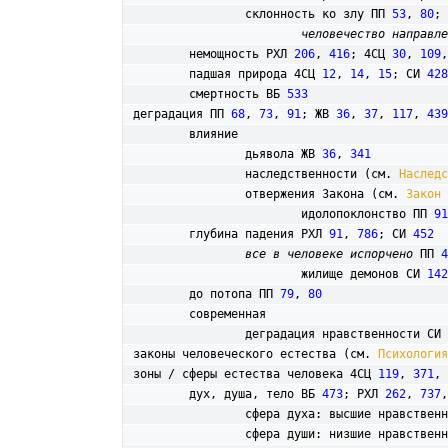
		склонность ко злу ПП 
53
, 
80
; 
человечество направле
	немощность РХЛ 
206
, 
416
; 4СЦ 
30
, 
109
,
	падшая природа 4СЦ 
12
, 
14
, 
15
; СИ 
428
	смертность ВБ 
533
деградация ПП 
68
, 
73
, 
91
; ЖВ 
36
, 
37
, 
117
, 
439
	влияние

		дьявола ЖВ 
36
, 
341
		наследственности (см. 
Наследс
		отвержения Закона (см. 
Закон 
			идолопоклонство ПП 
91
	глубина падения РХЛ 
91
, 
786
; СИ 
452
все в человеке испорчено
 ПП 
4
			жилище демонов СИ 
142
	до потопа ПП 
79
, 
80
	современная

		деградация нравственности СИ 
законы человеческого естества (см. 
Психология
зоны / сферы естества человека 4СЦ 
119
, 
371
, 
	дух, душа, тело ВБ 
473
; РХЛ 
262
, 
737
,
		сфера духа: высшие нравствен
		сфера души: низшие нравствен