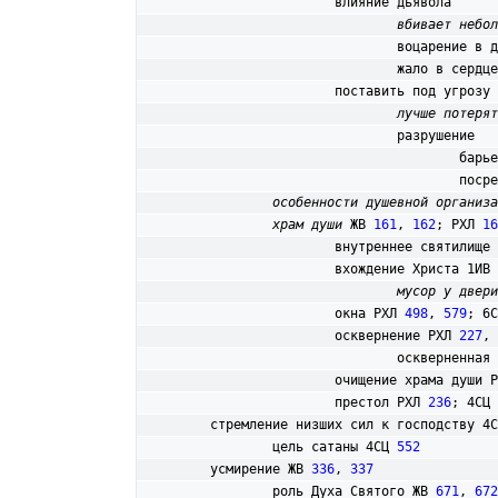
			влияние дьявола

вбивает небол
				воцарение в
				жало в серд
			поставить под угрозу душу

лучше потерят
				разрушение

					б
					п
особенности душевной организа
храм души
 ЖВ 
161
, 
162
; РХЛ 
16
			внутреннее святилище
			вхождение Христа 1ИВ 
мусор у двери
			окна РХЛ 
498
, 
579
; 6С
			осквернение РХЛ 
227
, 
				оскверненна
			очищение храма души 
			престол РХЛ 
236
; 4СЦ 
	стремление низших сил к господству 4
		цель сатаны 4СЦ 
552
	усмирение ЖВ 
336
, 
337
		роль Духа Святого ЖВ 
671
, 
672