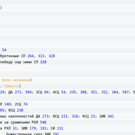
)

Ц 
54
иобретенные СП 
264
, 
313
, 
328
победу над ними
 СП 
328
. 
Воля человека
)

м. 
Совесть
)

29
; ДА 
273
, 
504
; 3СЦ 
84
; 4СЦ 
54
, 
235
, 
308
, 
351
, 
352
, 
364
, 
587
; 5
ХЛ 
148
; 2СЦ 
74
05
; 6СЦ 
238
овных наклонностей ДА 
273
; 8СЦ 
315
, 
316
; 9СЦ 
23
; 1ИВ 
341
е за сражением
 РХЛ 
546
беда РХЛ 
31
; 3ИВ 
179
, 
191
; СИ 
131
						Божественная сила 3ИВ 
191