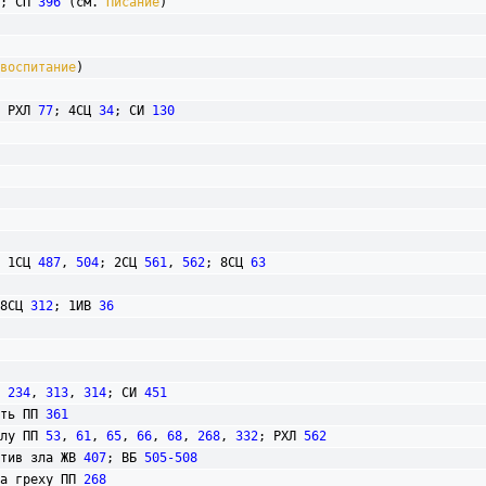
; СП 
396
 (см. 
Писание
)

воспитание
)

 РХЛ 
77
; 4СЦ 
34
; СИ 
130
 1СЦ 
487
, 
504
; 2СЦ 
561
, 
562
; 8СЦ 
63
8СЦ 
312
; 1ИВ 
36
 
234
, 
313
, 
314
; СИ 
451
сть ПП 
361
злу ПП 
53
, 
61
, 
65
, 
66
, 
68
, 
268
, 
332
; РХЛ 
562
ротив зла ЖВ 
407
; ВБ 
505-508
тва греху ПП 
268