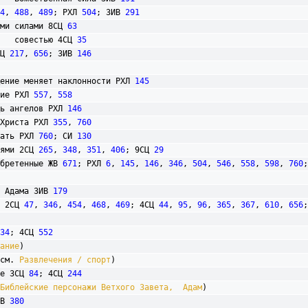
4
, 
488
, 
489
; РХЛ 
504
; 3ИВ 
291
высшими силами 8СЦ 
63
						совестью 4СЦ 
35
СЦ 
217
, 
656
; 3ИВ 
146
обращение меняет наклонности РХЛ 
145
сание РХЛ 
557
, 
558
омощь ангелов РХЛ 
146
ила Христа РХЛ 
355
, 
760
адать РХЛ 
760
; СИ 
130
иями 2СЦ 
265
, 
348
, 
351
, 
406
; 9СЦ 
29
иобретенные ЖВ 
671
; РХЛ 
6
, 
145
, 
146
, 
346
, 
504
, 
546
, 
558
, 
598
, 
760
;
от Адама 3ИВ 
179
 2СЦ 
47
, 
346
, 
454
, 
468
, 
469
; 4СЦ 
44
, 
95
, 
96
, 
365
, 
367
, 
610
, 
656
;
34
; 4СЦ 
552
ание
)

(см. 
Развлечения / спорт
)

ие 3СЦ 
84
; 4СЦ 
244
Библейские персонажи Ветхого Завета,  Адам
)

В 
380